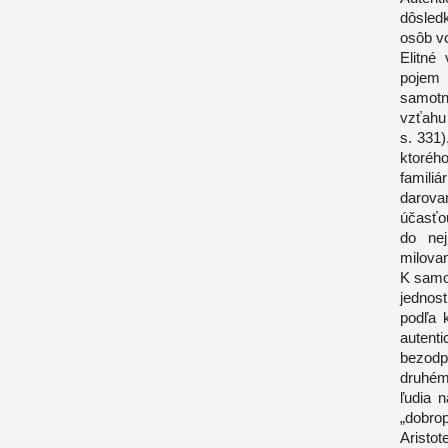
dôsled
osôb vo
Elitné
pojem
samotn
vzťahu 
s. 331)
ktoréh
famili
darova
účasťou
do nej
milovan
K samot
jednos
podľa 
autent
bezodp
druhém
ľudia n
„dobro
Aristo