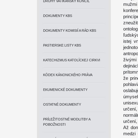
DRUHÝ VATIKÁNSKY KONCIL
mužmi
konfer
DOKUMENTY KBS
princí
zneuži
ontolo
DOKUMENTY KOMISIÍ A RÁD KBS
ľudský
istej 
PASTIERSKE LISTY KBS
jednot
antropo
živými
KATECHIZMUS KATOLÍCKEJ CIRKVI
dejiná
prítom
KÓDEX KÁNONICKÉHO PRÁVA
že pri
pohlav
EKUMENICKÉ DOKUMENTY
oslabu
úmysel
unisex
OSTATNÉ DOKUMENTY
určení,
normál
PRÍLEŽITOSTNÉ MODLITBY A
určení,
POBOŽNOSTI
Až don
medzi 