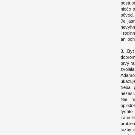
postup
niečo p
pôvod,
Je jas
nevyhn
i rodi
ani boh
3. „Byť
dobrom
prvý ra
zvolal
Adamom
ukazuj
treba 
nezaslú
Nie n
oplodn
týchto
zahmli
problé
túžby j