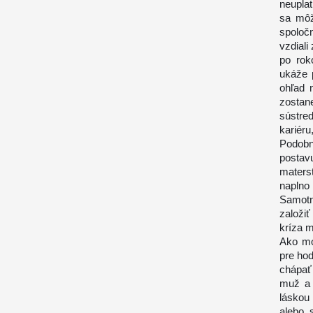
neuplat
sa môž
spoloč
vzdiali
po rok
ukáže p
ohľad 
zostane
sústreď
kariér
Podobn
postav
materst
naplno
Samotn
založiť
kríza m
Ako mo
pre ho
chápať
muž a 
láskou
alebo 