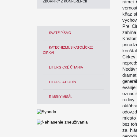
rámci 
ZBORNÍKY Z KONFERENCIÍ
vernost
kňaz si
vychov
Pre Ci
zahŕňa
SVÄTÉ PÍSMO
Kristo
priro
KATECHIZMUS KATOLÍCKEJ
konštat
CIRKVI
Cirkev
nepreds
LITURGICKÉ ČÍTANIA
Nedávn
dramat
generá
LITURGIA HODÍN
evanjel
označi
RÍMSKY MISÁL
rodiny
októbr
odovzdá
miesto
bez to
za hlá
nepodp