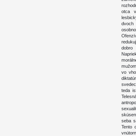
rozhodn
otca v
lesbic
dvoch
osobnos
Ofenzí
reduku
dobro 
Napriek
moráln
mužom 
vo vho
diktat
svedec
teda is
Teles
antropo
sexual
skúsen
seba s
Tento 
vnútor