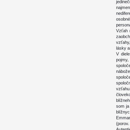
jedine
najme
nedife
osobné
persona
Vzťah 
zaobch
vzťahy
lásky 
V diel
pojmy,
spoloče
nábože
spolo
spoločn
vzťahu
človek
blížne
som ja
blížny
Emmanu
(porov
Autent