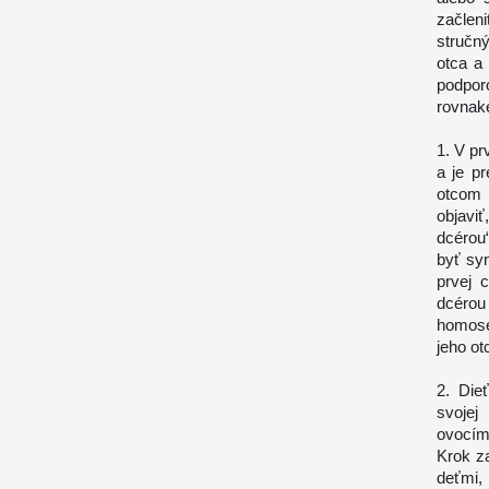
začlen
stručn
otca a
podpor
rovnaké
1. V pr
a je p
otcom 
objavi
dcérou
byť sy
prvej 
dcérou
homose
jeho ot
2. Die
svojej
ovocím 
Krok za
deťmi,