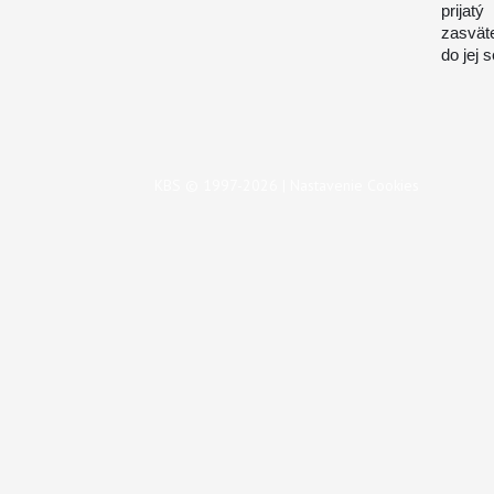
prijat
zasvät
do jej 
KBS © 1997-2026 |
Nastavenie Cookies