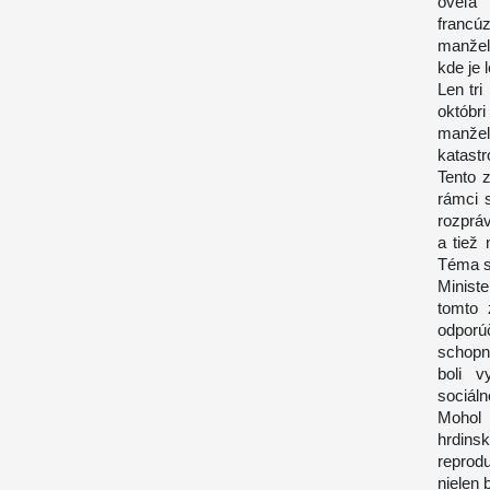
oveľa 
francú
manžels
kde je 
Len tr
októbri
manžel
katast
Tento z
rámci s
rozprá
a tiež 
Téma sa
Minist
tomto 
odporú
schopn
boli v
sociáln
Mohol 
hrdins
reprod
nielen 