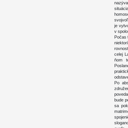
nazýva
situác
homose
svojvo
je vyt
v spolo
Počas t
niekto
rovnost
celej 
ňom te
Poslanc
prakti
odstav
Po abs
združe
poveda
bude p
sa pok
matrim
spojen
slogano