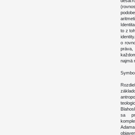
desať
(rovnos
podobe
aritme
Identit
to z to
identit
o rovn
práva,
každom 
najmä n
Symbol
Rozdie
zákla
antrop
teologi
Blahos
sa pr
komple
Adama
objave