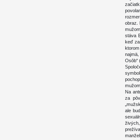
začiat
povola
rozmer
obraz.
mužom 
stáva 
keď za
ktorom 
najmä,
Osôb“ 
Spolo
symbol
pochop
mužom 
Na ant
za pôv
„mužsk
ale bud
sexuál
živýc
prežíva
manžel