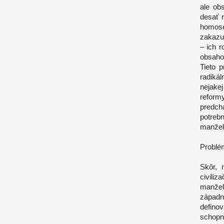
ale ob
desať r
homose
zakazuj
– ich r
obsah
Tieto 
radiká
nejake
reform
predc
potreb
manžel
Problé
Skôr, 
civili
manžel
západný
definov
schopn