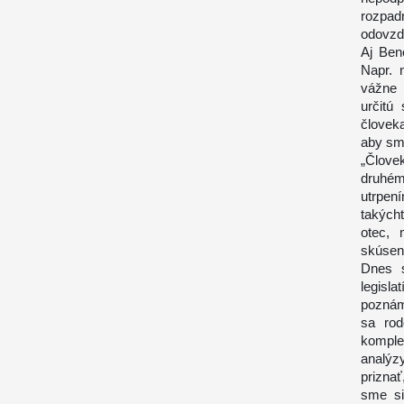
rozpad
odovzdá
Aj Ben
Napr. 
vážne 
určitú
človeka
aby sm
„Člove
druhém
utrpen
takýcht
otec, 
skúseno
Dnes s
legisla
poznám
sa rod
komple
analýz
prizna
sme si