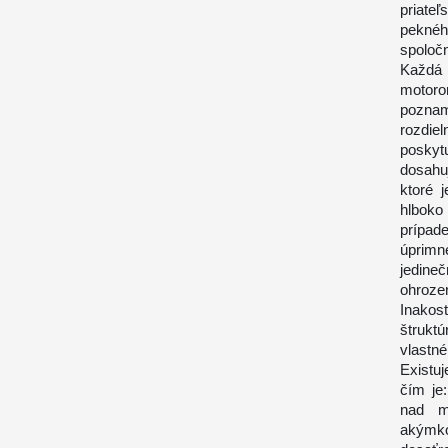
priate
peknéh
spoločn
Každá 
motoro
pozname
rozdie
poskytu
dosahu
ktoré 
hlboko
prípad
úprimn
jedine
ohrozen
Inakos
štrukt
vlastné
Existu
čím je
nad m
akýmko