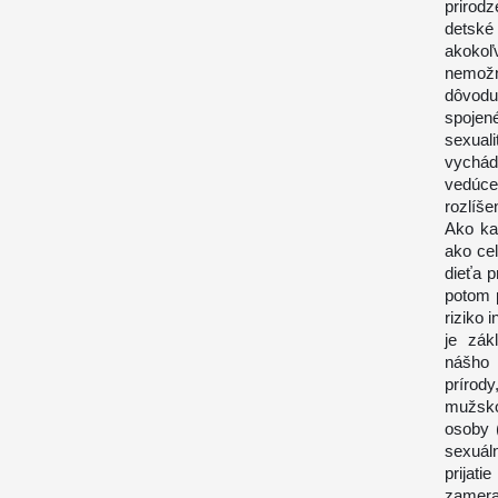
prirod
detské
akokoľ
nemožn
dôvodu
spojen
sexuali
vychád
vedúce
rozlíše
Ako ka
ako cel
dieťa p
potom p
riziko 
je zák
nášho 
prírod
mužsko
osoby 
sexuál
prijati
zamera