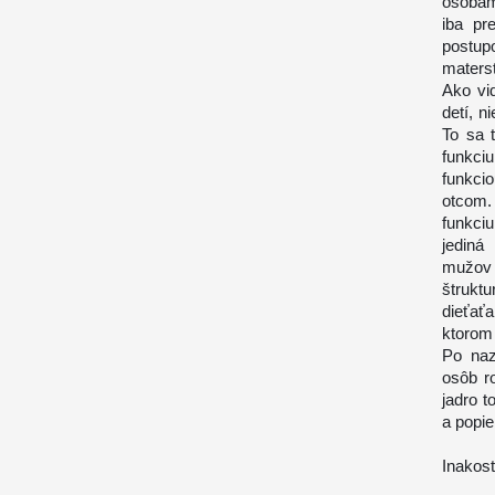
osobam
iba pr
postup
materst
Ako vi
detí, n
To sa 
funkci
funkci
otcom.
funkci
jediná
mužov
štrukt
dieťať
ktorom 
Po naz
osôb r
jadro t
a popie
Inakosť