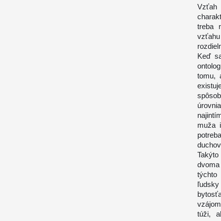
Vzťah 
charak
treba 
vzťahu
rozdiel
Keď sa
ontolo
tomu, 
existuj
spôsob
úrovn
najint
muža i
potre
duchov
Takýto
dvoma 
týchto
ľudsky
bytosťa
vzájomn
túži, 