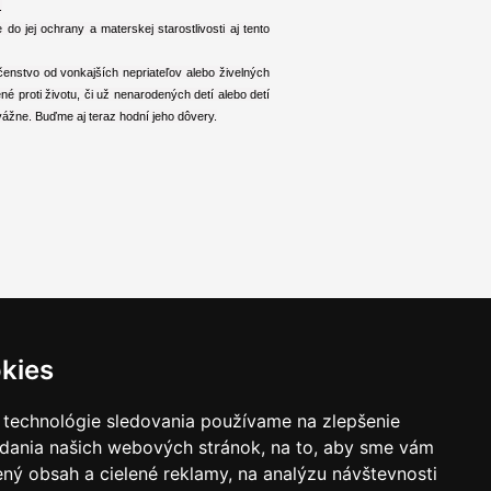
.
o jej ochrany a materskej starostlivosti aj tento
nstvo od vonkajších nepriateľov alebo živelných
né proti životu, či už nenarodených detí alebo detí
vážne. Buďme aj teraz hodní jeho dôvery.
kies
 technológie sledovania používame na zlepšenie
adania našich webových stránok, na to, aby sme vám
ný obsah a cielené reklamy, na analýzu návštevnosti