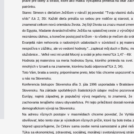
práve pre obety a strasti, ktoré ako matka Vykupiteľa priniesla na oltár zác
patrónku.
Starec Simeon s dieťaťom Ježišom v náručí jej povedal: "Tvoju vlastnú du
sŕdc" /Lk 2, 35/. Každé dieťa prináša so sebou pre rodičov aj starosti,
znamenal celkom novú orientáciu života. Jej štýl života sa zrazu musel zmeni
do Egypta, hľadanie dvanásťročného Ježiša na spiatočnej ceste z výročitý
neznámou úlohou, a konečne postoj pod krížom - to všetko je mečom do srd
Evanjeliá nám nehovoria o radostných udalostiach v súvislostí s jej maters
nespočíva v zážitku, ale vo vedomí hodnoty."...zaplesal môj duch v Bohu, moj
služobnice... Veľké veci mi urobil Mocný a sväté je jeho meno"/Lk 1,47 - 49/.
Hodnota jej materstva sa meria hodnotou Syna, ktorého priniesla na svet.
mnohých v Izraeli a na znamenie, ktorému budú odporovať"/Lk 2, 34).
Toto Vám, bratia a sestry, pripomíname preto, lebo Vás chceme uspozorniť na
u nás na Slovensku.
Konferencia biskupov Slovenska dňa 3. júla 1996 usporiadala v Bratisla
Slovensku. Na základe spoľahlivých štatistických údajov možno pozorovať
Európy, najmä západnej, je populačný vývoj negatívny, to znamená, že 
zachovania terajšieho stavu obyvateľstva. Pri tejto príležitosti dostali novi
demografickom vývoji na Slovensku.
Na adresu rôznych postojov v masmédiach chceme povedať, že Vyhláse
obviňovať, lebo tento stav je výsledkom rôznych príčin, ktoré by bolo treba 
Vopred upozorňujeme, že Cirkev sama osebe nemá samostatné a plné rieše
Týka sa ekonomickej, zdravotnej, sociálnej, morálnej i svetonázorovej st