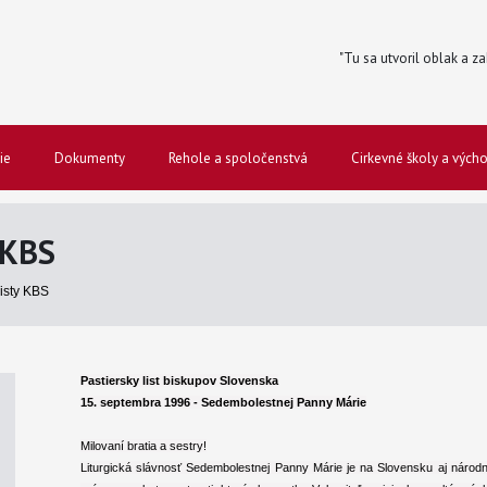
"Tu sa utvoril oblak a za
ie
Dokumenty
Rehole a spoločenstvá
Cirkevné školy a vých
 KBS
listy KBS
Pastiersky list biskupov Slovenska
15. septembra 1996 - Sedembolestnej Panny Márie
Milovaní bratia a sestry!
Liturgická slávnosť Sedembolestnej Panny Márie je na Slovensku aj národ