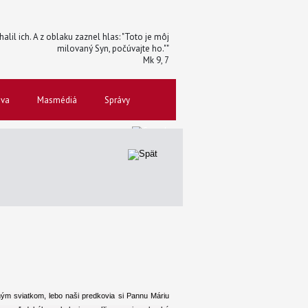
halil ich. A z oblaku zaznel hlas: "Toto je môj
milovaný Syn, počúvajte ho.""
Mk 9, 7
ova
Masmédiá
Správy
ným sviatkom, lebo naši predkovia si Pannu Máriu