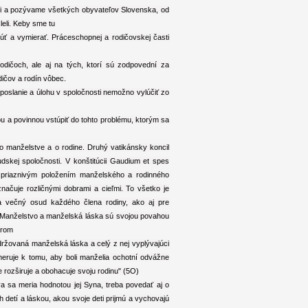
sti a pozývame všetkých obyvateľov Slovenska, od
eli. Keby sme tu
núť a vymierať. Práceschopnej a rodičovskej časti
dičoch, ale aj na tých, ktorí sú zodpovední za
ičov a rodín vôbec.
 poslanie a úlohu v spoločnosti nemožno vylúčiť zo
nou a povinnou vstúpiť do tohto problému, ktorým sa
o manželstve a o rodine. Druhý vatikánsky koncil
udskej spoločnosti. V konštitúcii Gaudium et spes
 s priaznivým položením manželského a rodinného
ačuje rozličnými dobrami a cieľmi. To všetko je
a večný osud každého člena rodiny, ako aj pre
i. "Manželstvo a manželská láska sú svojou povahou
arom
držovaná manželská láska a celý z nej vyplývajúci
eruje k tomu, aby boli manželia ochotní odvážne
e rozširuje a obohacuje svoju rodinu" (5O)
va sa meria hodnotou jej Syna, treba povedať aj o
detí a láskou, akou svoje deti prijmú a vychovajú