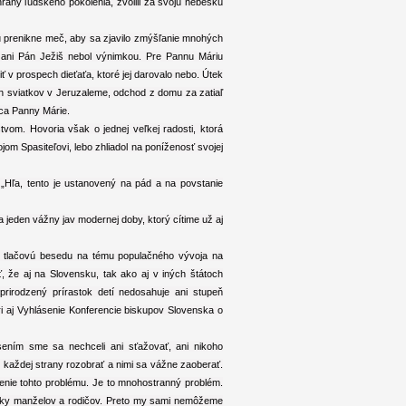
hrany ľudského pokolenia, zvolili za svoju nebeskú
šu prenikne meč, aby sa zjavilo zmýšľanie mnohých
 a ani Pán Ježiš nebol výnimkou. Pre Pannu Máriu
ť v prospech dieťaťa, ktoré jej darovalo nebo. Útek
ch sviatkov v Jeruzaleme, odchod z domu za zatiaľ
ca Panny Márie.
tvom. Hovoria však o jednej veľkej radosti, ktorá
om Spasiteľovi, lebo zhliadol na poníženosť svojej
 „Hľa, tento je ustanovený na pád a na povstanie
 jeden vážny jav modernej doby, ktorý cítime už aj
ve tlačovú besedu na tému populačného vývoja na
, že aj na Slovensku, tak ako aj v iných štátoch
prirodzený prírastok detí nedosahuje ani stupeň
nári aj Vyhlásenie Konferencie biskupov Slovenska o
ním sme sa nechceli ani sťažovať, ani nikoho
z každej strany rozobrať a nimi sa vážne zaoberať.
nie tohto problému. Je to mnohostranný problém.
ránky manželov a rodičov. Preto my sami nemôžeme