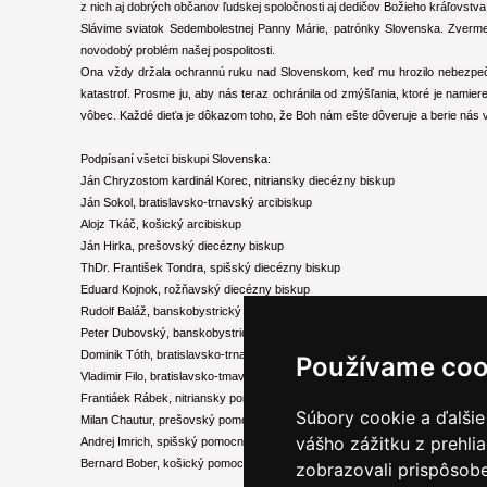
z nich aj dobrých občanov ľudskej spoločnosti aj dedičov Božieho kráľovstva
Slávime sviatok Sedembolestnej Panny Márie, patrónky Slovenska. Zverme d
novodobý problém našej pospolitosti.
Ona vždy držala ochrannú ruku nad Slovenskom, keď mu hrozilo nebezpeče
katastrof. Prosme ju, aby nás teraz ochránila od zmýšľania, ktoré je namiere
vôbec. Každé dieťa je dôkazom toho, že Boh nám ešte dôveruje a berie nás 
Podpísaní všetci biskupi Slovenska:
Ján Chryzostom kardinál Korec, nitriansky diecézny biskup
Ján Sokol, bratislavsko-trnavský arcibiskup
Alojz Tkáč, košický arcibiskup
Ján Hirka, prešovský diecézny biskup
ThDr. František Tondra, spišský diecézny biskup
Eduard Kojnok, rožňavský diecézny biskup
Rudolf Baláž, banskobystrický diecézny biskup
Peter Dubovský, banskobystrický pomocný biskup
Dominik Tóth, bratislavsko-trnavský pomocný biskup
Používame coo
Vladimir Filo, bratislavsko-tmavský pomocný biskup
Frantiáek Rábek, nitriansky pomocný biskup
Súbory cookie a ďalšie
Milan Chautur, prešovský pomocný biskup
vášho zážitku z prehli
Andrej Imrich, spišský pomocný biskup
Bernard Bober, košický pomocný biskup
zobrazovali prispôsobe