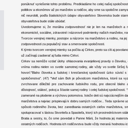
ponúknuť vyriešenie tohto problému. Predkladáme ho celej našej spoločno
politikov a ekonómov až po manželov a rodičov, aby sme sa spoločne zamysl
nič neurobili, podľa štatistických údajov obyvateľstvo Slovenska bude star
obyvateľstva bude stále ubúdať.
Uvedomujeme si, že morálna zodpovednosť nie je len na manželoch a ro
ekonomické, sociálne, zdravotné i názorové podrnienky našich manželov, rod
Tvorcov verejnej mienky, postojov a názorov na manželstvo a rodinu, na jej
zodpovednosti za populačný stav a smerovanie spoločnosti.
K týmto tvorcom verejnej mienky sa počíta aj Cirkev, preto sa cíti aj povola
už začínajú zaoberať aj ľudia mimo Cirkvi.
Cirkev sa nemôže vzdať úlohy ohlasovania evanjeliovej pravdy o človeku, 
vníma rodinu nielen vo svetle samotnej rodiny, ale vždy vo svetle širšej ľ
hovorí:"Blaho človeka a ľudskej i kresťanskej spoločnosti úzko súvisí
spoločenstva". (47) "Veď sám Boh je pôvodcom manželstva, ktoré sa vyzn
zvrchovane dôležité pre zachovanie ľudského rodu, pre obecné blaho 
dôstojnosť, stálosť, pokoj a šťastie samej rodiny i celej ľudskej spoločnost
zamerané na plodenie a výchovu potomstva. Isteže deti sú najvzácnejším d
manželstva a najviac prispievajú k dobru samých rodičov... Teda správne u
spôsob rodinného života, bez zanedbania ostatných cieľov manželstva, sm
spolupracovať s láskou Stvoriteľa a Spasiteľa, ktorý ich prostredníctvom stál
Bratia a sestry, to, čo sme povedali o Panne Márii, že hodnota jej materst
ostatných rodičoch. Hodnota ich rodičovstva bude vždy meraná hodnotou ich 