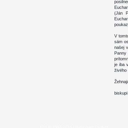
posiln
Euchar
(Ján 
Euchari
poukazu
V tomt
sám os
našej 
Panny 
prítomn
je iba
živého 
Žehnaj
biskup
KBS © 1997-2026 |
Nastavenie Cookies