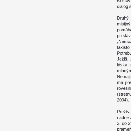
Kristo
dialóg 
Druhý 
misijn
pomáha
pri slá
„Nemôž
takist
Potreb
Ježiš. 
lásky 
mladým
Nemajte
má pre
rovesní
(stretn
2004).
Prežív
riadne
2. do 
prame