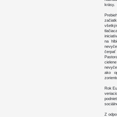
krásy.
Prebie
začiat
všetký
tlačia
iniciat
na hlb
nevyče
čerpa
Pastor
cielen
nevyčer
ako o
zorient
Rok Euc
veriac
podniet
sociál
Z odpo