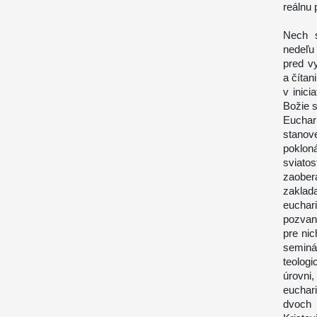
reálnu 
Nech s
nedeľu
pred v
a číta
v inic
Božie s
Euchar
stanov
poklon
sviato
zaober
zakla
euchar
pozvané
pre nic
seminá
teologi
úrovni
euchar
dvoch 