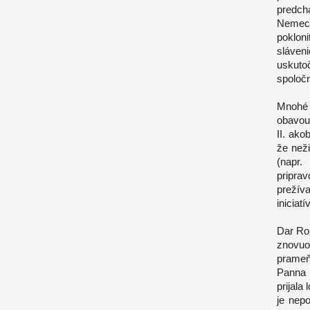
predch
Nemeck
poklon
sláven
uskutoč
spoloč
Mnohé 
obavou 
II. ako
že neži
(napr.
pripra
prežív
iniciatí
Dar Rok
znovuo
prameň
Panna 
prijala
je nep