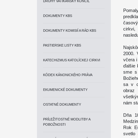
DRUHÝ VATIKÁNSKY KONCIL
Pomaly
DOKUMENTY KBS
predkl
časový
cirkv
DOKUMENTY KOMISIÍ A RÁD KBS
nasledu
PASTIERSKE LISTY KBS
Najskô
2000. 
včera i
KATECHIZMUS KATOLÍCKEJ CIRKVI
ďalšie 
sme s 
KÓDEX KÁNONICKÉHO PRÁVA
Božieh
sa v d
EKUMENICKÉ DOKUMENTY
obraz 
všetký
nám st
OSTATNÉ DOKUMENTY
Dňa 10
PRÍLEŽITOSTNÉ MODLITBY A
Medzin
POBOŽNOSTI
Rok Eu
svetlo