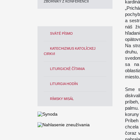
kardin
ZBORNÍKY Z KONFERENCIÍ
„Prich
pochyb
a sest
náš ži
hľadan
SVÄTÉ PÍSMO
opätov
Na stra
KATECHIZMUS KATOLÍCKEJ
druhu,
CIRKVI
svedomi
sa na 
LITURGICKÉ ČÍTANIA
oblast
miesto.
LITURGIA HODÍN
Sme s
diskval
RÍMSKY MISÁL
príbeh,
palmu.
koruny
Príbeh
chcela 
čoraz v
nabrala