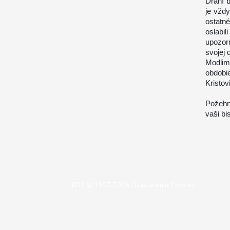
Drahí 
je vžd
ostatn
oslabi
upozorn
svojej 
Modlim
obdobi
Kristov
Požehn
vaši bi
KBS © 1997-2026 |
Nastavenie Cookies