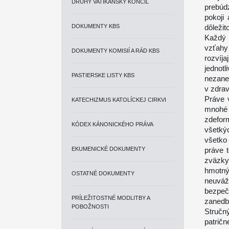
DRUHÝ VATIKÁNSKY KONCIL
prebúd
pokoji
DOKUMENTY KBS
dôleži
Každý 
vzťahy
DOKUMENTY KOMISIÍ A RÁD KBS
rozvíja
jednot
PASTIERSKE LISTY KBS
nezane
v zdrav
Práve 
KATECHIZMUS KATOLÍCKEJ CIRKVI
mnohé
zdefor
KÓDEX KÁNONICKÉHO PRÁVA
všetkýc
všetko 
EKUMENICKÉ DOKUMENTY
práve 
zväzky
hmotný
OSTATNÉ DOKUMENTY
neuváž
bezpeč
PRÍLEŽITOSTNÉ MODLITBY A
zanedba
POBOŽNOSTI
Stručný
patri