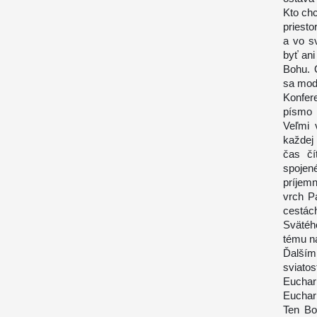
Kto chc
priesto
a vo s
byť ani
Bohu. 
sa modl
Konfer
písmo 
Veľmi 
každej
čas čí
spoje
príjem
vrch P
cestác
Svätého
tému na
Ďalším
sviatos
Euchar
Euchar
Ten Bo