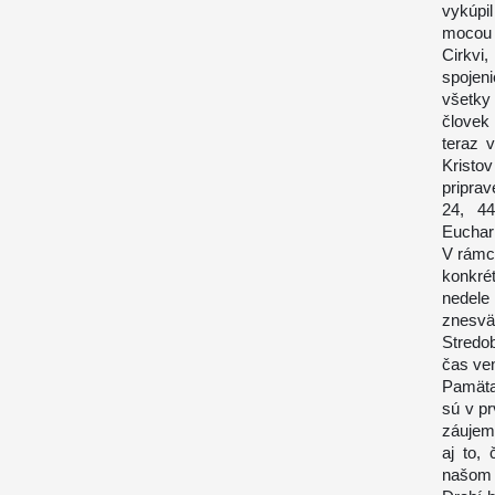
vykúpi
mocou 
Cirkvi,
spojen
všetky
človek 
teraz 
Kristo
priprav
24, 44
Euchari
V rámc
konkré
nedel
znesvä
Stredo
čas ve
Pamätaj
sú v pr
záujem
aj to, 
našom o