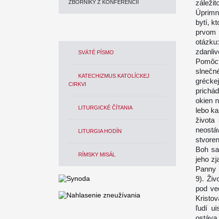
záleži
ZBORNÍKY Z KONFERENCIÍ
Úprimn
bytí, 
prvom 
otázku
zdanli
SVÄTÉ PÍSMO
Pomôcť
slnečn
KATECHIZMUS KATOLÍCKEJ
grécke
CIRKVI
prichá
okien n
LITURGICKÉ ČÍTANIA
lebo ka
života
neostá
LITURGIA HODÍN
stvore
Boh sa
RÍMSKY MISÁL
jeho zj
Panny M
9). Živ
pod ve
Kristo
ľudí u
ostáva 