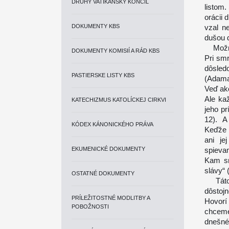
DRUHÝ VATIKÁNSKY KONCIL
listom.
orácii 
DOKUMENTY KBS
vzal n
dušou 
Možno 
DOKUMENTY KOMISIÍ A RÁD KBS
Pri smr
dôsled
PASTIERSKE LISTY KBS
(Adama
Veď ako
Ale kaž
KATECHIZMUS KATOLÍCKEJ CIRKVI
jeho pr
12). A 
KÓDEX KÁNONICKÉHO PRÁVA
Keďže 
ani je
EKUMENICKÉ DOKUMENTY
spievam
Kam sm
slávy“ 
OSTATNÉ DOKUMENTY
Táto p
dôstojn
PRÍLEŽITOSTNÉ MODLITBY A
Hovorí
POBOŽNOSTI
chceme 
dnešné