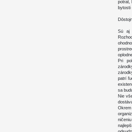
potrat
bytosti
Dôstoj
Sú aj 
Rozhod
ohodn
prostr
oplodn
Pri po
zárodk
zárodk
patrí 
existe
sa budú
Nie vš
dostáv
Okrem 
organi
ničeni
najlep
odsudz