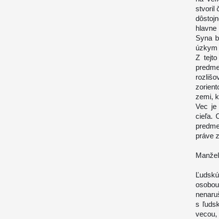
stvoril
dôstoj
hlavne
Syna b
úzkym 
Z tejt
predme
rozliš
zorien
zemi, 
Vec je
cieľa.
predme
práve z
Manžels
Ľudskú
osobou 
nenaruš
s ľuds
vecou, 