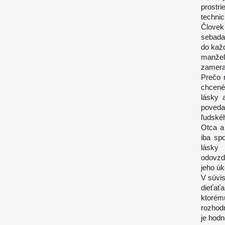
prostr
technic
Človek
sebadar
do kaž
manžel
zamera
Prečo 
chcené
lásky 
poveda
ľudské
Otca a
iba sp
lásky 
odovzd
jeho úk
V súvi
dieťaťa
ktorém
rozhodn
je hodn