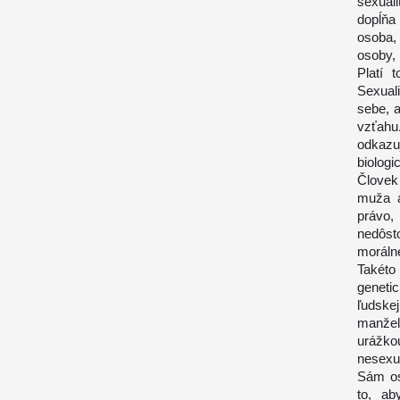
sexuali
dopĺňa
osoba,
osoby, 
Platí 
Sexuali
sebe, 
vzťahu
odkazuj
biologi
Človek
muža a
právo,
nedôst
moráln
Takéto
geneti
ľudsk
manžel
urážko
nesexu
Sám os
to, ab