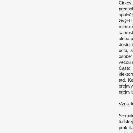
Cirkev
predpok
spoloč
živých
mimo n
samost
alebo p
dôstoj
úctu, 
osobe“ 
vecou 
Často 
niektor
atď. K
prejavy
prejaviť
Vznik ľ
Sexuali
ľudske
praktí