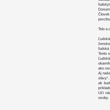
ľudským
Donum v
Človek
povzbu
Telo a 
Ľudská
žensko
ľudská
Tento o
Ľudská
okamih
ako oso
Aj naše
slávy“.
ak bud
príklad
Učí ná
osoby.