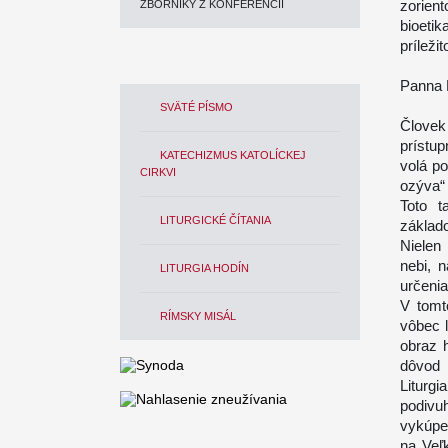
zorient
ZBORNÍKY Z KONFERENCIÍ
bioeti
prílež
Panna M
SVÄTÉ PÍSMO
Človek
prístup
KATECHIZMUS KATOLÍCKEJ
volá po
CIRKVI
ozýva“ 
Toto t
LITURGICKÉ ČÍTANIA
základ
Nielen
nebi, n
LITURGIA HODÍN
určenia
V tomt
RÍMSKY MISÁL
vôbec ľ
obraz h
dôvod 
Liturg
podivu
vykúpen
na Veľ