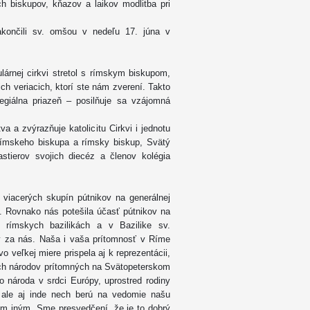
 biskupov, kňazov a laikov modlitba pri
končili sv. omšou v nedeľu 17. júna v
lárnej cirkvi stretol s rímskym biskupom,
ich veriacich, ktorí ste nám zverení. Takto
egiálna priazeň – posilňuje sa vzájomná
 a zvýrazňuje katolicitu Cirkvi i jednotu
 rímskeho biskupa a rímsky biskup, Svätý
stierov svojich diecéz a členov kolégia
 viacerých skupín pútnikov na generálnej
a. Rovnako nás potešila účasť pútnikov na
ch rímskych bazilikách a v Bazilike sv.
 za nás. Naša i vaša prítomnosť v Ríme
 veľkej miere prispela aj k reprezentácii,
ných národov prítomných na Svätopeterskom
 národa v srdci Európy, uprostred rodiny
, ale aj inde nech berú na vedomie našu
kým iným. Sme presvedčení, že je to dobrý