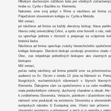
Hlbokým duchovným zážitkom bola pre všetkých zúčastnených
hrobe sv. Cyrila v Bazilike sv. Klementa.
Nakoniec sme svoj pobyt v Ríme a návštevu ad limina za
Pápežskom slovenskom kolégiu sv. Cyrila a Metoda.
Milí veriaci,
pri návšteve ad limina sa každý diecézny biskup, hlava partiku
hlavou celej univerzálnej Cirkvi, a spolu sme hovorili o vás, naš
sa upevňuje jednota v rôznosti a prejavuje sa vzájomná kol
bratská láska.
Návšteva ad limina upevňuje zväzky hierarchického spoločenstva
kolégia biskupov. Diecézni biskupi uznávajú prvenstvo úradu
Otec, zas rešpektuje jednotlivých biskupov ako vlastných pa
biskupov.
Milí veriaci,
počas našej návštevy ad limina potešili sme sa prítomnosťou
audiencii so Sv. Otcom v stredu 13. júna na Námestí sv. Petr
liturgických, eucharistických sláveniach v štyroch hlavný
Klementa. Ďakujeme vám za spoločenstvo a za vaše modlitby
mala predovšetkým cirkevný, duchovný charakter a obsah. Ale vo
k zviditeľneniu Slovenska. Veriacim, pútnikom i účastníkom i
námestí sme poukázali na existenciu Slovenska a slovenského
európskych národov či Európskej únie. Všetci tam prítomní
slovenskú existenciu a prítomnosť a nech si ju nemýlia s nie