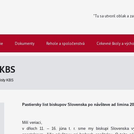
"Tu sa utvoril oblak a za
ie
Dokumenty
Rehole a spoločenstvá
Cirkevné školy a vých
 KBS
listy KBS
Pastiersky list biskupov Slovenska po návšteve ad limina 2
Milí veriaci,
v dňoch 11. – 16. júna t. r. sme my biskupi Slovenska v