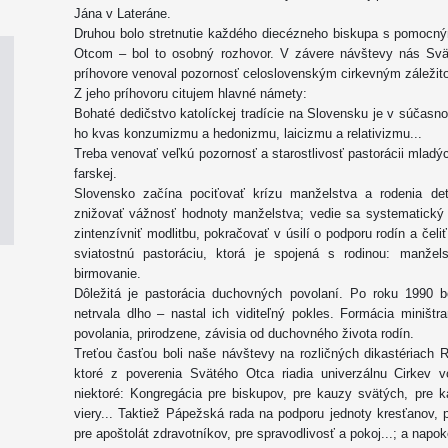
Jána v Lateráne.
Druhou bolo stretnutie každého diecézneho biskupa s pomoc
Otcom – bol to osobný rozhovor. V závere návštevy nás Svät
príhovore venoval pozornosť celoslovenským cirkevným záležit
Z jeho príhovoru citujem hlavné námety:
Bohaté dedičstvo katolíckej tradície na Slovensku je v súčas
ho kvas konzumizmu a hedonizmu, laicizmu a relativizmu...
Treba venovať veľkú pozornosť a starostlivosť pastorácii mladýc
farskej.
Slovensko začína pociťovať krízu manželstva a rodenia de
znižovať vážnosť hodnoty manželstva; vedie sa systematický 
zintenzívniť modlitbu, pokračovať v úsilí o podporu rodín a če
sviatostnú pastoráciu, ktorá je spojená s rodinou: manžels
birmovanie.
Dôležitá je pastorácia duchovných povolaní. Po roku 1990 bo
netrvala dlho – nastal ich viditeľný pokles. Formácia miništ
povolania, prirodzene, závisia od duchovného života rodín.
Treťou časťou boli naše návštevy na rozličných dikastériach R
ktoré z poverenia Svätého Otca riadia univerzálnu Cirkev 
niektoré: Kongregácia pre biskupov, pre kauzy svätých, pre k
viery... Taktiež Pápežská rada na podporu jednoty kresťanov,
pre apoštolát zdravotníkov, pre spravodlivosť a pokoj...; a napo