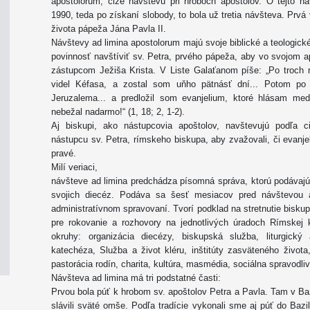
apostolorum, čiže návštevu pri hroboch apoštolov. O tejto 
1990, teda po získaní slobody, to bola už tretia návšteva. Prvá
života pápeža Jána Pavla II.
Návštevy ad limina apostolorum majú svoje biblické a teologick
povinnosť navštíviť sv. Petra, prvého pápeža, aby vo svojom 
zástupcom Ježiša Krista. V Liste Galaťanom píše: „Po troch
videl Kéfasa, a zostal som uňho pätnásť dní... Potom po 
Jeruzalema... a predložil som evanjelium, ktoré hlásam me
nebežal nadarmo!“ (1, 18; 2, 1-2).
Aj biskupi, ako nástupcovia apoštolov, navštevujú podľa 
nástupcu sv. Petra, rímskeho biskupa, aby zvažovali, či evanjel
pravé.
Milí veriaci,
návšteve ad limina predchádza písomná správa, ktorú podávajú
svojich diecéz. Podáva sa šesť mesiacov pred návštevou 
administratívnom spravovaní. Tvorí podklad na stretnutie bis
pre rokovanie a rozhovory na jednotlivých úradoch Rímskej 
okruhy: organizácia diecézy, biskupská služba, liturgický
katechéza, Služba a život kléru, inštitúty zasväteného života
pastorácia rodín, charita, kultúra, masmédia, sociálna spravodli
Návšteva ad limina má tri podstatné časti:
Prvou bola púť k hrobom sv. apoštolov Petra a Pavla. Tam v Baz
slávili sväté omše. Podľa tradície vykonali sme aj púť do Bazi