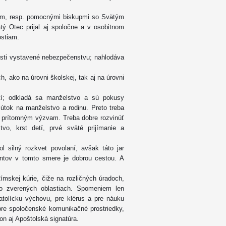
ným, resp. pomocnými biskupmi so Svätým
ý Otec prijal aj spoločne a v osobitnom
ostiam.
nosti vystavené nebezpečenstvu; nahlodáva
h, ako na úrovni školskej, tak aj na úrovni
tí; odkladá sa manželstvo a sú pokusy
útok na manželstvo a rodinu. Preto treba
liť prítomným výzvam. Treba dobre rozvinúť
tvo, krst detí, prvé sväté prijímanie a
l silný rozkvet povolaní, avšak táto jar
rantov v tomto smere je dobrou cestou. A
ímskej kúrie, čiže na rozličných úradoch,
vo zverených oblastiach. Spomeniem len
atolícku výchovu, pre klérus a pre náuku
 pre spoločenské komunikačné prostriedky,
kon aj Apoštolská signatúra.