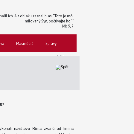
halil ich. A z oblaku zaznel hlas: "Toto je môj
milovaný Syn, počúvajte ho.""
Mk 9, 7
ova
Masmédiá
Správy
007
ykonali návštevu Ríma zvanú ad limina