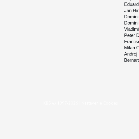
Eduard
Ján Hir
Domini
Domini
Vladimí
Peter 
Franti
Milan 
Andrej
Bernar
KBS © 1997-2026 |
Nastavenie Cookies