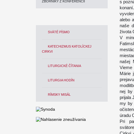
s pozn
ZBORNÍKY Z KONFERENCIÍ
konaní
vyvole
alebo 
naše d
života 
SVÄTÉ PÍSMO
V min
Fatims
KATECHIZMUS KATOLÍCKEJ
mestác
CIRKVI
miestac
našej 
LITURGICKÉ ČÍTANIA
Vieme 
Márie 
prejav
LITURGIA HODÍN
modlit
nej by
RÍMSKY MISÁL
prijala
my by 
očisten
úradu C
Pri p
svätor
Cirkvi.