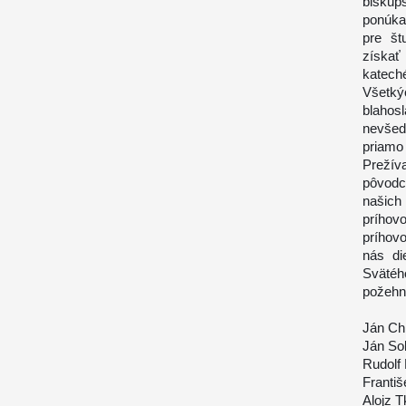
biskup
ponúka
pre št
získať
kateché
Všetkýc
blahos
nevšed
priamo
Preží
pôvodc
našich
príhov
príhov
nás di
Svätéh
požehn
Ján Chr
Ján Sok
Rudolf 
Františ
Alojz T