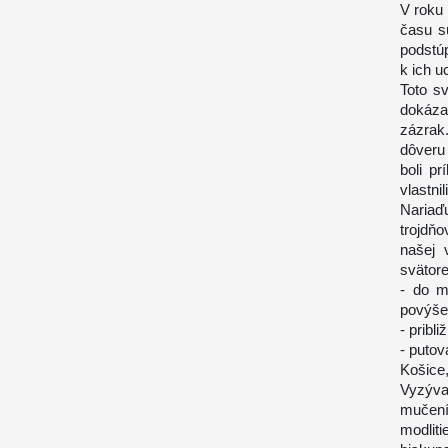
V roku 
času s
podstúp
k ich u
Toto sv
dokáza
zázrak
dôveru
boli p
vlastnil
Nariaď
trojdň
našej 
svätor
- do m
povýše
- pribl
- puto
Košice
Vyzýv
mučen
modlit