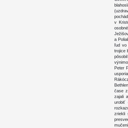
blahos
(uzdrav
pochádz
v Kris
osobné
Ježišo
a Polia
ľud vo 
trojice
pôsobi
výnimo
Peter 
uspori
Rákócz
Bethle
čase z
zajali 
urobiť
rozkaz
zriekl
presve
mučení