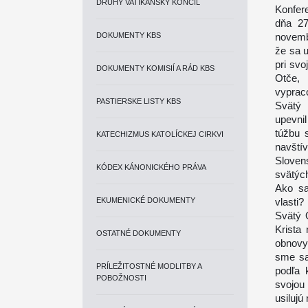
DRUHÝ VATIKÁNSKY KONCIL
Konfer
dňa 27
DOKUMENTY KBS
novemb
že sa 
pri sv
DOKUMENTY KOMISIÍ A RÁD KBS
Otče,
vyprac
PASTIERSKE LISTY KBS
Svätý 
upevnil
túžbu 
KATECHIZMUS KATOLÍCKEJ CIRKVI
navštív
Sloven
KÓDEX KÁNONICKÉHO PRÁVA
svätýc
Ako sa
EKUMENICKÉ DOKUMENTY
vlasti?
Svätý 
Krista
OSTATNÉ DOKUMENTY
obnovy
sme sa 
PRÍLEŽITOSTNÉ MODLITBY A
podľa k
POBOŽNOSTI
svojou
usiluj