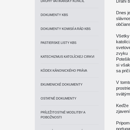
Drahí b
DRUHÝ VATIKÁNSKY KONCIL
Dnes j
DOKUMENTY KBS
slávno
občians
DOKUMENTY KOMISIÍ A RÁD KBS
Všetky
katolí
PASTIERSKE LISTY KBS
svetov
zvyku 
KATECHIZMUS KATOLÍCKEJ CIRKVI
Potešil
si však
sa prič
KÓDEX KÁNONICKÉHO PRÁVA
V tomt
EKUMENICKÉ DOKUMENTY
prostr
svätým
OSTATNÉ DOKUMENTY
Keďže 
zjaven
PRÍLEŽITOSTNÉ MODLITBY A
POBOŽNOSTI
Pripom
portug