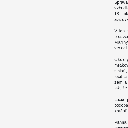
Správa
vzbudil
13. ok
avizova
V ten d
presved
Máriin
veriaci
Okolo 
mrakov
slnka“,
točiť 
zem a ľ
tak, ž
Lucia 
podobá
kráčať 
Panna 
neprest