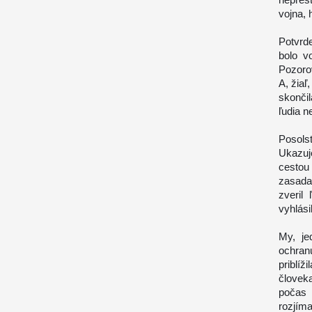
vojna, 
Potvrd
bolo v
Pozoro
A, žiaľ
skonči
ľudia ne
Posols
Ukazuje
cestou
zasada
zveril
vyhlási
My, je
ochran
priblí
človek
počas 
rozjím