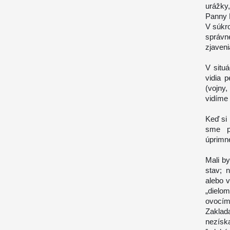
urážky
Panny 
V súkr
správn
zjaven
V situá
vidia p
(vojny
vidíme
Keď si 
sme pr
úprimn
Mali by
stav; 
alebo 
„dielo
ovocím
Zaklada
nezísk