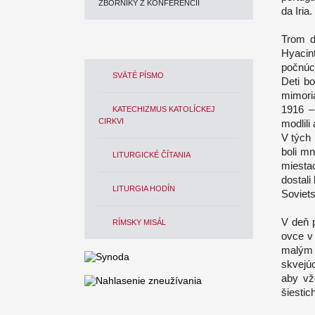
ZBORNÍKY Z KONFERENCIÍ
da Iria.
Trom d
Hyacin
počnúc
SVÄTÉ PÍSMO
Deti b
mimori
1916 – 
KATECHIZMUS KATOLÍCKEJ
CIRKVI
modlili
V tých 
boli mn
LITURGICKÉ ČÍTANIA
miesta
dostali
LITURGIA HODÍN
Soviet
V deň p
RÍMSKY MISÁL
ovce v 
malým 
skvejú
aby vž
šiestic