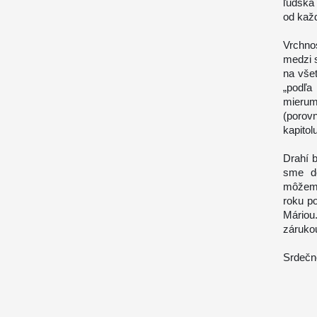
ľudská
od každ
Vrchno
medzi 
na vše
„podľa
mierum
(porovn
kapitol
Drahí b
sme do
môžeme
roku p
Máriou.
záruko
Srdečne