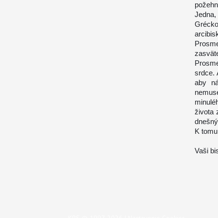
požehn
Jedna,
Gréck
arcibi
Prosme
zasvät
Prosme
srdce.
aby ná
nemuse
minulé
života 
dnešný
K tomu
Vaši b