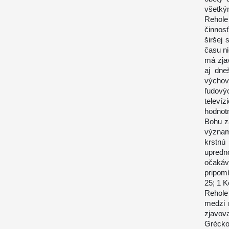
všetký
Rehole
činnosť
širšej 
času n
má zjav
aj dne
výchov
ľudový
televí
hodnot
Bohu z
význam
krstnú
upredno
očakáva
pripom
25; 1 K
Rehole
medzi 
zjavo
Grécko