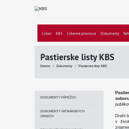
Cirkev
KBS
Cirkevné provincie
Dokumenty
Reh
Pastierske listy KBS
Domov
/
Dokumenty
/
Pastierske listy KBS
Pastier
DOKUMENTY PÁPEŽOV
sobor
publiko
DOKUMENTY VATIKÁNSKYCH
Drahí b
ÚRADOV
v živo
znamen