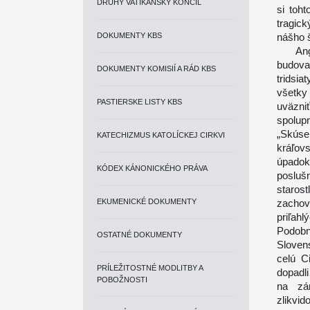
DRUHÝ VATIKÁNSKY KONCIL
si toh
tragic
DOKUMENTY KBS
nášho š
Anglic
budova
DOKUMENTY KOMISIÍ A RÁD KBS
tridsia
všetky
PASTIERSKE LISTY KBS
uväzni
spolup
„Skús
KATECHIZMUS KATOLÍCKEJ CIRKVI
kráľov
úpado
KÓDEX KÁNONICKÉHO PRÁVA
posluš
starost
EKUMENICKÉ DOKUMENTY
zachov
priľah
Podobn
OSTATNÉ DOKUMENTY
Sloven
celú C
PRÍLEŽITOSTNÉ MODLITBY A
dopadli
POBOŽNOSTI
na zán
zlikvi