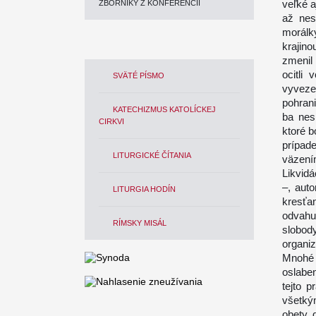
veľké a
ZBORNÍKY Z KONFERENCIÍ
až nes
morálk
krajino
zmenil 
ocitli
SVÄTÉ PÍSMO
vyveze
pohrani
KATECHIZMUS KATOLÍCKEJ
ba nesk
CIRKVI
ktoré b
prípad
LITURGICKÉ ČÍTANIA
väzení
Likvidá
–, auto
LITURGIA HODÍN
kresťa
odvahu
RÍMSKY MISÁL
slobody
organi
Mnohé 
oslabe
tejto p
všetký
obety 