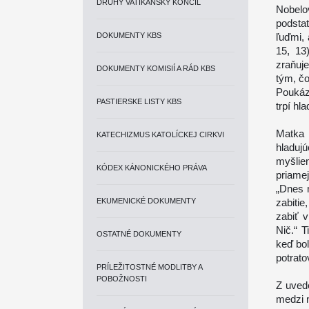
DRUHÝ VATIKÁNSKY KONCIL
Nobelo
podsta
DOKUMENTY KBS
ľuďmi, 
15, 13
zraňuje
DOKUMENTY KOMISIÍ A RÁD KBS
tým, č
Poukáz
PASTIERSKE LISTY KBS
trpí hl
Matka 
KATECHIZMUS KATOLÍCKEJ CIRKVI
hladuj
myšlien
KÓDEX KÁNONICKÉHO PRÁVA
priame
„Dnes m
EKUMENICKÉ DOKUMENTY
zabiti
zabiť 
Nič.“ 
OSTATNÉ DOKUMENTY
keď bol
potrato
PRÍLEŽITOSTNÉ MODLITBY A
POBOŽNOSTI
Z uved
medzi 