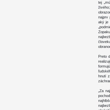
tej „m
živého
obrazom
najprv 
aký je
„podmi
Zopak
najbez
človek
obrano
Preto 
realizu
formuj
ľudské
hnutí 
záchran
„Za na
pochod
najhl
najbezb