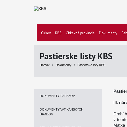
Cirkev
KBS
Cirkevné provincie
Dokumenty
Reh
Pastierske listy KBS
Domov
/
Dokumenty
/
Pastierske listy KBS
Pastie
DOKUMENTY PÁPEŽOV
III. n
DOKUMENTY VATIKÁNSKYCH
Drahí b
ÚRADOV
v tomt
Matka 