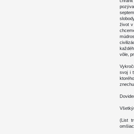
chráni
pozýva
septem
slobod
život 
chceme
múdros
civili
každéh
vôle, 
Vykroč
svoj i
ktoré
znechu
Dovide
Všetký
(List 
omšiac