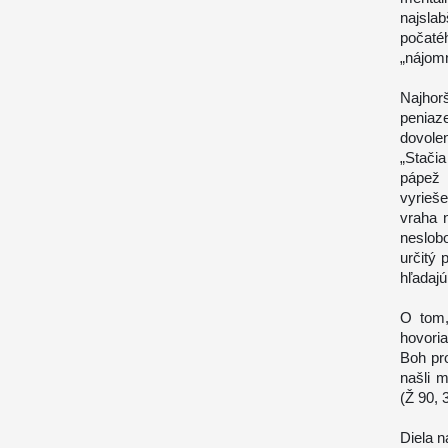
najslabš
počatéh
„nájom
Najhorš
peniaze
dovole
„Stačia
pápež 
vyrieš
vraha 
neslob
určitý 
hľadajú
O tom,
hovoria
Boh pr
našli 
(Ž 90, 
Diela 