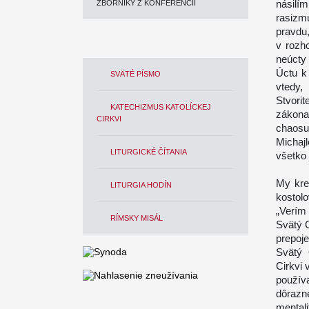
násilí
ZBORNÍKY Z KONFERENCIÍ
rasizm
pravdu
v rozho
neúcty 
Úctu k
SVÄTÉ PÍSMO
vtedy
Stvorit
KATECHIZMUS KATOLÍCKEJ
zákona
CIRKVI
chaosu
Michaj
LITURGICKÉ ČÍTANIA
všetko 
My kre
LITURGIA HODÍN
kostol
„Verím 
RÍMSKY MISÁL
Svätý O
prepoj
Svätý 
Cirkvi 
používa
dôrazn
mentali