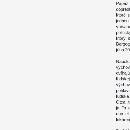
Pápež 
dopred
ktoré 
jednou
vpísan
politic
ktorý 
Bergog
júna 20
Napokon
výchov
dvíhaj
ľudskej
výchov
pohlav
ľudská
Otca „t
ja. To 
con el
lekáro