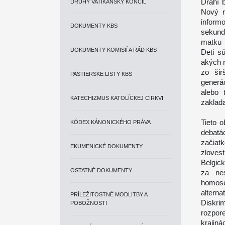
Drahí b
DRUHÝ VATIKÁNSKY KONCIL
Nový r
inform
DOKUMENTY KBS
sekund
matku i
DOKUMENTY KOMISIÍ A RÁD KBS
Deti s
akých 
zo šir
PASTIERSKE LISTY KBS
generá
alebo 
KATECHIZMUS KATOLÍCKEJ CIRKVI
zaklad
Tieto o
KÓDEX KÁNONICKÉHO PRÁVA
debatá
začiat
EKUMENICKÉ DOKUMENTY
zloves
Belgic
OSTATNÉ DOKUMENTY
za ne
homose
altern
PRÍLEŽITOSTNÉ MODLITBY A
Diskrim
POBOŽNOSTI
rozpor
krajin