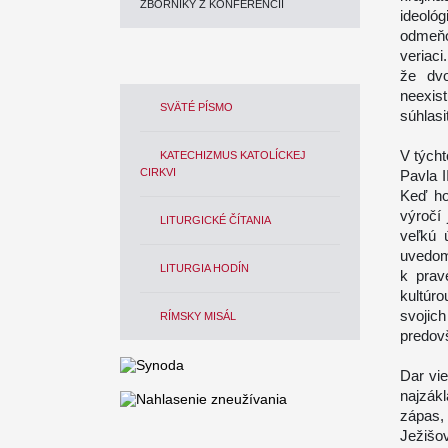
ZBORNÍKY Z KONFERENCIÍ
ideológ
odmeňo
veriaci
že dv
neexis
SVÄTÉ PÍSMO
súhlasi
V tých
KATECHIZMUS KATOLÍCKEJ
CIRKVI
Pavla I
Keď ho
výročí
LITURGICKÉ ČÍTANIA
veľkú 
uvedom
LITURGIA HODÍN
k prav
kultúr
svojic
RÍMSKY MISÁL
predovš
Dar vi
najzákl
zápas,
Ježišo