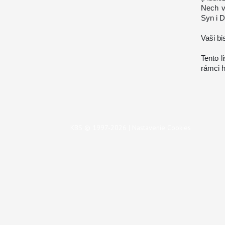
Nech v
Syn i 
Vaši bi
Tento l
rámci h
KBS © 1997-2026 |
Nastavenie Cookies