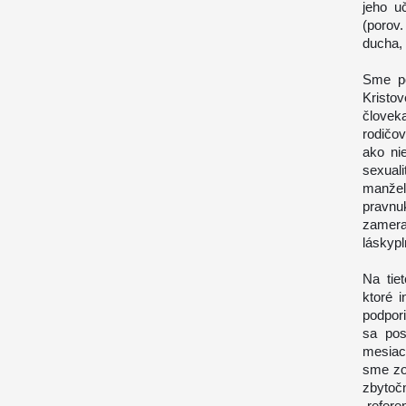
jeho u
(porov.
ducha, 
Sme po
Kristo
človeka
rodičo
ako ni
sexua
manžel
pravn
zamera
láskypl
Na tie
ktoré i
podpor
sa pos
mesiac
sme zo 
zbytoč
„refer