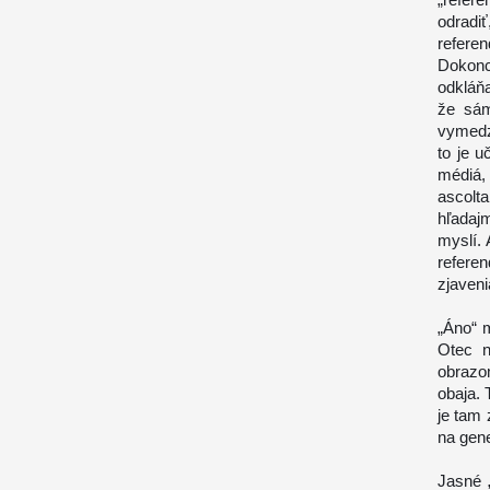
odradi
refere
Dokonc
odkláňa
že sám
vymedz
to je u
médiá,
ascolt
hľadajm
myslí.
refere
zjaveni
„Áno“ 
Otec n
obrazom
obaja. 
je tam
na gene
Jasné 