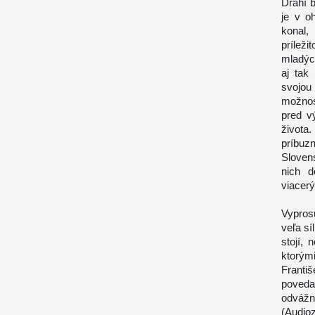
Drahí b
je v o
konal,
príleži
mladých
aj tak
svojou
možnos
pred v
života
príbuz
Slovens
nich d
viacerý
Vypros
veľa sí
stojí,
ktorým
Franti
poveda
odvážn
(Audio