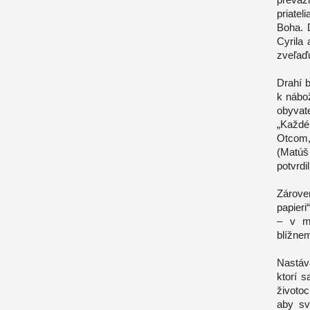
priatel
Boha. 
Cyrila
zveľaďu
Drahí b
k nábo
obyvate
„Každé
Otcom,
(Matúš 
potvrdil
Zárove
papier
– v mo
blížnem
Nastáva
ktorí s
životoc
aby sv