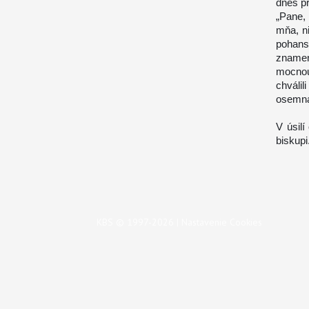
dnes p
„Pane,
mňa, n
pohans
znameni
mocnou
chváli
osemnás
V úsil
biskupi
KBS © 1997-2026 |
Nastavenie Cookies