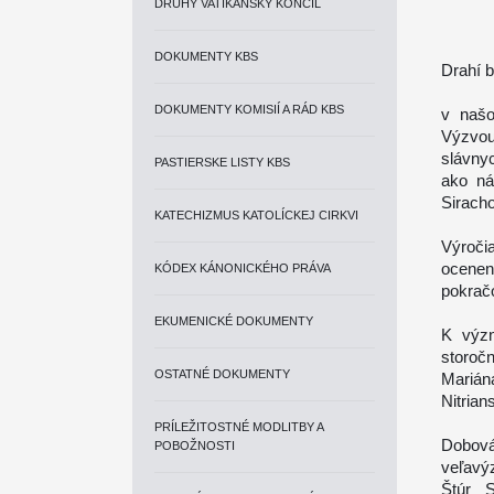
DRUHÝ VATIKÁNSKY KONCIL
DOKUMENTY KBS
Drahí b
DOKUMENTY KOMISIÍ A RÁD KBS
v našo
Výzvou
slávny
PASTIERSKE LISTY KBS
ako ná
Siracho
KATECHIZMUS KATOLÍCKEJ CIRKVI
Výročia
ocene
KÓDEX KÁNONICKÉHO PRÁVA
pokrač
EKUMENICKÉ DOKUMENTY
K význ
storoč
OSTATNÉ DOKUMENTY
Marián
Nitrian
PRÍLEŽITOSTNÉ MODLITBY A
Dobov
POBOŽNOSTI
veľavý
Štúr S