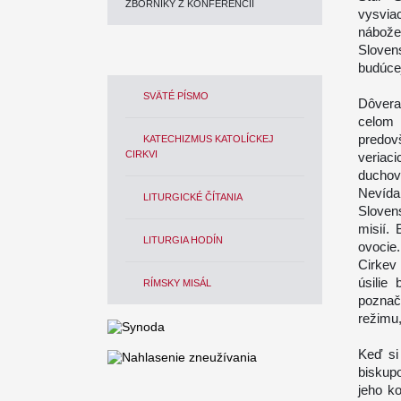
ZBORNÍKY Z KONFERENCIÍ
vysvia
nábože
Sloven
budúcej
SVÄTÉ PÍSMO
Dôvera
celom
predov
KATECHIZMUS KATOLÍCKEJ
CIRKVI
veriac
duchov
Nevída
LITURGICKÉ ČÍTANIA
Sloven
misií.
LITURGIA HODÍN
ovocie
Cirkev 
úsilie
RÍMSKY MISÁL
poznač
režimu
Keď si
biskup
jeho ko