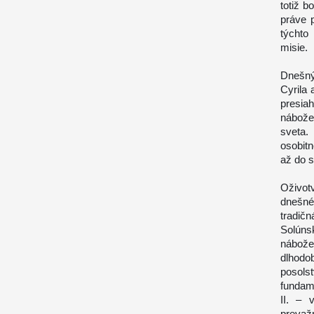
totiž b
práve 
týchto
misie.
Dnešný
Cyrila
presia
nábožen
sveta.
osobitn
až do s
Oživot
dnešné
tradičn
Solúns
nábožen
dlhodob
posols
fundame
II. – 
prevaž