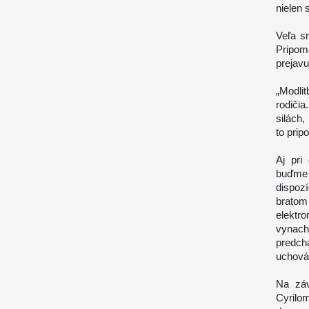
nielen 
Veľa s
Pripome
prejav
„Modli
rodiči
silách
to prip
Aj pri
buďme 
dispoz
brato
elektr
vynac
predch
uchová
Na záv
Cyrilom