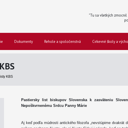
"Tu sa všetkých zmocnil s
po
ie
Dokumenty
Rehole a spoločenstvá
Cirkevné školy a vých
 KBS
listy KBS
Pastiersky list biskupov Slovenska k zasväteniu Slo
Nepoškvrnenému Srdcu Panny Márie
Aj keď podľa múdrosti antického filozofa „nevstúpime dvakrát do 