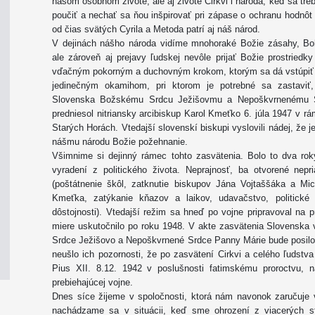
našom osobnom živote, ale aj živote Cirkvi i národa, keď sa tre
poučiť a nechať sa ňou inšpirovať pri zápase o ochranu hodnôt z
od čias svätých Cyrila a Metoda patrí aj náš národ.
V dejinách nášho národa vidíme mnohoraké Božie zásahy, Boho
ale zároveň aj prejavy ľudskej nevôle prijať Božie prostried
vďačným pokorným a duchovným krokom, ktorým sa dá vstúpiť 
jedinečným okamihom, pri ktorom je potrebné sa zastaviť,
Slovenska Božskému Srdcu Ježišovmu a Nepoškvrnenému Sr
predniesol nitriansky arcibiskup Karol Kmeťko 6. júla 1947 v rá
Starých Horách. Vtedajší slovenskí biskupi vyslovili nádej, že 
nášmu národu Božie požehnanie.
Všimnime si dejinný rámec tohto zasvätenia. Bolo to dva roky
vyradení z politického života. Neprajnosť, ba otvorené nepri
(poštátnenie škôl, zatknutie biskupov Jána Vojtaššáka a Mi
Kmeťka, zatýkanie kňazov a laikov, udavačstvo, politické 
dôstojnosti). Vtedajší režim sa hneď po vojne pripravoval na p
miere uskutočnilo po roku 1948. V akte zasvätenia Slovenska vt
Srdce Ježišovo a Nepoškvrnené Srdce Panny Márie bude posilo
neušlo ich pozornosti, že po zasvätení Cirkvi a celého ľudst
Pius XII. 8.12. 1942 v poslušnosti fatimskému proroctvu, 
prebiehajúcej vojne.
Dnes síce žijeme v spoločnosti, ktorá nám navonok zaručuje 
nachádzame sa v situácii, keď sme ohrození z viacerých st