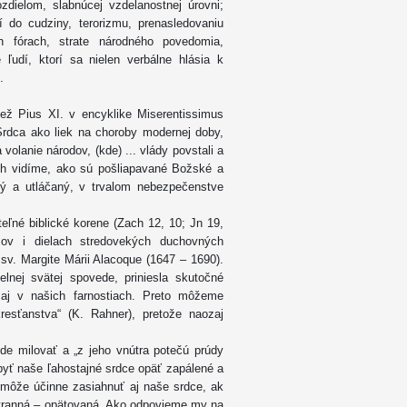
zdielom, slabnúcej vzdelanostnej úrovni;
dí do cudziny, terorizmu, prenasledovaniu
ch fórach, strate národného povedomia,
udí, ktorí sa nielen verbálne hlásia k
ú.
ež Pius XI. v encyklike Miserentissimus
Srdca ako liek na choroby modernej doby,
olanie národov, (kde) ... vlády povstali a
doch vidíme, ako sú pošliapavané Božské a
ný a utláčaný, v trvalom nebezpečenstve
eľné biblické korene (Zach 12, 10; Jn 19,
cov i dielach stredovekých duchovných
sv. Margite Márii Alacoque (1647 – 1690).
elnej svätej spovede, priniesla skutočné
 aj v našich farnostiach. Preto môžeme
resťanstva“ (K. Rahner), pretože naozaj
ude milovať a „z jeho vnútra potečú prúdy
byť naše ľahostajné srdce opäť zapálené a
môže účinne zasiahnuť aj naše srdce, ak
stranná – opätovaná. Ako odpovieme my na