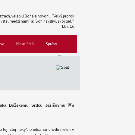
trach, velebili Boha a hovorili: "Veľký prorok
vstal medzi nami" a: "Boh navštívil svoj ľud.""
Lk 7, 16
ova
Masmédiá
Správy
venska Božskému Srdcu Ježišovmu a
tej istej rieky“, predsa sú chvíle nielen v