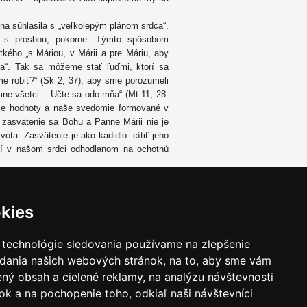
a súhlasila s „veľkolepým plánom srdca“.
le s prosbou, pokorne. Týmto spôsobom
tkého „s Máriou, v Márii a pre Máriu, aby
iša“. Tak sa môžeme stať ľuďmi, ktorí sa
e robiť?“ (Sk 2, 37), aby sme porozumeli
ne všetci... Učte sa odo mňa“ (Mt 11, 28-
ie hodnoty a naše svedomie formované v
e zasvätenie sa Bohu a Panne Márii nie je
vota. Zasvätenie je ako kadidlo: cítiť jeho
orí v našom srdci odhodlanom na ochotnú
y na slávnosť sv. Cyrila a Metoda 5. júla,
vmu a Nepoškvrnenému Srdcu Panny Márie.
osti, hľaď na nás, túžiacich za tebou,
kies
iruj pravé učenie... aby sme, žijúc tu
strane Krista, nášho Boha a prijali od neho
 technológie sledovania používame na zlepšenie
adania našich webových stránok, na to, aby sme vám
ný obsah a cielené reklamy, na analýzu návštevnosti
k a na pochopenie toho, odkiaľ naši návštevníci