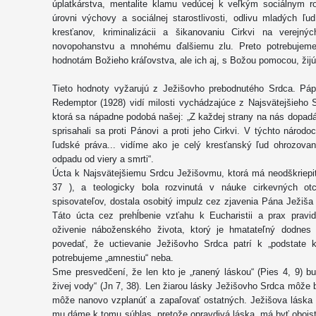
úplatkárstva, mentalite klamu vedúcej k veľkým sociálnym ro
úrovni výchovy a sociálnej starostlivosti, odlivu mladých ľu
kresťanov, kriminalizácii a šikanovaniu Cirkvi na verejný
novopohanstvu a mnohému ďalšiemu zlu. Preto potrebujeme ľ
hodnotám Božieho kráľovstva, ale ich aj, s Božou pomocou, žij
Tieto hodnoty vyžarujú z Ježišovho prebodnutého Srdca. Páp
Redemptor (1928) vidí milosti vychádzajúce z Najsvätejšieho 
ktorá sa nápadne podobá našej: „Z každej strany na nás dopadá v
sprisahali sa proti Pánovi a proti jeho Cirkvi. V týchto náro
ľudské práva... vidíme ako je celý kresťanský ľud ohrozova
odpadu od viery a smrti“.
Úcta k Najsvätejšiemu Srdcu Ježišovmu, ktorá má neodškriepit
37 ), a teologicky bola rozvinutá v náuke cirkevných ot
spisovateľov, dostala osobitý impulz cez zjavenia Pána Ježiša 
Táto úcta cez prehĺbenie vzťahu k Eucharistii a prax pravid
oživenie náboženského života, ktorý je hmatateľný dodnes
povedať, že uctievanie Ježišovho Srdca patrí k „podstate k
potrebujeme „amnestiu“ neba.
Sme presvedčení, že len kto je „ranený láskou“ (Pies 4, 9) b
živej vody“ (Jn 7, 38). Len žiarou lásky Ježišovho Srdca môže 
môže nanovo vzplanúť a zapaľovať ostatných. Ježišova láska 
mu dáme k tomu súhlas, pretože opravdivá láska, má byť oboj