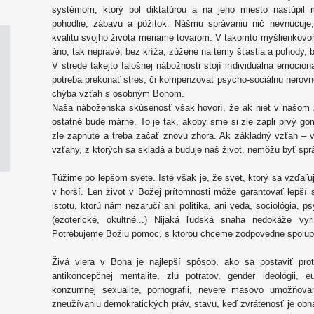
systémom, ktorý bol diktatúrou a na jeho miesto nastúpil 
pohodlie, zábavu a pôžitok. Nášmu správaniu nič nevnucuje
kvalitu svojho života meriame tovarom. V takomto myšlienkovo
áno, tak nepravé, bez kríža, zúžené na témy šťastia a pohody, be
V strede takejto falošnej nábožnosti stojí individuálna emociona
potreba prekonať stres, či kompenzovať psycho-sociálnu nerov
chýba vzťah s osobným Bohom.
Naša náboženská skúsenosť však hovorí, že ak niet v našom ž
ostatné bude márne. To je tak, akoby sme si zle zapli prvý go
zle zapnuté a treba začať znovu zhora. Ak základný vzťah – v
vzťahy, z ktorých sa skladá a buduje náš život, nemôžu byť sp
Túžime po lepšom svete. Isté však je, že svet, ktorý sa vzďaľu
v horší. Len život v Božej prítomnosti môže garantovať lepší 
istotu, ktorú nám nezaručí ani politika, ani veda, sociológia, p
(ezoterické, okultné...) Nijaká ľudská snaha nedokáže vy
Potrebujeme Božiu pomoc, s ktorou chceme zodpovedne spolu
Živá viera v Boha je najlepší spôsob, ako sa postaviť pro
antikoncepčnej mentalite, zlu potratov, gender ideológii, e
konzumnej sexualite, pornografii, nevere masovo umožňovan
zneužívaniu demokratických práv, stavu, keď zvrátenosť je obha