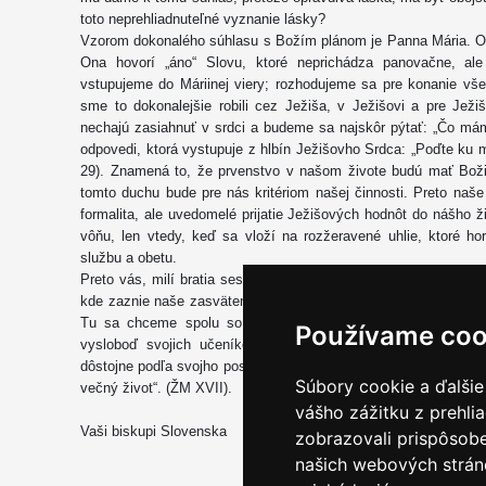
toto neprehliadnuteľné vyznanie lásky?
Vzorom dokonalého súhlasu s Božím plánom je Panna Mária. On
Ona hovorí „áno“ Slovu, ktoré neprichádza panovačne, a
vstupujeme do Máriinej viery; rozhodujeme sa pre konanie vše
sme to dokonalejšie robili cez Ježiša, v Ježišovi a pre Jež
nechajú zasiahnuť v srdci a budeme sa najskôr pýtať: „Čo mám
odpovedi, ktorá vystupuje z hlbín Ježišovho Srdca: „Poďte ku m
29). Znamená to, že prvenstvo v našom živote budú mať Bož
tomto duchu bude pre nás kritériom našej činnosti. Preto naš
formalita, ale uvedomelé prijatie Ježišových hodnôt do nášho ži
vôňu, len vtedy, keď sa vloží na rozžeravené uhlie, ktoré h
službu a obetu.
Preto vás, milí bratia sestry, pozývame na Národnú púť do Nitr
kde zaznie naše zasvätenie sa Najsvätejšiemu Srdcu Ježišo
Tu sa chceme spolu so sv. Metodom modliť: „Ty však z výs
Používame coo
vysloboď svojich učeníkov z každého nebezpečenstva a rozš
dôstojne podľa svojho poslania, stáli potom s tebou... po pravej 
Súbory cookie a ďalšie
večný život“. (ŽM XVII).
vášho zážitku z prehli
Vaši biskupi Slovenska
zobrazovali prispôsobe
našich webových stráno