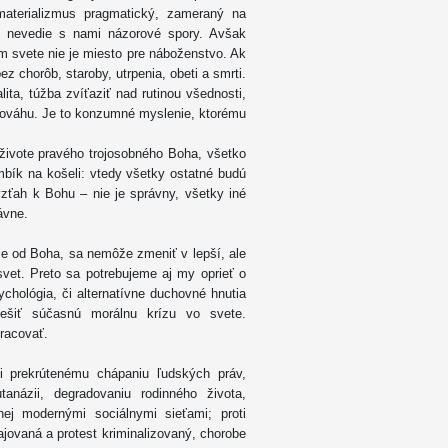
materializmus pragmatický, zameraný na
, nevedie s nami názorové spory. Avšak
m svete nie je miesto pre náboženstvo. Ak
z chorôb, staroby, utrpenia, obeti a smrti.
lita, túžba zvíťaziť nad rutinou všednosti,
nováhu. Je to konzumné myslenie, ktorému
ivote pravého trojosobného Boha, všetko
mbík na košeli: vtedy všetky ostatné budú
zťah k Bohu – nie je správny, všetky iné
rávne.
je od Boha, sa nemôže zmeniť v lepší, ale
svet. Preto sa potrebujeme aj my oprieť o
sychológia, či alternatívne duchovné hnutia
riešiť súčasnú morálnu krízu vo svete.
pracovať.
ti prekrútenému chápaniu ľudských práv,
utanázii, degradovaniu rodinného života,
ej modernými sociálnymi sieťami; proti
jovaná a protest kriminalizovaný, chorobe