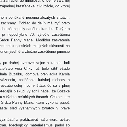
ba zahľadieť do minulosti. Chceme sa z nej
ápadnej kresťanskej civilizácie, do ktorej
m ponúkané riešenia zložitých situácií,
ky záchrany. Pohľad do dejín má byť preto
do spásnej sily daného okamihu. Takýmto
 je nepochybne 70. výročie zasvätenia
dcu Panny Márie. Modlitbu zasvätenia
mci celokrajinských mi­sijných slávností na
jedno­myseľné a zbožné zasvätenie prinesie
 po druhej svetovej vojne a katolíci boli
ateľstvo voči Cirkvi už bolo cítiť všade
chala Buzalku, domová prehliadka Karola
väznenia, potláčanie ľudskej slobody a
revzatie celej moci v štáte, čo sa v plnej
edajší biskupi vyjadrili nádej, že Božské
u v týchto neľahkých časoch. Celkom iste
va Srdcu Panny Márie, ktoré vykonal pápež
nastal sled významných zvratov v práve
vyznávať a praktizovať našu vieru, avšak
rán. Ideologický materializmus padol so