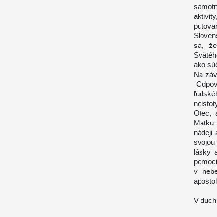
samotn
aktivit
putova
Sloven
sa, že
Svätéh
ako sú
Na záv
Odpove
ľudské
neisto
Otec, 
Matku t
nádeji
svojou
lásky 
pomoci 
v nebe
apostol
V duchu