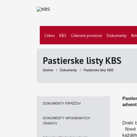
Cirkev
KBS
Cirkevné provincie
Dokumenty
Reh
Pastierske listy KBS
Domov
/
Dokumenty
/
Pastierske listy KBS
Pasti
DOKUMENTY PÁPEŽOV
advent
DOKUMENTY VATIKÁNSKYCH
Drahí b
ÚRADOV
Nové 
každéh