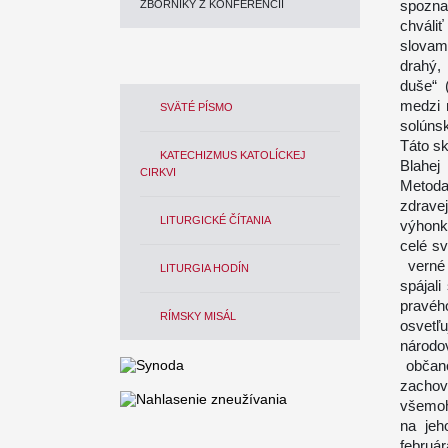
spozna
ZBORNÍKY Z KONFERENCIÍ
chváliť
slovam
drahý,
duše“ 
medzi 
SVÄTÉ PÍSMO
solúns
Táto s
KATECHIZMUS KATOLÍCKEJ
Blahej
CIRKVI
Metoda
zdrave
LITURGICKÉ ČÍTANIA
výhonk
celé sv
verné 
LITURGIA HODÍN
spájal
pravéh
RÍMSKY MISÁL
osvetľ
národo
občano
zachov
všemoh
na jeho
február