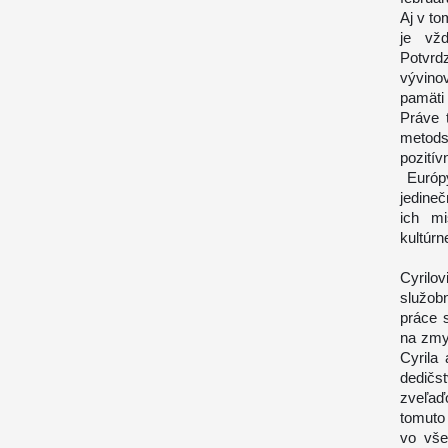
Aj v to
je vžd
Potvrd
vývino
pamäti
Práve 
metods
pozitív
Európy
jedineč
ich mi
kultúrn
Pravd
Cyrilo
služobn
práce 
na zmy
Cyrila
dedičs
zveľaď
tomuto
vo vše