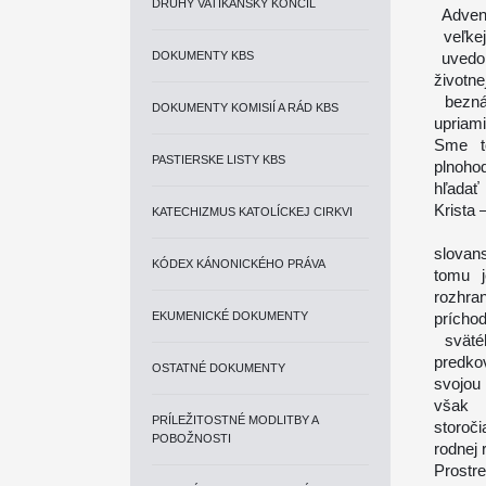
DRUHÝ VATIKÁNSKY KONCIL
Advent
veľke
DOKUMENTY KBS
uvedom
životn
beznád
DOKUMENTY KOMISIÍ A RÁD KBS
upriami
Sme to
PASTIERSKE LISTY KBS
plnoho
hľadať
Krista 
KATECHIZMUS KATOLÍCKEJ CIRKVI
Na te
slovan
KÓDEX KÁNONICKÉHO PRÁVA
tomu 
rozhra
EKUMENICKÉ DOKUMENTY
prícho
sväté
predko
OSTATNÉ DOKUMENTY
svojou
však e
PRÍLEŽITOSTNÉ MODLITBY A
storoči
POBOŽNOSTI
rodnej r
Prostr