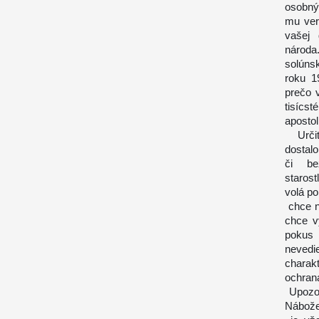
osobný
mu vern
vašej 
národa
solúnsk
roku 1
prečo v
tisícst
apostol
Určite
dostalo
či bez
staros
volá p
chce n
chce v
pokus 
nevedi
charakt
ochran
Upozor
Nábože