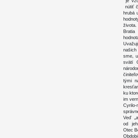
je vžd
nútiť 
hrubá 
hodnot
života
Bratia
hodno
Uvažuj
našich
sme, u
svätí 
národo
činite
tými n
kresťan
ku kto
im vern
Cyrilo-
správne
Veď „a
od jeh
Otec B
Obdobi