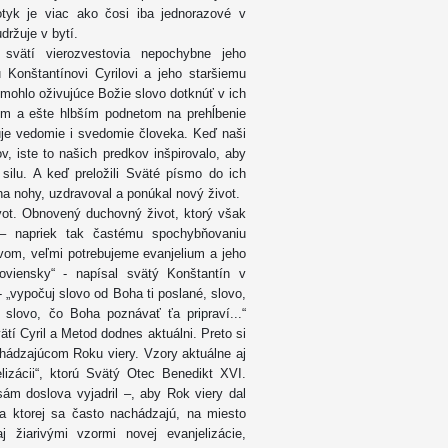
tyk je viac ako čosi iba jednorazové v
udržuje v bytí.
vätí vierozvestovia nepochybne jeho
Konštantínovi Cyrilovi a jeho staršiemu
mohlo oživujúce Božie slovo dotknúť v ich
ím a ešte hlbším podnetom na prehĺbenie
muje vedomie i svedomie človeka. Keď naši
v, iste to našich predkov inšpirovalo, aby
 silu. A keď preložili Sväté písmo do ich
 na nohy, uzdravoval a ponúkal nový život.
vot. Obnovený duchovný život, ktorý však
– napriek tak častému spochybňovaniu
ovom, veľmi potrebujeme evanjelium a jeho
loviensky“ - napísal svätý Konštantín v
- „vypočuj slovo od Boha ti poslané, slovo,
 slovo, čo Boha poznávať ťa pripraví...“
ätí Cyril a Metod dodnes aktuálni. Preto si
chádzajúcom Roku viery. Vzory aktuálne aj
izácii“, ktorú Svätý Otec Benedikt XVI.
sám doslova vyjadril –, aby Rok viery dal
 na ktorej sa často nachádzajú, na miesto
j žiarivými vzormi novej evanjelizácie,