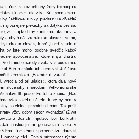
a o ňom aj cez príbehy ženy trpiacej na
edstavujú dve aktivity. Sú podmienkou
uby Ježišovej tuniky, predstavuje dôležitý
ť najrôznejšie prekážky sa dotýka Ježiša,
zuje, že – aj keď my sami sme ako mŕtvi a
ty a chytá nás za ruku so slovami: vstaň,
byť ako to dievča, ktoré „hneď vstalo a
oha by iste mohol osobne svedčiť každý
väčšie spoločenstvá, ktoré majú vlastnú
u. Veď mnohé národy sveta si s posvätnou
dotkol Boh a začalo ich formovať Ježišovo
počuli jeho slová: „Hovorím ti, vstaň!“
 výročia od tej udalosti, ktorá dala nový
tným slovanským národom. Veľkomoravské
ichalovi III. posolstvo tohto znenia: „Náš
áme však takého učiteľa, ktorý by nám v
iny, to vidiac, pripodobnili nám. Tak pošli
 strany vždy dobrý zákon vychádza“ (Život
kovatelia Božích impulzov boli konkrétni
zdali nasledujúcim generáciám vieru v
každému ľudskému spoločenstvu darovať
 konečný cieľ. Trvalá prítomnosť týchto