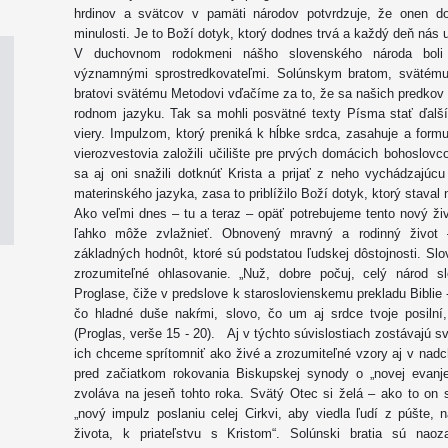
hrdinov a svätcov v pamäti národov potvrdzuje, že onen do
minulosti. Je to Boží dotyk, ktorý dodnes trvá a každý deň nás 
V duchovnom rodokmeni nášho slovenského národa boli s
významnými sprostredkovateľmi. Solúnskym bratom, svätému 
bratovi svätému Metodovi vďačíme za to, že sa našich predkov 
rodnom jazyku. Tak sa mohli posvätné texty Písma stať ďalš
viery. Impulzom, ktorý preniká k hĺbke srdca, zasahuje a for
vierozvestovia založili učilište pre prvých domácich bohoslovco
sa aj oni snažili dotknúť Krista a prijať z neho vychádzajúcu
materinského jazyka, zasa to priblížilo Boží dotyk, ktorý staval
Ako veľmi dnes – tu a teraz – opäť potrebujeme tento nový ži
ľahko môže zvlažnieť. Obnovený mravný a rodinný život 
základných hodnôt, ktoré sú podstatou ľudskej dôstojnosti. Sl
zrozumiteľné ohlasovanie. „Nuž, dobre počuj, celý národ s
Proglase, čiže v predslove k staroslovienskemu prekladu Biblie 
čo hladné duše nakŕmi, slovo, čo um aj srdce tvoje posilní,
(Proglas, verše 15 - 20). Aj v týchto súvislostiach zostávajú sv
ich chceme sprítomniť ako živé a zrozumiteľné vzory aj v nad
pred začiatkom rokovania Biskupskej synody o „novej evanjel
zvoláva na jeseň tohto roka. Svätý Otec si želá – ako to on 
„nový impulz poslaniu celej Cirkvi, aby viedla ľudí z púšte,
života, k priateľstvu s Kristom“. Solúnski bratia sú naoza