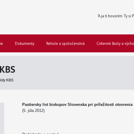
"A ja ti hovorím: Ty si
ie
Dokumenty
Rehole a spoločenstvá
Cirkevné školy a vých
 KBS
listy KBS
Pastiersky list biskupov Slovenska pri príležitosti otvoreni
(5. júla 2012)