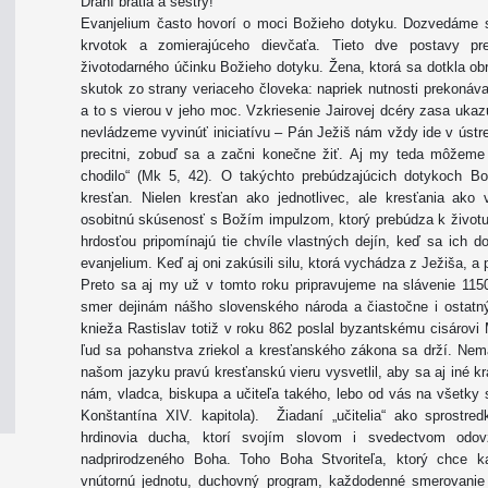
Drahí bratia a sestry!
Evanjelium často hovorí o moci Božieho dotyku. Dozvedáme s
krvotok a zomierajúceho dievčaťa. Tieto dve postavy pr
životodarného účinku Božieho dotyku. Žena, ktorá sa dotkla obr
skutok zo strany veriaceho človeka: napriek nutnosti prekonáva
a to s vierou v jeho moc. Vzkriesenie Jairovej dcéry zasa uka
nevládzeme vyvinúť iniciatívu – Pán Ježiš nám vždy ide v ústre
precitni, zobuď sa a začni konečne žiť. Aj my teda môžeme 
chodilo“ (Mk 5, 42). O takýchto prebúdzajúcich dotykoch B
kresťan. Nielen kresťan ako jednotlivec, ale kresťania ako 
osobitnú skúsenosť s Božím impulzom, ktorý prebúdza k život
hrdosťou pripomínajú tie chvíle vlastných dejín, keď sa ich 
evanjelium. Keď aj oni zakúsili silu, ktorá vychádza z Ježiša, a 
Preto sa aj my už v tomto roku pripravujeme na slávenie 1150.
smer dejinám nášho slovenského národa a čiastočne i osta
knieža Rastislav totiž v roku 862 poslal byzantskému cisárovi M
ľud sa pohanstva zriekol a kresťanského zákona sa drží. Nem
našom jazyku pravú kresťanskú vieru vysvetlil, aby sa aj iné kraj
nám, vladca, biskupa a učiteľa takého, lebo od vás na všetky
Konštantína XIV. kapitola). Žiadaní „učitelia“ ako sprostred
hrdinovia ducha, ktorí svojím slovom i svedectvom odov
nadprirodzeného Boha. Toho Boha Stvoriteľa, ktorý chce 
vnútornú jednotu, duchovný program, každodenné smerovanie i