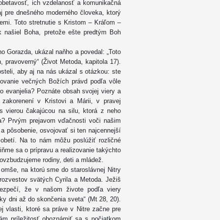
 obetavosť, ich vzdelanosť a komunikačná
aj pre dnešného moderného človeka, ktorý
emi. Toto stretnutie s Kristom – Kráľom –
k našiel Boha, pretože ešte predtým Boh
ho Gorazda, ukázal naňho a povedal: „Toto
 pravoverný“ (Život Metoda, kapitola 17).
teli, aby aj na nás ukázal s otázkou: ste
asovanie večných Božích právd podľa vôle
o evanjelia? Poznáte obsah svojej viery a
zakorenení v Kristovi a Márii, v pravej
 s vierou čakajúcou na silu, ktorá z neho
a? Prvým prejavom vďačnosti voči našim
a pôsobenie, osvojovať si ten najcennejší
obetí. Na to nám môžu poslúžiť rozličné
čiňme sa o prípravu a realizovanie takýchto
povzbudzujeme rodiny, deti a mládež.
omše, na ktorú sme do staroslávnej Nitry
erozvestov svätých Cyrila a Metoda. Ježiš
ezpečí, že v našom živote podľa viery
ky dni až do skončenia sveta“ (Mt 28, 20).
j vlasti, ktoré sa práve v Nitre začne pre
ám príležitosť oboznámiť sa s počiatkom