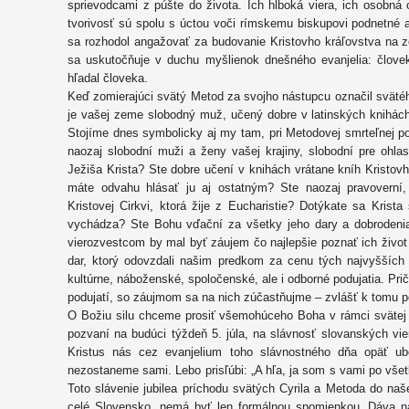
sprievodcami z púšte do života. Ich hlboká viera, ich osobná
tvorivosť sú spolu s úctou voči rímskemu biskupovi podnetné 
sa rozhodol angažovať za budovanie Kristovho kráľovstva na z
sa uskutočňuje v duchu myšlienok dnešného evanjelia: člove
hľadal človeka.
Keď zomierajúci svätý Metod za svojho nástupcu označil sväté
je vašej zeme slobodný muž, učený dobre v latinských knihách,
Stojíme dnes symbolicky aj my tam, pri Metodovej smrteľnej pos
naozaj slobodní muži a ženy vašej krajiny, slobodní pre ohl
Ježiša Krista? Ste dobre učení v knihách vrátane kníh Kristovh
máte odvahu hlásať ju aj ostatným? Ste naozaj pravoverní, 
Kristovej Cirkvi, ktorá žije z Eucharistie? Dotýkate sa Krista
vychádza? Ste Bohu vďační za všetky jeho dary a dobrodeni
vierozvestcom by mal byť záujem čo najlepšie poznať ich život 
dar, ktorý odovzdali našim predkom za cenu tých najvyšších 
kultúrne, náboženské, spoločenské, ale i odborné podujatia. Pri
podujatí, so záujmom sa na nich zúčastňujme – zvlášť k tomu 
O Božiu silu chceme prosiť všemohúceho Boha v rámci svätej 
pozvaní na budúci týždeň 5. júla, na slávnosť slovanských vi
Kristus nás cez evanjelium toho slávnostného dňa opäť ub
nezostaneme sami. Lebo prisľúbi: „A hľa, ja som s vami po všet
Toto slávenie jubilea príchodu svätých Cyrila a Metoda do naše
celé Slovensko, nemá byť len formálnou spomienkou. Dáva n