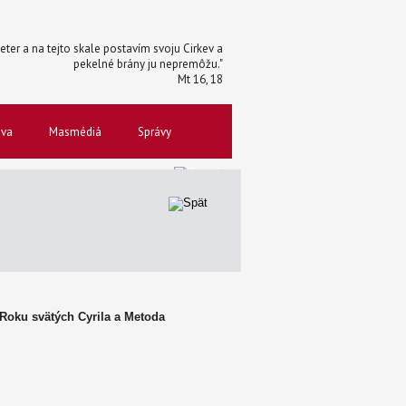
 Peter a na tejto skale postavím svoju Cirkev a
pekelné brány ju nepremôžu."
Mt 16, 18
ova
Masmédiá
Správy
a Roku svätých Cyrila a Metoda