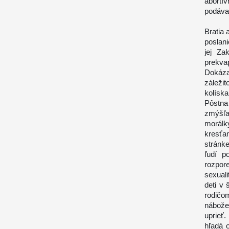
abortív
podávaj
Bratia 
poslani
jej Za
prekva
Dokáza
záleži
kolíska
Pôstna
zmýšľan
morálk
kresťa
stránke
ľudí p
rozpor
sexuali
deti v 
rodičo
nábože
uprieť
hľadá 