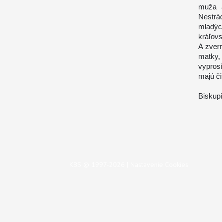
muža a
Nestrá
mladýc
kráľov
A zver
matky,
vyprosí
majú či
Biskup
KBS © 1997-2026 |
Nastavenie Cookies