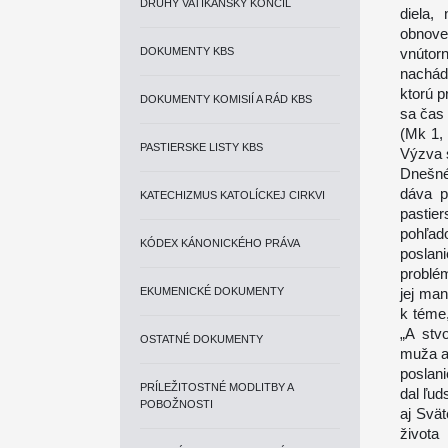
DRUHÝ VATIKÁNSKY KONCIL
diela,
obnove
DOKUMENTY KBS
vnútor
nachád
ktorú p
DOKUMENTY KOMISIÍ A RÁD KBS
sa čas 
(Mk 1, 
PASTIERSKE LISTY KBS
Výzva s
Dnešné
dáva pr
KATECHIZMUS KATOLÍCKEJ CIRKVI
pastie
pohľado
KÓDEX KÁNONICKÉHO PRÁVA
poslan
problé
EKUMENICKÉ DOKUMENTY
jej ma
k téme
„A stv
OSTATNÉ DOKUMENTY
muža a 
poslani
PRÍLEŽITOSTNÉ MODLITBY A
dal ľu
POBOŽNOSTI
aj Svä
života