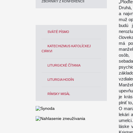
„Ploďte
ZBORNÍKY Z KONFERENCIÍ
Druhá, 
a najv
muž opu
budú 
nerozl
SVÄTÉ PÍSMO
človek
má pod
KATECHIZMUS KATOLÍCKEJ
manžel
CIRKVI
osôb,
sebada
LITURGICKÉ ČÍTANIA
psychi
základ
vzdiale
LITURGIA HODÍN
Manžel
upevňuj
RÍMSKY MISÁL
je krá
plniť 
O manže
lekári 
umelci
láske 
Kristo