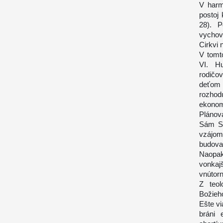
V harm
postoj
28). P
vychov
Cirkvi 
V tomt
VI. H
rodičo
deťom 
rozhod
ekonom
Plánov
Sám St
vzájom
budovan
Naopak
vonkaj
vnútorn
Z teol
Božieh
Ešte vi
bráni 