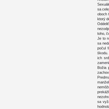
Sexuáln
sa cele
oboch t
ktorý d
Oddel
nezodp
toho, č
Je to n
sa ned
počul 
škodu. 
ich sr
zamenil
Božia 
zachova
Predma
manžel
nemôžu
prekáž
nezohr
sa vyž
hodnot