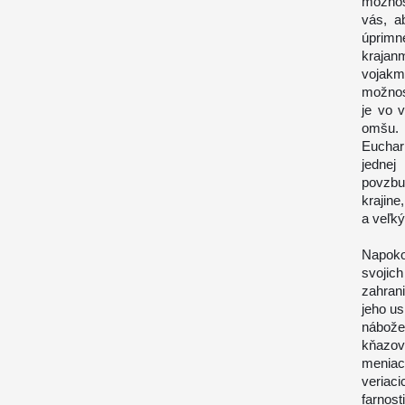
možnos
vás, ab
úprimn
krajan
vojakm
možnos
je vo 
omšu. 
Euchari
jednej
povzbu
krajin
a veľk
Napoko
svojic
zahrani
jeho u
nábože
kňazov,
meniac
veriaci
farnos