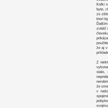
Koľkí n
byte, c
zo zišt
ktorí b
Ďalším
zvlášť 
človek
prikáz
použiti
že aj 
príkla
Z niek
vykona
stalo,
neprid
nerobm
že sme 
v našo
spojen
pobytov
svojm