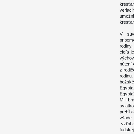
kresťan
veriaci
umožni
kresťa
V súv
pripom
rodiny
cieľa j
výchovy
nútení 
z rodi
rodinu
božské
Egypta
Egypta"
Milí br
sviatk
prehĺb
všade 
vzťaho
ľudskej