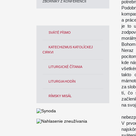
potrebn
ZBORNÍKY Z KONFERENCIÍ
Podobn
kompas,
a prác
je to 
zodpo
SVÄTÉ PÍSMO
moráln
Bohom
KATECHIZMUS KATOLÍCKEJ
Neraz 
CIRKVI
pocito
kde ná
LITURGICKÉ ČÍTANIA
všetké
takto 
márnotr
LITURGIA HODÍN
za slob
tí, čo
RÍMSKY MISÁL
začleni
na svoj
V tom
nebezp
V prvom
najskôr
sväteni