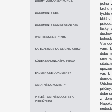
DRUHÝ VATIKÁNSKY KONCIL
jednu 
kruhu 
DOKUMENTY KBS
týchto
bližšíc
prácou
DOKUMENTY KOMISIÍ A RÁD KBS
lásky 
duchov
PASTIERSKE LISTY KBS
bohosl
Vianoc
vám, k
KATECHIZMUS KATOLÍCKEJ CIRKVI
dobu m
sme vá
KÓDEX KÁNONICKÉHO PRÁVA
situác
upozor
EKUMENICKÉ DOKUMENTY
vás k 
domov
Odchod 
OSTATNÉ DOKUMENTY
príčiny
dobe s
PRÍLEŽITOSTNÉ MODLITBY A
z domu
POBOŽNOSTI
Napoko
nedosta