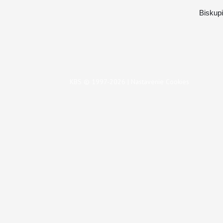
Biskup
KBS © 1997-2026 |
Nastavenie Cookies