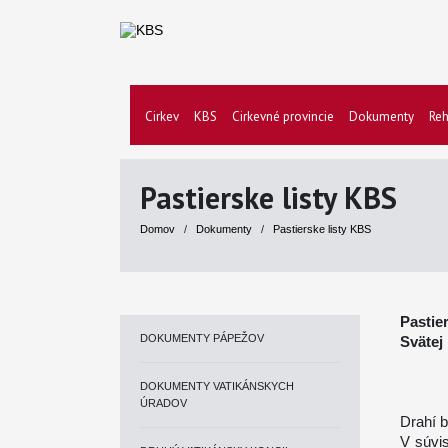
Cirkev
KBS
Cirkevné provincie
Dokumenty
Reh
Pastierske listy KBS
Domov
/
Dokumenty
/
Pastierske listy KBS
Pastie
DOKUMENTY PÁPEŽOV
Svätej
DOKUMENTY VATIKÁNSKYCH
ÚRADOV
Drahí b
V súvi