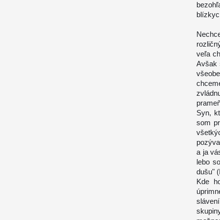
bezohľ
blízky
Nechce
rozlič
veľa c
Avšak s
všeobe
chcem
zvládn
prameň
Syn, k
som pri
všetký
pozýva
a ja v
lebo s
dušu" (
Kde h
úprimn
sláven
skupin