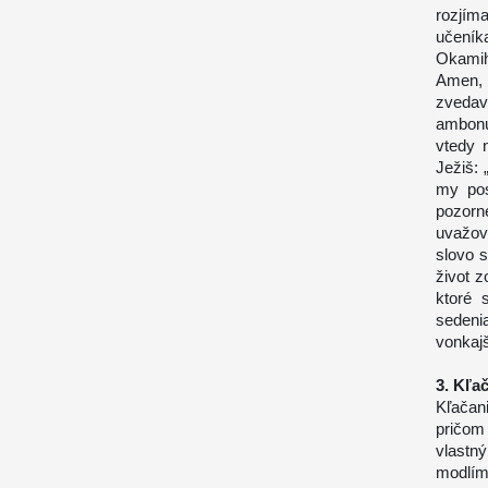
rozjím
učeník
Okamih
Amen, 
zvedav
ambonu
vtedy 
Ježiš: 
my pos
pozorn
uvažov
slovo 
život z
ktoré 
sedeni
vonkaj
3. Kľa
Kľačani
pričom
vlastn
modlím