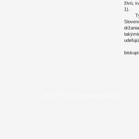
živú, s
1).
Týmto
Sloven
držani
takýmt
udeľuj
biskup
KBS © 1997-2026 |
Nastavenie Cookies