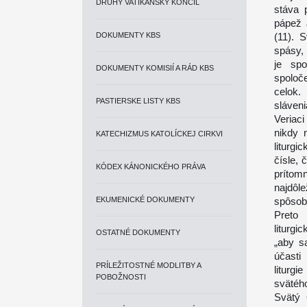
DRUHÝ VATIKÁNSKY KONCIL
stáva 
pápež 
DOKUMENTY KBS
(11). 
spásy, 
je sp
DOKUMENTY KOMISIÍ A RÁD KBS
spoloče
celok.
PASTIERSKE LISTY KBS
sláven
Veriac
nikdy 
KATECHIZMUS KATOLÍCKEJ CIRKVI
liturg
čísle, 
KÓDEX KÁNONICKÉHO PRÁVA
prítom
najdôl
EKUMENICKÉ DOKUMENTY
spôsob
Preto 
liturg
OSTATNÉ DOKUMENTY
„aby sa
účasti
PRÍLEŽITOSTNÉ MODLITBY A
liturg
POBOŽNOSTI
svätého
Svätý 