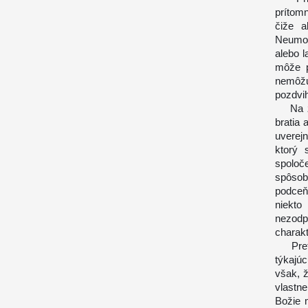
prítomn
čiže a
Neumož
alebo l
môže p
nemôžu
pozdvi
Na záv
bratia 
uverejn
ktorý 
spoloč
spôso
podceňo
niekt
nezod
charakt
Preto 
týkajú
však, 
vlastn
Božie 