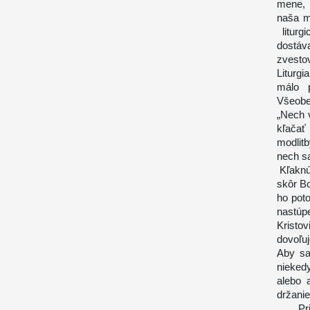
mene, 
naša m
liturg
dostáv
zvesto
Liturg
málo p
Všeobe
„Nech 
kľačať
modlit
nech s
Kľaknúť
skôr Bo
ho poto
nastúp
Kristo
dovoľu
Aby sa
nieked
alebo 
držanie
Priest