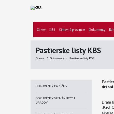
Cirkev
KBS
Cirkevné provincie
Dokumenty
Reh
Pastierske listy KBS
Domov
/
Dokumenty
/
Pastierske listy KBS
Pastie
DOKUMENTY PÁPEŽOV
držaní 
DOKUMENTY VATIKÁNSKYCH
Drahí b
ÚRADOV
„Keď C
svojho 