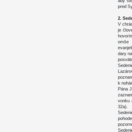
aby st
pred Sy
2. Sed
V chrá
je člo
hovorí
omše v
evanje
dary na
posvät
Sedeni
Lazár
poznam
k nohám
Pána J
zaznam
vonku 
32a).
Sedenie
pohode
pozorn
Sedeni