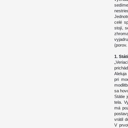
sedíme
nestrie
Jednotn
celé s
stojí, 
zhroma
vyjadr
(porov
1. Stát
„Veria
prichá
Aleluja
pri mo
modlit
sa hovo
Státie 
tela. 
má poz
postav
vrátil
V prvo