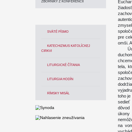
Euchar
ZBORNÍKY Z KONFERENCIÍ
žiados
zachov
autenti
zmysel.
spoloče
SVÄTÉ PÍSMO
pre cel
omši. A
KATECHIZMUS KATOLÍCKEJ
Úctu O
CIRKVI
duchom 
chceme
LITURGICKÉ ČÍTANIA
tela, 
spoloče
zachov
LITURGIA HODÍN
dodrži
vyjadr
RÍMSKY MISÁL
toho je
sedieť
dôvod 
úkony 
nemôžu
na von
vychád