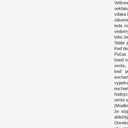
Veľkon
nekľak
vďaka K
sláven
teda no
vedomý
toho Je
Státie
Keď do 
Počas 
hneď n
omše, 
keď p
euchar
vyjadr
euchar
hodných
omše s
(Modlim
že sto
dôležit
človeka