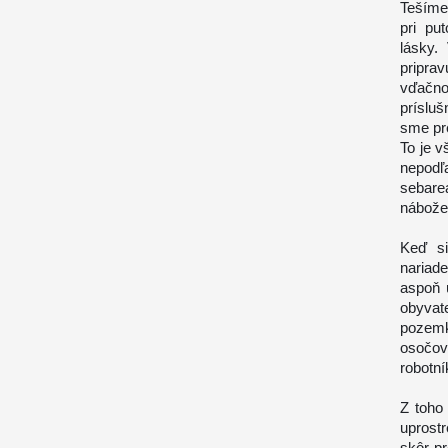
Tešíme 
pri pu
lásky.
pripra
vďačn
prísluš
sme pr
To je 
nepodľa
sebare
nábože
Keď si
nariade
aspoň ú
obyvat
pozemk
osočov
robotní
Z toho
uprostr
skôr p