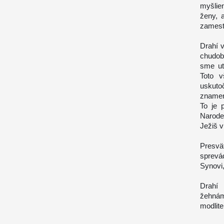
myšlie
ženy, 
zames
Drahí v
chudobn
sme utl
Toto 
uskut
znamení
To je 
Narode
Ježiš v
Presvä
sprevá
Synovi,
Drahí 
žehnám
modlite