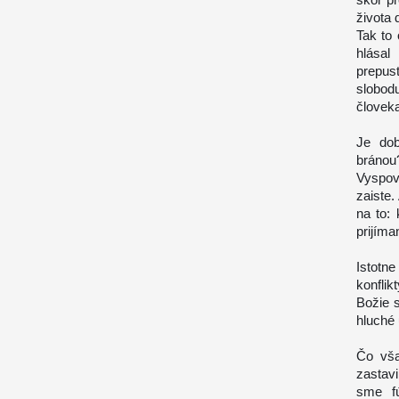
života 
Tak to
hlása
prepus
slobod
človeka
Je dob
bránou
Vyspove
zaiste
na to:
prijíma
Istotne
konfli
Božie s
hluché 
Čo vša
zastav
sme fú