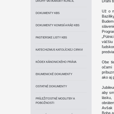
Drahí b
DRUHÝ VATIKÁNSKY KONCIL
Už o n
DOKUMENTY KBS
Bazili
Budeme
DOKUMENTY KOMISIÍ A RÁD KBS
sláve
Progra
„Pútni
PASTIERSKE LISTY KBS
väčšiu
ľudsko
KATECHIZMUS KATOLÍCKEJ CIRKVI
predvi
Obe ti
KÓDEX KÁNONICKÉHO PRÁVA
očami 
príbuz
EKUMENICKÉ DOKUMENTY
ako aj 
OSTATNÉ DOKUMENTY
Jubileu
aby sme
lásku
PRÍLEŽITOSTNÉ MODLITBY A
obráte
POBOŽNOSTI
Avšak s
Boha aj