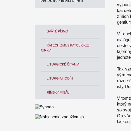
ZBORNÍKY Z KONFERENCIÍ
vyjadr
každéh
z nich 
gentiu
SVÄTÉ PÍSMO
V duc
dialóg
ceste s
KATECHIZMUS KATOLÍCKEJ
CIRKVI
tajomn
jednot
LITURGICKÉ ČÍTANIA
Tak vz
výmena
LITURGIA HODÍN
rôzne ú
istý Du
RÍMSKY MISÁL
V tomto
ktorý n
so svoj
On vše
láskou