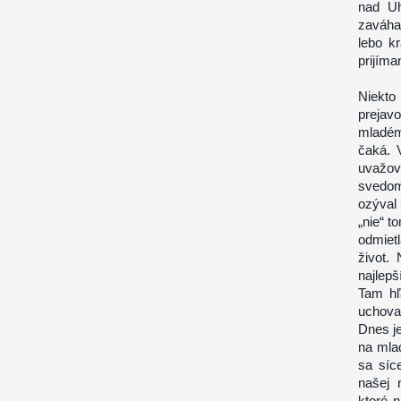
nad Uh
zaváhan
lebo k
prijíma
Niekto
prejav
mladém
čaká. 
uvažov
svedomi
ozýval 
„nie“ t
odmiet
život.
najlep
Tam hľ
uchova
Dnes je
na mla
sa síc
našej 
ktoré n