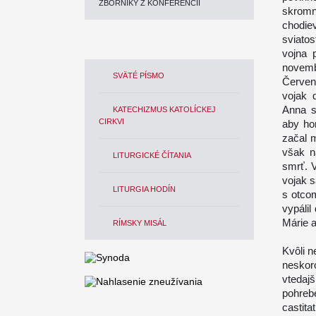
ZBORNÍKY Z KONFERENCIÍ
skromn
chodie
sviato
vojna 
novemb
SVÄTÉ PÍSMO
Červen
vojak 
Anna s
KATECHIZMUS KATOLÍCKEJ
CIRKVI
aby hor
začal 
však na
LITURGICKÉ ČÍTANIA
smrť. 
vojak s
LITURGIA HODÍN
s otco
vypálil
Márie a
RÍMSKY MISÁL
Kvôli 
neskor
vtedaj
pohreb
castita