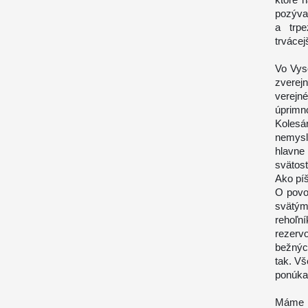
pozývan
a trpe
trvácej
Vo Vys
zverejn
verejn
úprim
Kolesá
nemyslí
hlavne
svätost
Ako píš
O povol
svätý
rehoľn
rezerv
bežnýc
tak. Vš
ponúka
Máme 