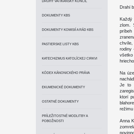
DRUHÝ VATIKÁNSKY KONCIL
Drahí b
DOKUMENTY KBS
Každý
zlom. 
DOKUMENTY KOMISIÍ A RÁD KBS
príbeh
zranen
chvíle
PASTIERSKE LISTY KBS
rodiny 
všetko
KATECHIZMUS KATOLÍCKEJ CIRKVI
hriech
Na úze
KÓDEX KÁNONICKÉHO PRÁVA
nachádz
Je to 
EKUMENICKÉ DOKUMENTY
zaregis
ktorí p
OSTATNÉ DOKUMENTY
blahor
režimu 
PRÍLEŽITOSTNÉ MODLITBY A
Anna Ko
POBOŽNOSTI
zomrel
povinno