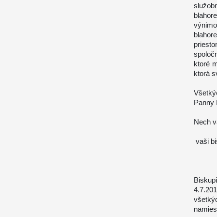
služo
blahor
výnim
blahor
priest
spoloč
ktoré m
ktorá s
Všetký
Panny 
Nech v
vaši b
Biskup
4.7.20
všetký
namiest