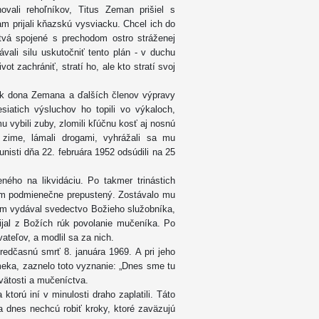
ovali rehoľníkov, Titus Zeman prišiel s
m prijali kňazskú vysviacku. Chcel ich do
vá spojené s prechodom ostro stráženej
vali silu uskutočniť tento plán - v duchu
ot zachrániť, stratí ho, ale kto stratí svoj
šak dona Zemana a ďalších členov výpravy
iatich výsluchov ho topili vo výkaloch,
 vybili zuby, zlomili kľúčnu kosť aj nosnú
v zime, lámali drogami, vyhrážali sa mu
sti dňa 22. februára 1952 odsúdili na 25
ého na likvidáciu. Po takmer trinástich
ím podmienečne prepustený. Zostávalo mu
tom vydával svedectvo Božieho služobníka,
ijal z Božích rúk povolanie mučeníka. Po
ateľov, a modlil sa za nich.
redčasnú smrť 8. januára 1969. A pri jeho
meka, zaznelo toto vyznanie: „Dnes sme tu
svätosti a mučeníctva.
ktorú iní v minulosti draho zaplatili. Táto
a dnes nechcú robiť kroky, ktoré zaväzujú