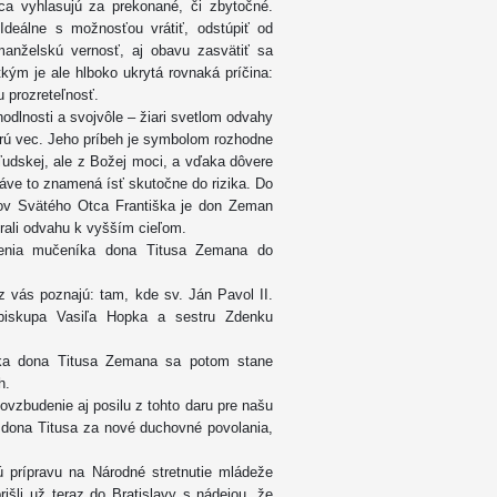
ca vyhlasujú za prekonané, či zbytočné.
deálne s možnosťou vrátiť, odstúpiť od
manželskú vernosť, aj obavu zasvätiť sa
kým je ale hlboko ukrytá rovnaká príčina:
u prozreteľnosť.
dlnosti a svojvôle – žiari svetlom odvahy
brú vec. Jeho príbeh je symbolom rozhodne
ľudskej, ale z Božej moci, a vďaka dôvere
ráve to znamená ísť skutočne do rizika. Do
lov Svätého Otca Františka je don Zeman
brali odvahu k vyšším cieľom.
čenia mučeníka dona Titusa Zemana do
 vás poznajú: tam, kde sv. Ján Pavol II.
o biskupa Vasiľa Hopka a sestru Zdenku
íka dona Titusa Zemana sa potom stane
h.
vzbudenie aj posilu z tohto daru pre našu
r dona Titusa za nové duchovné povolania,
prípravu na Národné stretnutie mládeže
šli už teraz do Bratislavy s nádejou, že