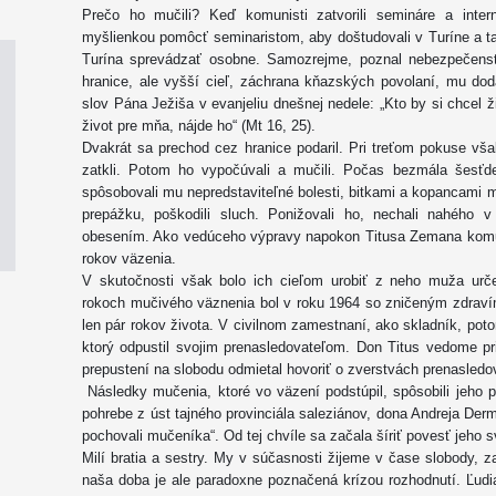
Prečo ho mučili? Keď komunisti zatvorili semináre a intern
myšlienkou pomôcť seminaristom, aby doštudovali v Turíne a ta
Turína sprevádzať osobne. Samozrejme, poznal nebezpečenst
hranice, ale vyšší cieľ, záchrana kňazských povolaní, mu dodá
slov Pána Ježiša v evanjeliu dnešnej nedele: „Kto by si chcel živ
život pre mňa, nájde ho“ (Mt 16, 25).
Dvakrát sa prechod cez hranice podaril. Pri treťom pokuse v
zatkli. Potom ho vypočúvali a mučili. Počas bezmála šesťdes
spôsobovali mu nepredstaviteľné bolesti, bitkami a kopancami mu
prepážku, poškodili sluch. Ponižovali ho, nechali nahého 
obesením. Ako vedúceho výpravy napokon Titusa Zemana komuni
rokov väzenia.
V skutočnosti však bolo ich cieľom urobiť z neho muža určen
rokoch mučivého väznenia bol v roku 1964 so zničeným zdrav
len pár rokov života. V civilnom zamestnaní, ako skladník, po
ktorý odpustil svojim prenasledovateľom. Don Titus vedome pr
prepustení na slobodu odmietal hovoriť o zverstvách prenasledov
Následky mučenia, ktoré vo väzení podstúpil, spôsobili jeho p
pohrebe z úst tajného provinciála saleziánov, dona Andreja Der
pochovali mučeníka“. Od tej chvíle sa začala šíriť povesť jeho 
Milí bratia a sestry. My v súčasnosti žijeme v čase slobody, za 
naša doba je ale paradoxne poznačená krízou rozhodnutí. Ľudi