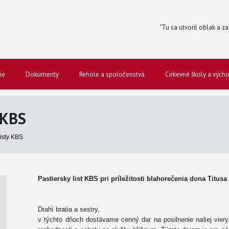
"Tu sa utvoril oblak a za
ie
Dokumenty
Rehole a spoločenstvá
Cirkevné školy a vých
 KBS
listy KBS
Pastiersky list KBS pri príležitosti blahorečenia dona Titus
Drahí bratia a sestry,
v týchto dňoch dostávame cenný dar na posilnenie našej viery