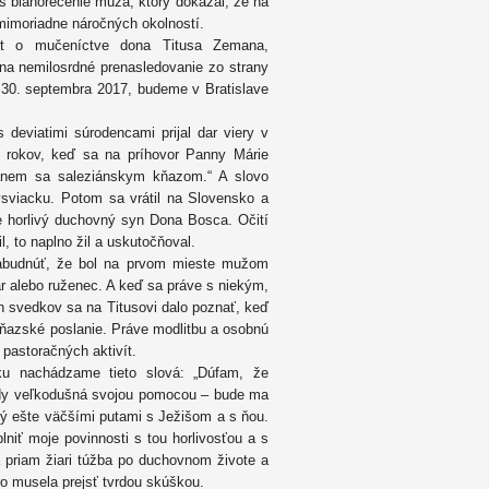
s blahorečenie muža, ktorý dokázal, že na
mimoriadne náročných okolností.
rét o mučeníctve dona Titusa Zemana,
 na nemilosrdné prenasledovanie zo strany
u 30. septembra 2017, budeme v Bratislave
 deviatimi súrodencami prijal dar viery v
ť rokov, keď sa na príhovor Panny Márie
tanem sa saleziánskym kňazom.“ A slovo
vysviacku. Potom sa vrátil na Slovensko a
e horlivý duchovný syn Dona Bosca. Očití
, to naplno žil a uskutočňoval.
abudnúť, že bol na prvom mieste mužom
ár alebo ruženec. A keď sa práve s niekým,
ch svedkov sa na Titusovi dalo poznať, keď
kňazské poslanie. Práve modlitbu a osobnú
h pastoračných aktivít.
ku nachádzame tieto slová: „Dúfam, že
ždy veľkodušná svojou pomocou – bude ma
ný ešte väčšími putami s Ježišom a s ňou.
ť moje povinnosti s tou horlivosťou a s
 priam žiari túžba po duchovnom živote a
ro musela prejsť tvrdou skúškou.