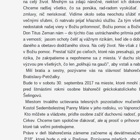
na celý život. Mnohým sa zdajú náročné, niektorí ich dokon
Chceme radšej všetko, čo sa ponúka, rad-radom vyskúšať. I
zmluvy, nič neriskovať. Vidíme okolo seba neochotu sľúbiť 
večnými sľubmi, či natrvalo prijať kňazskú službu. Za tým všet
nedostatok našej viery v Božiu prítomnosť, Božiu pomoc a Boži
Don Titus Zeman nám – do týchto čias ustráchaného prítmia poho
a vernosti; jasom ochoty čeliť aj vážnym rizikám, keď ide o do
daného a obetavo dodržaného slova. Na celý život. Nie však z 
v Božiu pomoc. Prestať túžiť po cieľoch, ktoré nás presahujú, p
rizika, že zakrpatieme a nepohneme sa z miesta. V duchu s
výzvou pre všetkých, čo len „polihujú na gauči", aby vstali a na
Milí bratia a sestry, pozývame vás na slávnosť blahore
Bratislavy-Petržalky.
Bude to v sobotu 30. septembra 2017 na mieste, ktoré mnohí z
pred štrnástimi rokmi osobne blahorečil gréckokatolíckeh
Šelingovú.
Miestom trvalého uctievania telesných pozostatkov mučen
Kostol Sedembolestnej Panny Márie v jeho rodisku, vo Vajnoroc
Kto môžete a vládzete, príďte osobne zažiť duchovnú radosť, po
Cirkev. Chceme tam spoločne ďakovať, ale aj prosiť o príhovo
ktoré tak veľmi potrebujeme.
Práve v deň blahorečenia zámerne začneme aj deväťmesačnú 
„P18“, ktoré bude o rok v Prešove. Pozývame mladých, aby pri