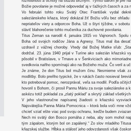
rozhodnosti a ochoty na službu blížnym. Týmto darom je pre ná
Božie povolanie je možné odpovedať aj v ťažkých časoch a za 
Vo februári tohto roku Svätý Otec František vydal dek
saleziánskeho kňaza, ktorý dokázal žiť Božiu vôľu bez ohľadu
nepriateľov viery a odporcov Boha. Už o štyri týždne, v sobot
sláviť blahorečenie tohto mučeníka za duchovné povolania.
Titus Zeman sa narodil 4. januára 1915 vo Vajnoroch. Spolu s
Boha od svojich rodičov Jána a Agnesy. Titus mal iba desa
uzdravil z vážnej choroby. Vtedy dal Božej Matke sľub: „S
dodržal. 23. júna 1940 prijal v Turíne ako salezián kňazskú 
pôsobil v Bratislave, v Trnave a v Šenkviciach ako mimoriadn
svedkovia naňho spomínajú ako na Božieho muža: Čo veril a učil
Je známe, že don Titus bol mužom činu. Nesmieme však z
modlitby. Bolo preňho typické, že v rukách často nosieval brevi
kto potreboval pomoc, nerozprával, veľa sa modlil. Podľa očitý
hovoril s Bohom, či prosil Pannu Máriu za svoje saleziánske a 
askézu totiž pokladal za „zlatý poklad“ a skrytý základ všetkýc
V jeho vlastnoručne napísanej žiadosti o kňazskú vysviac
Najsvätejšia Panna Mária Pomocnica – ktorá bola voči mne v
chcieť vziať ešte viac pod svoju ochranu, keďže budem zviaza
Nech mi svätý don Bosco pomáha z neba, aby som mohol naplni
tým zápalom, ktorým bol on zapálený.“ Zo slov mladého Titusa
kňazskej službe. Hĺbka a stálosť jeho odovzdanosti však čosko