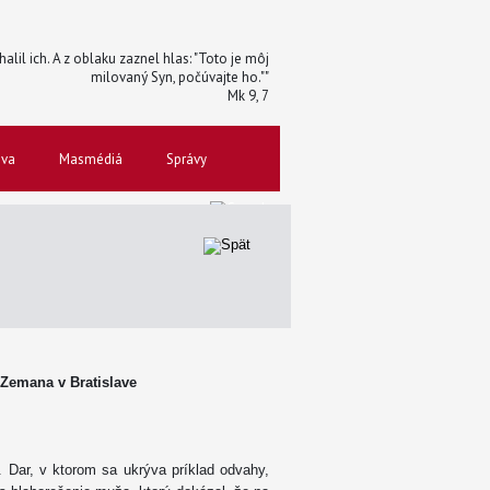
halil ich. A z oblaku zaznel hlas: "Toto je môj
milovaný Syn, počúvajte ho.""
Mk 9, 7
ova
Masmédiá
Správy
a Zemana v Bratislave
. Dar, v ktorom sa ukrýva príklad odvahy,