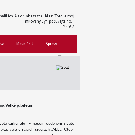
halil ich. A z oblaku zaznel hlas: "Toto je môj
milovaný Syn, počúvajte ho.""
Mk 9, 7
ova
Masmédiá
Správy
y na Veľké jubileum
vote Cirkvi ale i v našom osobnom živote
 roku, volá v našich srdciach „Abba, Otče"