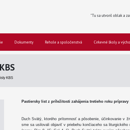
"Tu sa utvoril oblak a za
ie
Dokumenty
Rehole a spoločenstvá
Cirkevné školy a vých
 KBS
listy KBS
Pastiersky list z príležitosti zahájenia tretieho roku príprav
Duch Svätý, ktorého prítomnosť a pôsobenie, účinkovanie v ži
sme sa usilovali objaviť v priebehu končiaceho sa liturgického