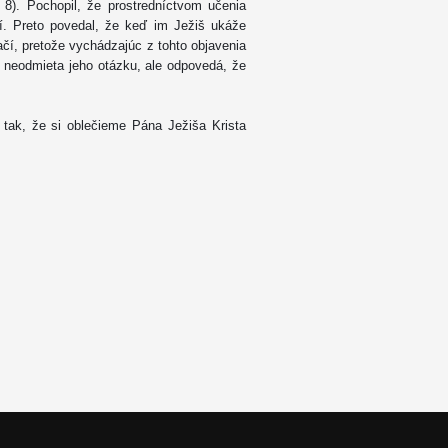
 8). Pochopil, že prostredníctvom učenia
í. Preto povedal, že keď im Ježiš ukáže
ačí, pretože vychádzajúc z tohto objavenia
š neodmieta jeho otázku, ale odpovedá, že
ak, že si oblečieme Pána Ježiša Krista