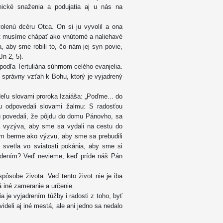
ické snaženia a podujatia aj u nás na
lenú dcéru Otca. On si ju vyvolil a ona
ot musíme chápať ako vnútorné a naliehavé
 aby sme robili to, čo nám jej syn povie,
Jn 2, 5).
podľa Tertuliána súhrnom celého evanjelia.
správny vzťah k Bohu, ktorý je vyjadrený
eľu slovami proroka Izaiáša: „Poďme... do
 odpovedali slovami žalmu: S radosťou
 povedali, že pôjdu do domu Pánovho, sa
 vyzýva, aby sme sa vydali na cestu do
eum berme ako výzvu, aby sme sa prebudili
 svetla vo sviatosti pokánia, aby sme si
o bdením? Veď nevieme, keď príde náš Pán
ôsobe života. Veď tento život nie je iba
á iné zameranie a určenie.
 je vyjadrením túžby i radosti z toho, byť
eli aj iné mestá, ale ani jedno sa nedalo