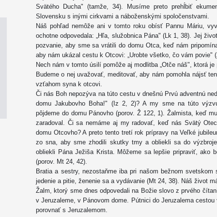
Svätého Ducha" (tamže, 34). Musíme preto prehĺbiť ekumen
Slovensku s inými cirkvami a náboženskými spoločenstvami.
Náš pohľad nemôže ani v tomto roku obísť Pannu Máriu, vyvo
ochotne odpovedala: „Hľa, služobnica Pána" (Lk 1, 38). Jej živ
pozvanie, aby sme sa vrátili do domu Otca, keď nám pripomína,
aby nám ukázal cestu k Otcovi: „Urobte všetko, čo vám povie" (
Nech nám v tomto úsilí pomôže aj modlitba „Otče náš", ktorá je 
Budeme o nej uvažovať, meditovať, aby nám pomohla nájsť ten 
vzťahom syna k otcovi.
Či nás Boh nepozýva na túto cestu v dnešnú Prvú adventnú ned
domu Jakubovho Boha!" (Iz 2, 2)? A my sme na túto výzvu
pôjdeme do domu Pánovho (porov. Ž 122, 1). Žalmista, keď mu
zaradoval. Či sa nemáme aj my radovať, keď nás Svätý Otec
domu Otcovho? A preto tento tretí rok prípravy na Veľké jubil
zo sna, aby sme zhodili skutky tmy a obliekli sa do výzbroje
obliekli Pána Ježiša Krista. Môžeme sa lepšie pripraviť, ak
(porov. Mt 24, 42).
Bratia a sestry, nezostaňme iba pri našom bežnom svetskom sp
jedenie a pitie, ženenie sa a vydávanie (Mt 24, 38). Náš život m
Žalm, ktorý sme dnes odpovedali na Božie slovo z prvého čítania
v Jeruzaleme, v Pánovom dome. Pútnici do Jeruzalema cestou vid
porovnať s Jeruzalemom.