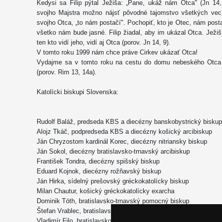
Kedysi sa Filip pýtal Ježiša: „Pane, ukáž nám Otca" (Jn 14,
svojho Majstra možno nájsť pôvodné tajomstvo všetkých vec
svojho Otca, „to nám postačí". Pochopiť, kto je Otec, nám post
všetko nám bude jasné. Filip žiadal, aby im ukázal Otca. Ježi
ten kto vidí jeho, vidí aj Otca (porov. Jn 14, 9).
V tomto roku 1999 nám chce práve Cirkev ukázať Otca!
Vydajme sa v tomto roku na cestu do domu nebeského Otca t
(porov. Rim 13, 14a).
Katolícki biskupi Slovenska:
Rudolf Baláž, predseda KBS a diecézny banskobystrický biskup
Alojz Tkáč, podpredseda KBS a diecézny košický arcibiskup
Ján Chryzostom kardinál Korec, diecézny nitriansky biskup
Ján Sokol, diecézny bratislavsko-trnavský arcibiskup
František Tondra, diecézny spišský biskup
Eduard Kojnok, diecézny rožňavský biskup
Ján Hirka, sídelný prešovský gréckokatolícky biskup
Milan Chautur, košický gréckokatolícky exarcha
Dominik Tóth, bratislavsko-trnavský pomocný biskup
Štefan Vrablec, bratislavsko-trnavský pomocný biskup
Vladimír Filo, bratislavsko-trnavský pomocný biskup