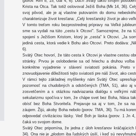
(porov. Rim 8, 15; Gal 4, 6). Duch Svätý takto svojim pôsobe
Krista na Otca. Tak totiž oslovoval Ježiš Boha (Mk 14, 36). Ce
svoj pôvod, ale je aj vlastne putovaním do domu nebeského
charakterizuje život kresťana: „Celý kresťanský život je ako ve
V tomto treťom roku bezprostrednej prípravy na Veľké jubile
sme sa vydali na túto „cestu k Otcovi". Samozrejme, že na 
spojení s Ježišom Kristom, ktorý je „cesta" k Otcovi. „Ja som
jediná cesta, ktorá vedie k Bohu ako Otcovi. Preto dodáva: „Ni
6).
Svätý Otec hovorí, že táto cesta k Otcovi je vlastne cestou ob
stránky. Prvou je oslobodenie sa od hriechu a druhou voľba
konkrétne vyjadrenie v slávení sviatosti pokánia. Preto 
znovuobjavenie dôležitosti tejto sviatosti pre náš život, ako ce
V rámci tejto základnej myšlienky nám Svätý Otec upresňuj
pozornosť na chudobných a odstrčených (TMA, 51), ako aj v
zosvetčením a s otázkou nadviazania dialógu s veľkými ná
sekularizmu spočíva v tom, že chápe svet bez Boha, hlása tak
obísť bez Boha Stvoriteľa. Prejavuje sa aj v tom, že sa n
záujem. Žijú, akoby Boha nebolo (porov. TMA, 36). Tu má korene
odpovedať civilizáciou lásky. Veď Boh je láska (porov. 1 Jn 4,
čaká vo svojom dome.
Svätý Otec pripomína, že jedna z úloh kresťanov kráčajúcich 
34). Ona nie je „plodom iba ľudských úsilí, i keď sú nevyhnu