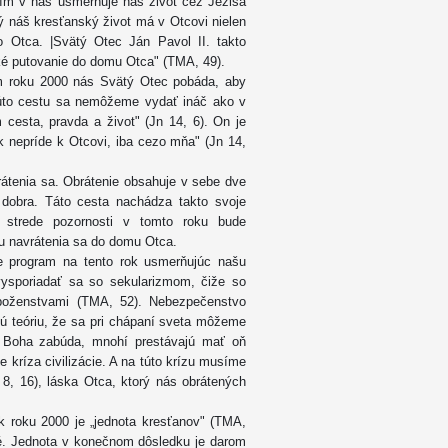
ním v nás usmerňuje náš život cez Ježiša
lý náš kresťanský život má v Otcovi nielen
 Otca. |Svätý Otec Ján Pavol II. takto
ľké putovanie do domu Otca" (TMA, 49).
um roku 2000 nás Svätý Otec pobáda, aby
túto cestu sa nemôžeme vydať ináč ako v
 cesta, pravda a život" (Jn 14, 6). On je
k nepríde k Otcovi, iba cezo mňa" (Jn 14,
rátenia sa. Obrátenie obsahuje v sebe dve
 dobra. Táto cesta nachádza takto svoje
v strede pozornosti v tomto roku bude
stu navrátenia sa do domu Otca.
e program na tento rok usmerňujúc našu
ysporiadať sa so sekularizmom, čiže so
boženstvami (TMA, 52). Nebezpečenstvo
ú teóriu, že sa pri chápaní sveta môžeme
a Boha zabúda, mnohí prestávajú mať oň
 kríza civilizácie. A na túto krízu musíme
 8, 16), láska Otca, ktorý nás obrátených
k roku 2000 je „jednota kresťanov" (TMA,
tné. Jednota v konečnom dôsledku je darom