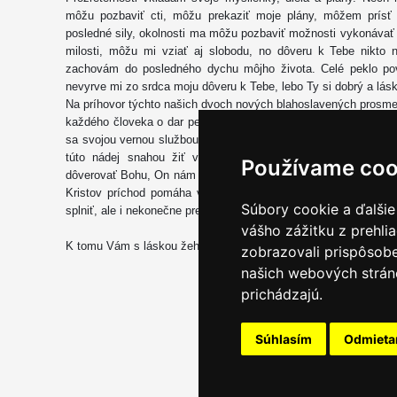
môžu pozbaviť cti, môžu prekaziť moje plány, môžem prísť
posledné sily, okolnosti ma môžu pozbaviť možnosti vykonávať
milosti, môžu mi vziať aj slobodu, no dôveru k Tebe nikto 
zachovám do posledného dychu môjho života. Celé peklo povs
nevyrve mi zo srdca moju dôveru k Tebe, lebo Ty si dobrý a lásk
Na príhovor týchto našich dvoch nových blahoslavených prosm
každého človeka o dar pevnej nádeje v neho. Nech nám je vzo
sa svojou vernou službou Spasiteľovi pričinila o začiatok nový
túto nádej snahou žiť v každých podmienkach podľa Ducha
Používame coo
dôverovať Bohu, On nám dá dar pokoja a požehnanie našej prác
Kristov príchod pomáha v zodpovednom konaní dobra, aby nás
Súbory cookie a ďalšie
splniť, ale i nekonečne prevýšiť všetky naše nádeje.
vášho zážitku z prehli
K tomu Vám s láskou žehnajú a požehnaný Advent prajú Vaši bi
zobrazovali prispôsobe
našich webových stráno
prichádzajú.
Súhlasím
Odmiet
Email servis
|
Kon