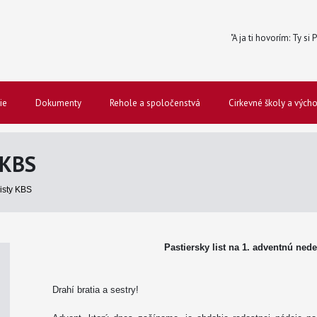
"A ja ti hovorím: Ty si
ie
Dokumenty
Rehole a spoločenstvá
Cirkevné školy a vých
 KBS
listy KBS
Pastiersky list na 1. adventnú nede
Drahí bratia a sestry!