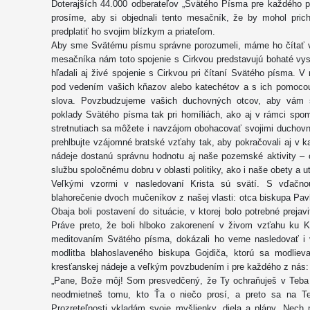
Doterajších 44.000 odberateľov „Svätého Písma pre každého p
prosíme, aby si objednali tento mesačník, že by mohol pric
predplatiť ho svojim blízkym a priateľom.
Aby sme Svätému písmu správne porozumeli, máme ho čítať v
mesačníka nám toto spojenie s Cirkvou predstavujú bohaté vys
hľadali aj živé spojenie s Cirkvou pri čítaní Svätého písma. V
pod vedením vašich kňazov alebo katechétov a s ich pomoco
slova. Povzbudzujeme vašich duchovných otcov, aby vám s 
poklady Svätého písma tak pri homíliách, ako aj v rámci spome
stretnutiach sa môžete i navzájom obohacovať svojimi duchov
prehlbujte vzájomné bratské vzťahy tak, aby pokračovali aj v 
nádeje dostanú správnu hodnotu aj naše pozemské aktivity – 
službu spoločnému dobru v oblasti politiky, ako i naše obety a ut
Veľkými vzormi v nasledovaní Krista sú svätí. S vďačno
blahorečenie dvoch mučeníkov z našej vlasti: otca biskupa Pa
Obaja boli postavení do situácie, v ktorej bolo potrebné prej
Práve preto, že boli hlboko zakorenení v živom vzťahu ku K
meditovaním Svätého písma, dokázali ho verne nasledovať i
modlitba blahoslaveného biskupa Gojdiča, ktorú sa modliev
kresťanskej nádeje a veľkým povzbudením i pre každého z nás:
„Pane, Bože môj! Som presvedčený, že Ty ochraňuješ v Teba d
neodmietneš tomu, kto Ťa o niečo prosí, a preto sa na Te
Prozreteľnosti vkladám svoje myšlienky, diela a plány. Nech