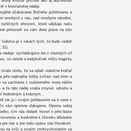
 druhý Kristov príchod ako aj duchovnou
iť v kresťanskej nádeji.
veryplné očakávanie Božieho požehnania a
otmi mnohých z nás, nad mnohými národmi,
ozličných ohrození, ktoré udúšajú našu
bné prihovoriť sa vám dnes práve na túto
 ľudstva je v rukách tých, čo budú vedieť
 31).
 nádeje, vychádzajúce len z vlastných síl
moc, sú neisté a kedykoľvek môžu tragicky
rvalú istotu, že sa oplatí statočne kráčať
jeho najkrajšie túžby zvíťazí nad zlom a
vci sa zachránia z rozbúreného mora nášho
– a že táto nádej vnáša zmysel, odvahu a
bí hodnotným a krásnym...
ili ste ju i svojím prihlásením sa k viere v
 za čo vám úprimne ďakujeme. Oporou našej
šetko, čím nás obdaril, hovorí o jeho láske
 stvoreniu a konkrétne k človeku dôsledne
a pre nás a pre našu spásu stal človekom.
tou na kríži a svojím zmŕtvychvstaním sa