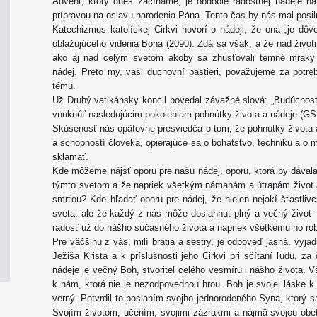
Advent, ktorý dnes začíname, je obdobie radostnej nádeje na
prípravou na oslavu narodenia Pána. Tento čas by nás mal posiln
Katechizmus katolíckej Cirkvi hovorí o nádeji, že ona „je dô
oblažujúceho videnia Boha (2090). Zdá sa však, a že nad živ
ako aj nad celým svetom akoby sa zhusťovali temné mraky r
nádej. Preto my, vaši duchovní pastieri, považujeme za potre
tému.
Už Druhý vatikánsky koncil povedal závažné slová: „Budúcnosť
vnuknúť nasledujúcim pokoleniam pohnútky života a nádeje (GS,
Skúsenosť nás opätovne presviedča o tom, že pohnútky života a
a schopností človeka, opierajúce sa o bohatstvo, techniku a o 
sklamať.
Kde môžeme nájsť oporu pre našu nádej, oporu, ktorá by dávala t
týmto svetom a že napriek všetkým námahám a útrapám život a 
smrťou? Kde hľadať oporu pre nádej, že nielen nejakí šťastli
sveta, ale že každý z nás môže dosiahnuť plný a večný život 
radosť už do nášho súčasného života a napriek všetkému ho ro
Pre väčšinu z vás, milí bratia a sestry, je odpoveď jasná, vyjadr
Ježiša Krista a k príslušnosti jeho Cirkvi pri sčítaní ľudu,
nádeje je večný Boh, stvoriteľ celého vesmíru i nášho života. V
k nám, ktorá nie je nezodpovednou hrou. Boh je svojej láske k
verný. Potvrdil to poslaním svojho jednorodeného Syna, ktorý s
Svojím životom, učením, svojimi zázrakmi a najmä svojou obe