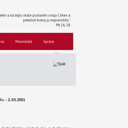
 Peter a na tejto skale postavím svoju Cirkev a
pekelné brány ju nepremôžu."
Mt 16, 18
ova
Masmédiá
Správy
ľu – 2.XII.2001