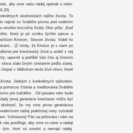
nás, aby sme našu nádej opierali o neho:
16,33)
nkrétnych okolnostiach nášho života. To
a to najmä zo Svätého písma pod vedením
ku nového tisícročia Svätý Otec píše: „Keď
o, ktorý je pri vzniku týchto spisov a
Ježišom Kristom, Slovom života. Videli ho
ukami... (Z istoty, že Kristus je s nami po
šenie pre kresťanský život a urobiť z nej
stry, upevniť a prehĺbiť túto črtu aj šírením
 slova stalo živým stretaním podľa starej,
e čerpať v biblickom texte živé slovo, ktoré
 života. Jedným z konkrétnych spôsobov,
ta pomocou čítania a meditovania Svätého
Písmo pre každého . Od januára nám bude
íklady prvej generácie kresťanov môžu byť
 okolnosť, že my sme prvou generáciou
vedectvom našej praktickej viery vytvárali
iami. Vzkriesený Pán sa prihovára i nám na
k nás posilňuje, aby sme vo viere a nádeji
vo tým, ktorí sú smutní a nemajú nádej.