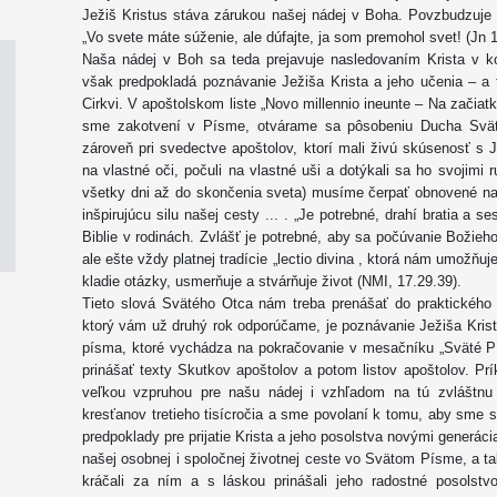
Ježiš Kristus stáva zárukou našej nádej v Boha. Povzbudzuje 
„Vo svete máte súženie, ale dúfajte, ja som premohol svet! (Jn 
Naša nádej v Boh sa teda prejavuje nasledovaním Krista v ko
však predpokladá poznávanie Ježiša Krista a jeho učenia – 
Cirkvi. V apoštolskom liste „Novo millennio ineunte – Na začiat
sme zakotvení v Písme, otvárame sa pôsobeniu Ducha Svätéh
zároveň pri svedectve apoštolov, ktorí mali živú skúsenosť s 
na vlastné oči, počuli na vlastné uši a dotýkali sa ho svojimi r
všetky dni až do skončenia sveta) musíme čerpať obnovené nad
inšpirujúcu silu našej cesty ... . „Je potrebné, drahí bratia a se
Biblie v rodinách. Zvlášť je potrebné, aby sa počúvanie Božieho
ale ešte vždy platnej tradície „lectio divina , ktorá nám umožňuj
kladie otázky, usmerňuje a stvárňuje život (NMI, 17.29.39).
Tieto slová Svätého Otca nám treba prenášať do praktického
ktorý vám už druhý rok odporúčame, je poznávanie Ježiša Kris
písma, ktoré vychádza na pokračovanie v mesačníku „Sväté 
prinášať texty Skutkov apoštolov a potom listov apoštolov. Pr
veľkou vzpruhou pre našu nádej i vzhľadom na tú zvláštnu
kresťanov tretieho tisícročia a sme povolaní k tomu, aby sme s
predpoklady pre prijatie Krista a jeho posolstva novými generác
našej osobnej i spoločnej životnej ceste vo Svätom Písme, a ta
kráčali za ním a s láskou prinášali jeho radostné posolst