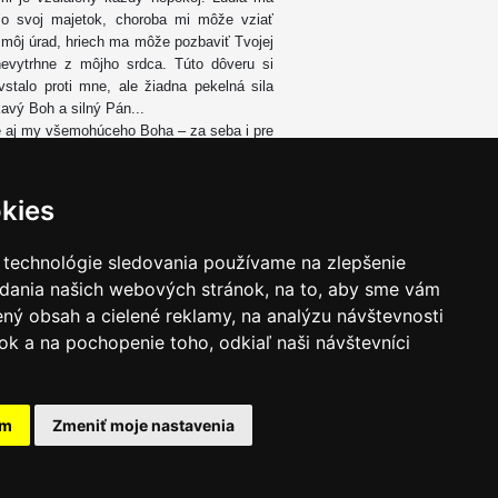
 o svoj majetok, choroba mi môže vziať
 môj úrad, hriech ma môže pozbaviť Tvojej
nevytrhne z môjho srdca. Túto dôveru si
talo proti mne, ale žiadna pekelná sila
avý Boh a silný Pán...
e aj my všemohúceho Boha – za seba i pre
rom a pomocou zvlášť Panna Mária, ktorá
ch dejín ľudstva. S jej pomocou dokazujme
 Kristovho evanjelia. Ak budeme takto
kies
i. Nech nám pevná nádej na druhý, slávny
 našiel pripravených a tak mohol nielen
 technológie sledovania používame na zlepšenie
adania našich webových stránok, na to, aby sme vám
skupi
ný obsah a cielené reklamy, na analýzu návštevnosti
k a na pochopenie toho, odkiaľ naši návštevníci
am
Zmeniť moje nastavenia
takt
|
Ochrana osobných udajov
|
Hľadať