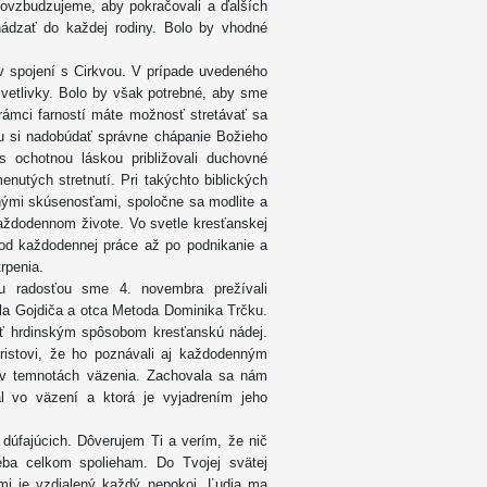
ovzbudzujeme, aby pokračovali a ďalších
hádzať do každej rodiny. Bolo by vhodné
 spojení s Cirkvou. V prípade uvedeného
vetlivky. Bolo by však potrebné, aby sme
 rámci farností máte možnosť stretávať sa
u si nadobúdať správne chápanie Božieho
ochotnou láskou približovali duchovné
nutých stretnutí. Pri takýchto biblických
nými skúsenosťami, spoločne sa modlite a
každodennom živote. Vo svetle kresťanskej
od každodennej práce až po podnikanie a
rpenia.
u radosťou sme 4. novembra prežívali
vla Gojdiča a otca Metoda Dominika Trčku.
aviť hrdinským spôsobom kresťanskú nádej.
ristovi, že ho poznávali aj každodenným
 v temnotách väzenia. Zachovala sa nám
al vo väzení a ktorá je vyjadrením jeho
úfajúcich. Dôverujem Ti a verím, že nič
ba celkom spolieham. Do Tvojej svätej
 mi je vzdialený každý nepokoj. Ľudia ma