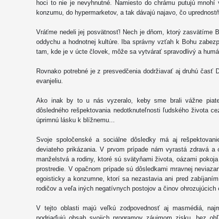
hoci to nie je nevyhnutné. Namiesto do chrámu putujú mnohí 
konzumu, do hypermarketov, a tak dávajú najavo, čo uprednostň
Vráťme nedeli jej posvätnosť! Nech je dňom, ktorý zasvätíme 
oddychu a hodnotnej kultúre. Iba správny vzťah k Bohu zabezp
tam, kde je v úcte človek, môže sa vytvárať spravodlivý a hum
Rovnako potrebné je z presvedčenia dodržiavať aj druhú časť D
evanjeliu.
Ako inak by to u nás vyzeralo, keby sme brali vážne piat
dôsledného rešpektovania nedotknuteľnosti ľudského života ce
úprimnú lásku k blížnemu...
Svoje spoločenské a sociálne dôsledky má aj rešpektovani
deviateho prikázania. V prvom prípade nám vyrastá zdravá a 
manželstvá a rodiny, ktoré sú svätyňami života, oázami pokoja 
prostredie. V opačnom prípade sú dôsledkami mravnej neviazanos
egoisticky a konzumne, ktorí sa nezastavia ani pred zabíjaním
rodičov a veľa iných negatívnych postojov a činov ohrozujúcich 
V tejto oblasti majú veľkú zodpovednosť aj masmédiá, najm
podriaďujú obsah svojich programov záujmom zisku, bez ohľ