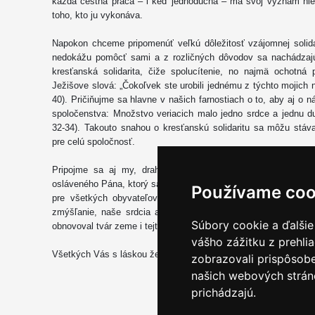
každá čestná práca – i keď jednoduchá – má svoj význam niel
toho, kto ju vykonáva.
Napokon chceme pripomenúť veľkú dôležitosť vzájomnej solidar
nedokážu pomôcť sami a z rozličných dôvodov sa nachádzajú
kresťanská solidarita, čiže spolucítenie, no najmä ochotná
Ježišove slová: „Čokoľvek ste urobili jednému z týchto mojich n
40). Pričiňujme sa hlavne v našich farnostiach o to, aby aj o n
spoločenstva: Množstvo veriacich malo jedno srdce a jednu d
32-34). Takouto snahou o kresťanskú solidaritu sa môžu stáva
pre celú spoločnosť.
Pripojme sa aj my, drahí bratia a sestry, zvlášť v týchto
osláveného Pána, ktorý sa prihovára za svojich veriacich u Otca
Používame coo
pre všetkých obyvateľov Slovenska. Prosme o dar Ducha S
zmýšľanie, naše srdcia a aby cez nás a naše činy, cez naš
Súbory cookie a ďalšie
obnovoval tvár zeme i tejto krajiny pod Tatrami, ktorá je našou 
vášho zážitku z prehli
Všetkých Vás s láskou žehnajú Vaši biskupi
zobrazovali prispôsobe
našich webových stráno
prichádzajú.