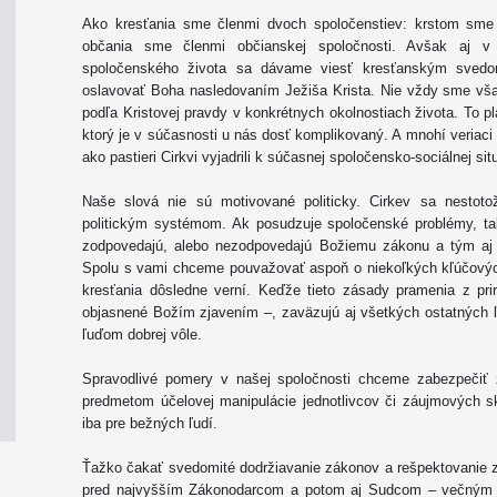
Ako kresťania sme členmi dvoch spoločenstiev: krstom sme 
občania sme členmi občianskej spoločnosti. Avšak aj v 
spoločenského života sa dávame viesť kresťanským sved
oslavovať Boha nasledovaním Ježiša Krista. Nie vždy sme vš
podľa Kristovej pravdy v konkrétnych okolnostiach života. To p
ktorý je v súčasnosti u nás dosť komplikovaný. A mnohí veriaci 
ako pastieri Cirkvi vyjadrili k súčasnej spoločensko-sociálnej si
Naše slová nie sú motivované politicky. Cirkev sa nestoto
politickým systémom. Ak posudzuje spoločenské problémy, tak
zodpovedajú, alebo nezodpovedajú Božiemu zákonu a tým a
Spolu s vami chceme pouvažovať aspoň o niekoľkých kľúčovýc
kresťania dôsledne verní. Keďže tieto zásady pramenia z pr
objasnené Božím zjavením –, zaväzujú aj všetkých ostatných ľ
ľuďom dobrej vôle.
Spravodlivé pomery v našej spoločnosti chceme zabezpečiť
predmetom účelovej manipulácie jednotlivcov či záujmových sk
iba pre bežných ľudí.
Ťažko čakať svedomité dodržiavanie zákonov a rešpektovanie zák
pred najvyšším Zákonodarcom a potom aj Sudcom – večným a