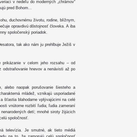
veriaci v nedeľu do moderných „chrámov“
ujú pred Bohom...
Bohu, duchovnému životu, rodine, blížnym,
ečuje opravdivú dôstojnosť človeka. A iba
ánny spoločenský poriadok.
esatora, tak ako nám ju prehlbuje Ježiš v
e prikázanie v celom jeho rozsahu – od
z odstraňovanie hnevov a nenávisti až po
e, alebo naopak porušovanie šiesteho a
charakterná mládež, vznikajú usporiadané
a šťastia blahodarne vplývajúcimi na celé
ti vnútorne rozbití ľudia; ľudia zameraní
 nenarodených detí; mnohé siroty žijúcich
celú spoločnosť.
ä televízia. Je smutné, ak tieto médiá
adu na to, že zamorujú celú spoločnosť