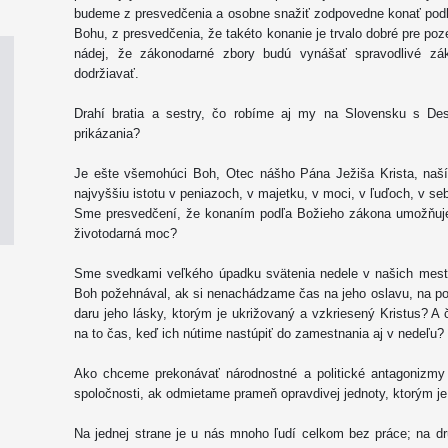
budeme z presvedčenia a osobne snažiť zodpovedne konať podľa
Bohu, z presvedčenia, že takéto konanie je trvalo dobré pre poz
nádej, že zákonodarné zbory budú vynášať spravodlivé z
dodržiavať.
Drahí bratia a sestry, čo robíme aj my na Slovensku s Des
prikázania?
Je ešte všemohúci Boh, Otec nášho Pána Ježiša Krista, na
najvyššiu istotu v peniazoch, v majetku, v moci, v ľuďoch, v s
Sme presvedčení, že konaním podľa Božieho zákona umožňuje
životodarná moc?
Sme svedkami veľkého úpadku svätenia nedele v našich mest
Boh požehnával, ak si nenachádzame čas na jeho oslavu, na počú
daru jeho lásky, ktorým je ukrižovaný a vzkriesený Kristus? A
na to čas, keď ich nútime nastúpiť do zamestnania aj v nedeľu?
Ako chceme prekonávať národnostné a politické antagonizmy 
spoločnosti, ak odmietame prameň opravdivej jednoty, ktorým je 
Na jednej strane je u nás mnoho ľudí celkom bez práce; na d