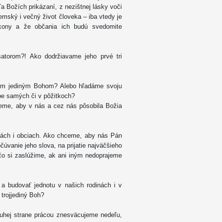
 Božích prikázaní, z nezištnej lásky voči
emský i večný život človeka – iba vtedy je
ákony a že občania ich budú svedomite
atorom?! Ako dodržiavame jeho prvé tri
ším jediným Bohom? Alebo hľadáme svoju
ebe samých či v pôžitkoch?
me, aby v nás a cez nás pôsobila Božia
ách i obciach. Ako chceme, aby nás Pán
vanie jeho slova, na prijatie najväčšieho
 čo si zaslúžime, ak ani iným nedoprajeme
a budovať jednotu v našich rodinách i v
trojjediný Boh?
ruhej strane prácou znesväcujeme nedeľu,