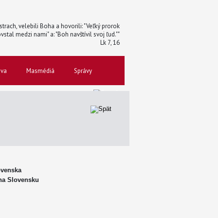
trach, velebili Boha a hovorili: "Veľký prorok
vstal medzi nami" a: "Boh navštívil svoj ľud.""
Lk 7, 16
ova
Masmédiá
Správy
ovenska
 na Slovensku