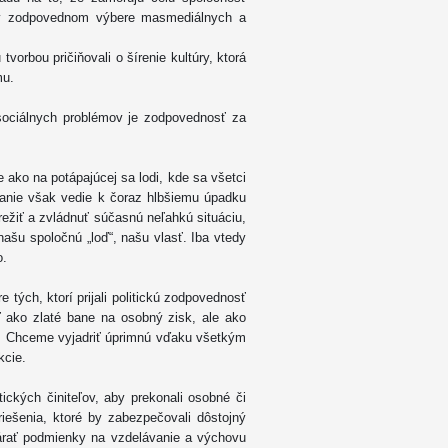
 v zodpovednom výbere masmediálnych a
orbou pričiňovali o šírenie kultúry, ktorá
mu.
sociálnych problémov je zodpovednosť za
ako na potápajúcej sa lodi, kde sa všetci
nanie však vedie k čoraz hlbšiemu úpadku
režiť a zvládnuť súčasnú neľahkú situáciu,
našu spoločnú „loď“, našu vlasť. Iba vtedy
o.
 tých, ktorí prijali politickú zodpovednosť
ť ako zlaté bane na osobný zisk, ale ako
ti. Chceme vyjadriť úprimnú vďaku všetkým
kcie.
ckých činiteľov, aby prekonali osobné či
riešenia, ktoré by zabezpečovali dôstojný
árať podmienky na vzdelávanie a výchovu