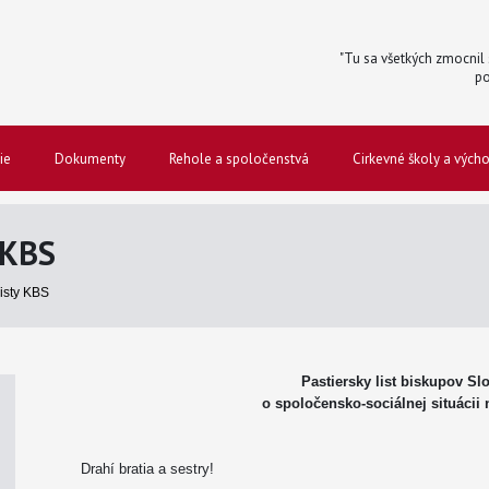
"Tu sa všetkých zmocnil s
po
ie
Dokumenty
Rehole a spoločenstvá
Cirkevné školy a vých
 KBS
listy KBS
Pastiersky list biskupov Sl
o spoločensko-sociálnej situácii
Drahí bratia a sestry!