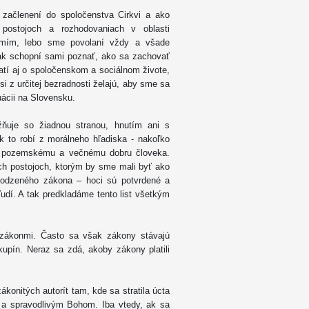
začlenení do spoločenstva Cirkvi a ako
postojoch a rozhodovaniach v oblasti
omím, lebo sme povolaní vždy a všade
ak schopní sami poznať, ako sa zachovať
latí aj o spoločenskom a sociálnom živote,
si z určitej bezradnosti želajú, aby sme sa
tuácii na Slovensku.
žňuje so žiadnou stranou, hnutím ani s
 to robí z morálneho hľadiska - nakoľko
j pozemskému a večnému dobru človeka.
h postojoch, ktorým by sme mali byť ako
irodzeného zákona – hoci sú potvrdené a
udí. A tak predkladáme tento list všetkým
 zákonmi. Často sa však zákony stávajú
upín. Neraz sa zdá, akoby zákony platili
onitých autorít tam, kde sa stratila úcta
 spravodlivým Bohom. Iba vtedy, ak sa