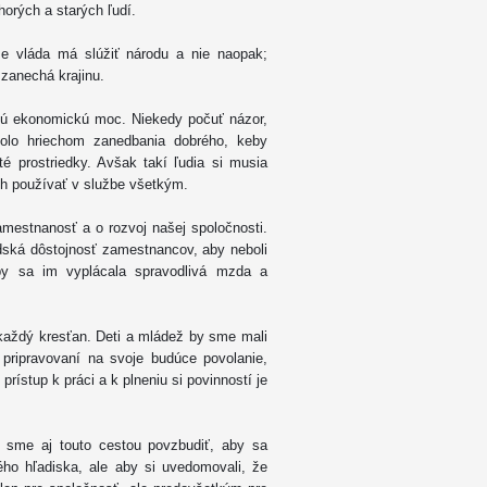
horých a starých ľudí.
že vláda má slúžiť národu a nie naopak;
 zanechá krajinu.
ajú ekonomickú moc. Niekedy počuť názor,
olo hriechom zanedbania dobrého, keby
é prostriedky. Avšak takí ľudia si musia
ich používať v službe všetkým.
mestnanosť a o rozvoj našej spoločnosti.
udská dôstojnosť zamestnancov, aby neboli
by sa im vyplácala spravodlivá mzda a
každý kresťan. Deti a mládež by sme mali
 pripravovaní na svoje budúce povolanie,
rístup k práci a k plneniu si povinností je
y sme aj touto cestou povzbudiť, aby sa
ho hľadiska, ale aby si uvedomovali, že