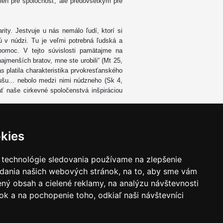
en pre spoločnosť, ale predovšetkým pre
ity. Jestvuje u nás nemálo ľudí, ktorí si
 v núdzi. Tu je veľmi potrebná ľudská a
 pomoc. V tejto súvislosti pamätajme na
ajmenších bratov, mne ste urobili“ (Mt 25,
ás platila charakteristika prvokresťanského
ušu... nebolo medzi nimi núdzneho (Sk 4,
ť naše cirkevné spoločenstvá inšpiráciou
 dňoch k modlitbe nášho vzkrieseného a
. Modlime sa aj my za dar opravdivej viery
kies
vätého pre všetkých, aby obnovil naše
u spoluprácu Duch Svätý obnovil a stále
 technológie sledovania používame na zlepšenie
milovanou vlasťou.
adania našich webových stránok, na to, aby sme vám
ný obsah a cielené reklamy, na analýzu návštevnosti
k a na pochopenie toho, odkiaľ naši návštevníci