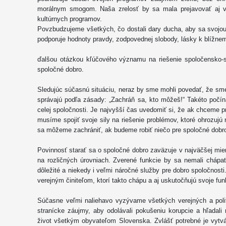
morálnym smogom. Naša zrelosť by sa mala prejavovať aj
kultúrnych programov.
Povzbudzujeme všetkých, čo dostali dary ducha, aby sa svojou tv
podporuje hodnoty pravdy, zodpovednej slobody, lásky k blížne
ďalšou otázkou kľúčového významu na riešenie spoločensko-
spoločné dobro.
Sledujúc súčasnú situáciu, neraz by sme mohli povedať, že sme 
správajú podľa zásady: „Zachráň sa, kto môžeš!“ Takéto počí
celej spoločnosti. Je najvyšší čas uvedomiť si, že ak chceme p
musíme spojiť svoje sily na riešenie problémov, ktoré ohrozujú 
sa môžeme zachrániť, ak budeme robiť niečo pre spoločné dobr
Povinnosť starať sa o spoločné dobro zaväzuje v najväčšej miere
na rozličných úrovniach. Zverené funkcie by sa nemali chápa
dôležité a niekedy i veľmi náročné služby pre dobro spoločnos
verejným činiteľom, ktorí takto chápu a aj uskutočňujú svoje fun
Súčasne veľmi naliehavo vyzývame všetkých verejných a politi
stranícke záujmy, aby odolávali pokušeniu korupcie a hľadali 
život všetkým obyvateľom Slovenska. Zvlášť potrebné je vytv