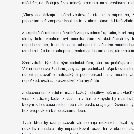
mládeže, na dôstojný život mladých rodín aj na starostlivosť o c
„Vlády odchádzajú – národ zostáva.“ Toto heslo pripomína, 
pripomína tiež zodpovednosť za to, v akom stave tá-ktorá vláda
Za spoločné dobro nesú veľkú zodpovednosť aj ľudia, ktorí m
akoby bolo hriechom byť podnikateľom. V skutočnosti by b
nepodnikal ten, kto má na to schopnosti a čestne nadobudnut
uvedomiť, že tieto schopnosti nedostali iba pre seba, ale majú 
Sme vďační tým čestným podnikateľom, ktorí sa pričiňujú o za
Veľmi naliehavo žiadame, aby sa pri podnikaní rešpektovala ľ
nútení pracovať v neľudských podmienkach a v nedeľu, a
nepoškodzovali sa spravodlivé záujmy štátu.
Zodpovednosť za dobro má aj každý jednotlivý občan a zvlášť 
viesť k zdravej láske k vlasti a v tomto zmysle by mali byť
ktorým zabezpečia nielen seba, ale poslúžia aj iným. Svedomitý p
tiež príspevkom k spoločnému dobru.
Tých, ktorí by radi pracovali, ale nemajú možnosť, chceli b
nevzdávali nádeje, aby neposudzovali prácu len z ekonomické