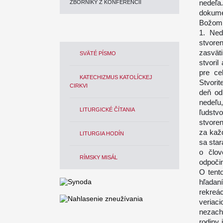
nedeľa
ZBORNÍKY Z KONFERENCIÍ
dokume
Božom u
1. Ned
stvore
zasvät
SVÄTÉ PÍSMO
stvoril
pre ce
KATECHIZMUS KATOLÍCKEJ
Stvori
CIRKVI
deň od
nedeľu,
LITURGICKÉ ČÍTANIA
ľudstv
stvore
za kaž
LITURGIA HODÍN
sa star
o člo
RÍMSKY MISÁL
odpoči
O tent
hľadan
rekreá
veriaci
nezach
rodiny 