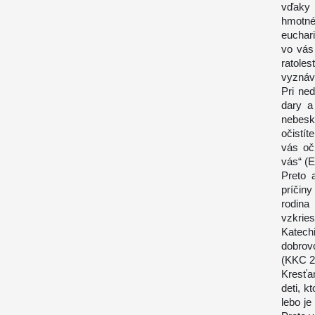
vďaky 
hmotné
euchari
vo vás
ratole
vyznáva
Pri ne
dary a
nebesk
očistí
vás oč
vás“ (E
Preto 
príčin
rodin
vzkri
Katechi
dobrov
(KKC 2
Kresťa
deti, k
lebo je