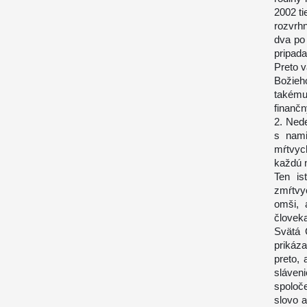
2002 ti
rozvrh
dva po
pripada
Preto v
Božieh
takému
finanč
2. Nede
s nami
mŕtvyc
každú 
Ten is
zmŕtvy
omši, 
človeka
Svätá 
prikáz
preto, 
sláve
spoloč
slovo 