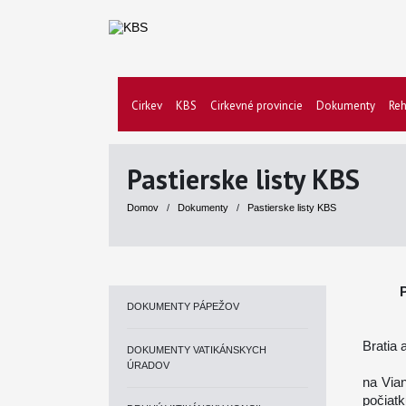
Cirkev
KBS
Cirkevné provincie
Dokumenty
Reh
Pastierske listy KBS
Domov
/
Dokumenty
/
Pastierske listy KBS
P
DOKUMENTY PÁPEŽOV
Bratia 
DOKUMENTY VATIKÁNSKYCH
ÚRADOV
na Via
počiatk