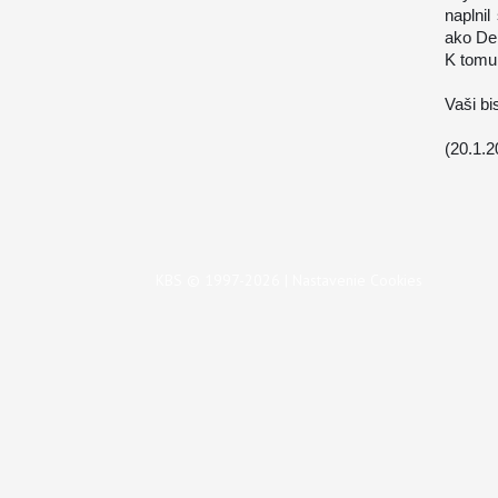
naplnil
ako De
K tomu
Vaši bi
(20.1.2
KBS © 1997-2026 |
Nastavenie Cookies