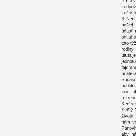
Preto v
zodpov
zúčastň
3. Nede
našich
účasť 
odtiaľ 
toto tý
rodiny
utužuj
jednot
tajomn
priateli
Súčasná
nedele
viac a
rekreác
Keď sme
Svätý 
života,
nám ve
Pánovh
aby ná