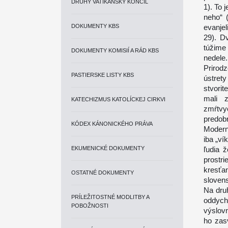
DRUHÝ VATIKÁNSKY KONCIL
1). To 
neho“ 
DOKUMENTY KBS
evanjel
29). Dv
túžime
DOKUMENTY KOMISIÍ A RÁD KBS
nedele.
Prirod
PASTIERSKE LISTY KBS
ústret
stvori
mali z
KATECHIZMUS KATOLÍCKEJ CIRKVI
zmŕtvy
predob
KÓDEX KÁNONICKÉHO PRÁVA
Modern
iba „ví
EKUMENICKÉ DOKUMENTY
ľudia 
prostri
kresťa
OSTATNÉ DOKUMENTY
slovens
Na dru
PRÍLEŽITOSTNÉ MODLITBY A
oddychu
POBOŽNOSTI
výslov
ho zas