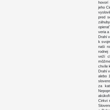
hovorí
jeho C
vyslov
pred s
záhuby
opiera
veria a
Drahí v
k svojm
naši r
rodnej
veží c
môžme 
chvíle 
Drahí v
alebo 
slovens
za kat
Nepopr
akúkoľ
Cirkvi
Slovens