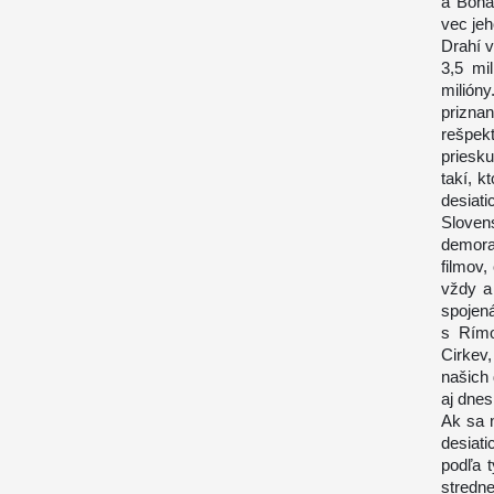
a Boha
vec je
Drahí v
3,5 mi
milióny
prizna
rešpek
priesku
takí, k
desiati
Sloven
demora
filmov,
vždy a
spojen
s Rímo
Cirkev,
našich 
aj dnes
Ak sa 
desiat
podľa 
stredn