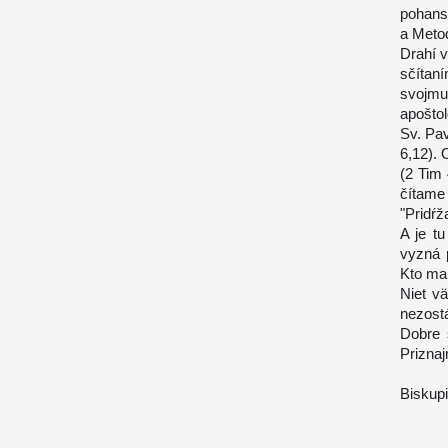
pohansk
a Meto
Drahí 
sčítan
svojmu
apoštol
Sv. Pav
6,12). 
(2 Tim
čítame
"Pridŕž
A je t
vyzná 
Kto ma 
Niet v
nezost
Dobre 
Prizna
Biskup