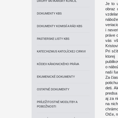
DRUHÝ VATIKÁNSKY KONCIL
Je to 
obraz 
DOKUMENTY KBS
vzdelan
nábože
veriaci
DOKUMENTY KOMISIÍ A RÁD KBS
i never
práve 
PASTIERSKE LISTY KBS
vás vš
Kristovi
Pri sčí
KATECHIZMUS KATOLÍCKEJ CIRKVI
ktorej
publiko
KÓDEX KÁNONICKÉHO PRÁVA
o nábo
naši ľu
EKUMENICKÉ DOKUMENTY
Za čias
potichu
deti. A
OSTATNÉ DOKUMENTY
predsa 
aj za n
PRÍLEŽITOSTNÉ MODLITBY A
na nich
POBOŽNOSTI
chrámo
Otče, n