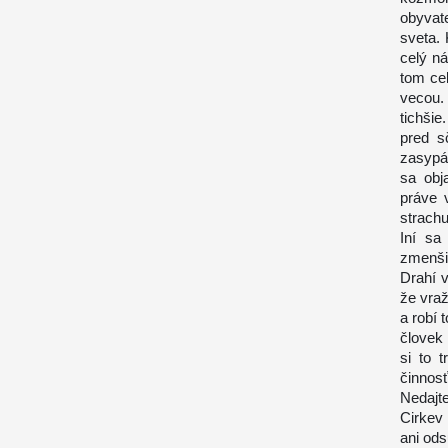
obyvate
sveta. 
celý ná
tom ce
vecou. 
tichši
pred s
zasypáv
sa obj
práve v
strach
Iní sa
zmenši
Drahí v
že vraž
a robí 
človek 
si to 
činnos
Nedajt
Cirkev 
ani ods