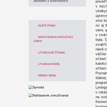
priveď 
ZBORNÍKY Z KONFERENCIÍ
v inýc
všetký
úprimn
sme bo
sú aj t
SVÄTÉ PÍSMO
viere, 
v civil
KATECHIZMUS KATOLÍCKEJ
trpia.
CIRKVI
svojich
niesli 
LITURGICKÉ ČÍTANIA
väčšia 
sčítaní
katolí
LITURGIA HODÍN
sčítan
Poznám
RÍMSKY MISÁL
štátne
progra
Lening
v rukách
na svä
Kenned
kozmon