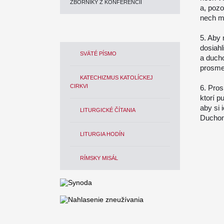
ZBORNÍKY Z KONFERENCIÍ
a, pozo
nech m
5. Aby 
dosiahl
SVÄTÉ PÍSMO
a ducho
prosme
KATECHIZMUS KATOLÍCKEJ
CIRKVI
6. Pro
ktorí p
aby si 
LITURGICKÉ ČÍTANIA
Duchom
LITURGIA HODÍN
RÍMSKY MISÁL