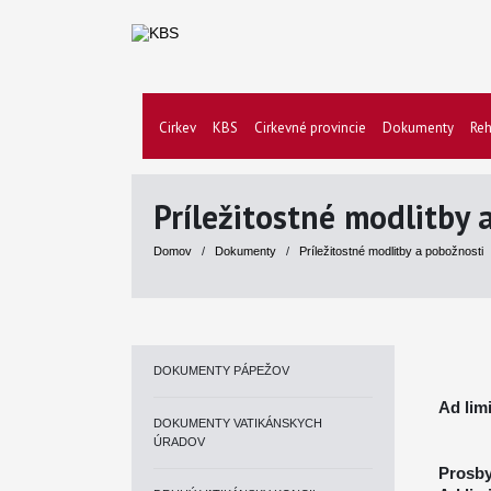
Cirkev
KBS
Cirkevné provincie
Dokumenty
Reh
Príležitostné modlitby 
Domov
/
Dokumenty
/
Príležitostné modlitby a pobožnosti
DOKUMENTY PÁPEŽOV
Ad lim
DOKUMENTY VATIKÁNSKYCH
ÚRADOV
Prosby