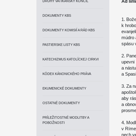
Ad lim
DRUHÝ VATIKÁNSKY KONCIL
DOKUMENTY KBS
1. Bože
k hrobo
DOKUMENTY KOMISIÍ A RÁD KBS
evanjel
múdro a
spásu v
PASTIERSKE LISTY KBS
2. Pane
KATECHIZMUS KATOLÍCKEJ CIRKVI
upevni 
a nástu
a Spasi
KÓDEX KÁNONICKÉHO PRÁVA
3. Za n
EKUMENICKÉ DOKUMENTY
apoštol
aby rás
OSTATNÉ DOKUMENTY
a obnov
prosme
PRÍLEŽITOSTNÉ MODLITBY A
4. Modl
POBOŽNOSTI
v Ríme
nech v