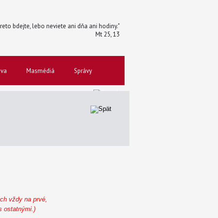
reto bdejte, lebo neviete ani dňa ani hodiny."
Mt 25, 13
ova
Masmédiá
Správy
ich vždy na prvé,
s ostatnými.)