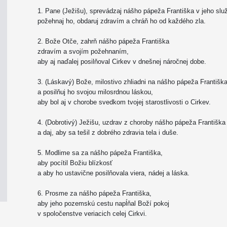
1. Pane (Ježišu), sprevádzaj nášho pápeža Františka v jeho služ
požehnaj ho, obdaruj zdravím a chráň ho od každého zla.
2. Bože Otče, zahrň nášho pápeža Františka
zdravím a svojím požehnaním,
aby aj naďalej posilňoval Cirkev v dnešnej náročnej dobe.
3. (Láskavý) Bože, milostivo zhliadni na nášho pápeža Františk
a posilňuj ho svojou milosrdnou láskou,
aby bol aj v chorobe svedkom tvojej starostlivosti o Cirkev.
4. (Dobrotivý) Ježišu, uzdrav z choroby nášho pápeža Františka
a daj, aby sa tešil z dobrého zdravia tela i duše.
5. Modlime sa za nášho pápeža Františka,
aby pocítil Božiu blízkosť
a aby ho ustavične posilňovala viera, nádej a láska.
6. Prosme za nášho pápeža Františka,
aby jeho pozemskú cestu napĺňal Boží pokoj
v spoločenstve veriacich celej Cirkvi.