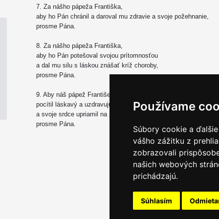
7. Za nášho pápeža Františka,
aby ho Pán chránil a daroval mu zdravie a svoje požehnanie,
prosme Pána.
8. Za nášho pápeža Františka,
aby ho Pán potešoval svojou prítomnosťou
a dal mu silu s láskou znášať kríž choroby,
prosme Pána.
9. Aby náš pápež František
Používame coo
pocítil láskavý a uzdravujúci dotyk Stvoriteľa
a svoje srdce upriamil na prísľub večného života,
prosme Pána.
Súbory cookie a ďalšie
vášho zážitku z prehli
zobrazovali prispôsobe
našich webových stráno
prichádzajú.
Súhlasím
Odmiet
Email servis
|
Kon