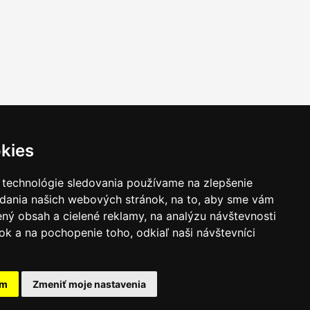
kies
 technológie sledovania používame na zlepšenie
adania našich webových stránok, na to, aby sme vám
ný obsah a cielené reklamy, na analýzu návštevnosti
k a na pochopenie toho, odkiaľ naši návštevníci
am
Zmeniť moje nastavenia
takt
|
Ochrana osobných udajov
|
Hľadať