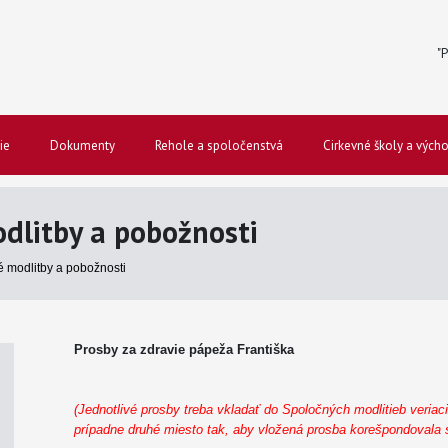
"P
ie
Dokumenty
Rehole a spoločenstvá
Cirkevné školy a vých
odlitby a pobožnosti
né modlitby a pobožnosti
Prosby za zdravie pápeža Františka
(Jednotlivé prosby treba vkladať do Spoločných modlitieb veriac
prípadne druhé miesto tak, aby vložená prosba korešpondovala 