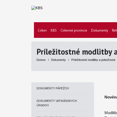
Cirkev
KBS
Cirkevné provincie
Dokumenty
Reh
Príležitostné modlitby 
Domov
/
Dokumenty
/
Príležitostné modlitby a pobožnosti
DOKUMENTY PÁPEŽOV
Novéna
DOKUMENTY VATIKÁNSKYCH
ÚRADOV
Modlit