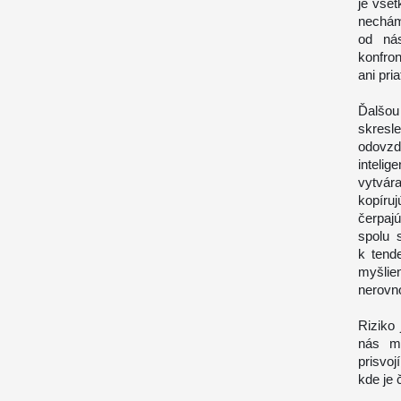
je vše
nechám
od ná
konfron
ani pria
Ďalšou
skresl
odovzd
inteli
vytvár
kopíru
čerpaj
spolu 
k tend
myšlie
nerovno
Riziko 
nás mô
prisvoj
kde je č