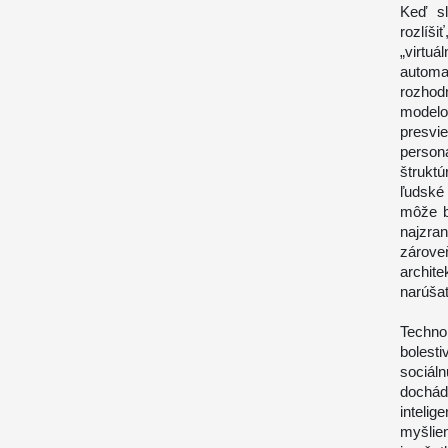
Keď sl
rozlíš
„virtu
autom
rozhod
modelo
presv
person
štrukt
ľudské
môže b
najzran
zárove
archit
narúšať
Techno
bolest
sociál
dochá
inteli
myšlie