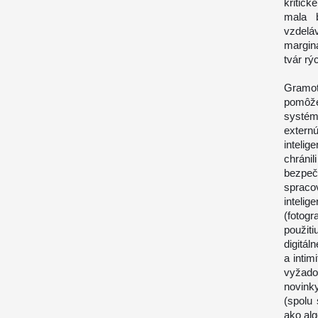
kritick
mala b
vzdel
margina
tvár r
Gramo
pomôže
systém
extern
inteli
chrán
bezpeč
spraco
inteli
(fotogr
použit
digitál
a intim
vyžado
novinky
(spolu
ako alg