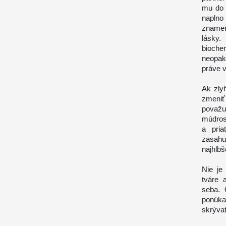
mu do 
naplno
znamen
lásky
bioche
neopak
práve v
Ak zly
zmeniť 
považu
múdros
a pria
zasahu
najhlb
Nie je
tváre 
seba. 
ponúka
skrývať