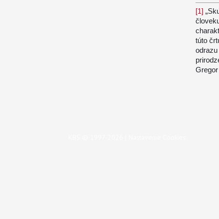
[1]
„Sku
človeku
charakt
túto čr
odrazu 
prirodz
Gregor
KBS © 1997-2026 |
Nastavenie Cookies