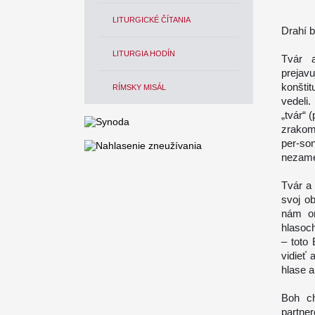
LITURGICKÉ ČÍTANIA
Drahí b
LITURGIA HODÍN
Tvár a
preja
konštit
RÍMSKY MISÁL
vedeli.
„tvár“ 
zrakom
per-so
nezamen
Tvár a 
svoj o
nám on
hlasoch
– toto
vidieť 
hlase a
Boh ch
partne