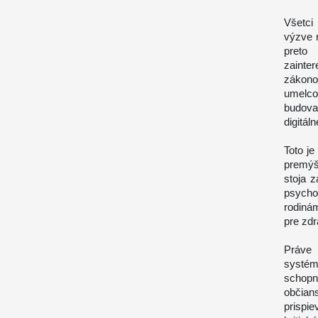
Všetci
výzve r
preto
zainte
zákono
umelco
budov
digitál
Toto j
premýš
stoja 
psycho
rodiná
pre zdr
Práve 
systé
schopno
občian
prispi