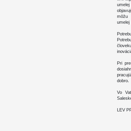
umelej
objavu
môžu 
umelej 
Potreb
Potreb
človek
inováci
Pri pr
dosiah
pracuj
dobro.
Vo Vat
Salesk
LEV PP