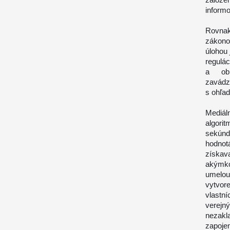
informo
Rovna
zákono
úlohou 
regulá
a obm
zavádz
s ohľad
Mediá
algori
sekúnd
hodnot
získa
akýmko
umelou 
vytvor
vlastní
verejn
nezakla
zapojen