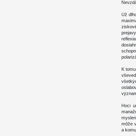
Nevzdá
Už dlh
maximal
ziskov
prejavy
reflex
dosiah
schopn
polariz
K tomu 
vševedú
všetký
oslabo
význam
Hoci u
manaž
myslen
môže v
a komu