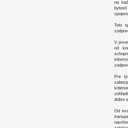
na kaž
bytost
spojen
Toto s
zodpov
V prvo
od kon
schopn
inform
zodpove
Pre tý
zabezpe
kritéri
zohľad
dobro s
Od tvo
transp
navrho
založe