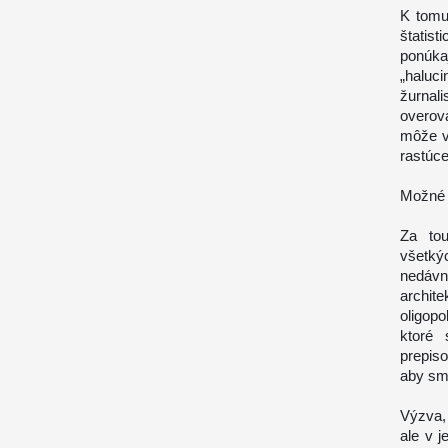
K tomu
štatis
ponúkaj
„haluc
žurnali
overov
môže v
rastúce
Možné 
Za tou
všetkýc
nedávn
archite
oligopo
ktoré
prepiso
aby sm
Výzva, 
ale v j