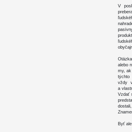
V posl
prebera
ľudské
nahrad
pasívn
produk
ľudskéh
obyčajn
Otázka
alebo 
my, ak
týchto
vždy v
a vlas
Vzdať 
predst
dostal
Znamená
Byť ale