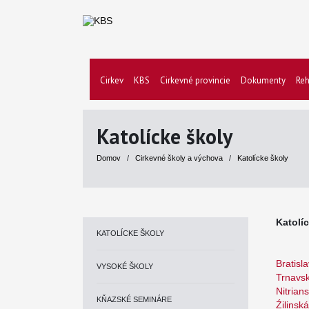
Cirkev
KBS
Cirkevné provincie
Dokumenty
Reh
Katolícke školy
Domov
/
Cirkevné školy a výchova
/
Katolícke školy
Katolí
KATOLÍCKE ŠKOLY
Bratisl
VYSOKÉ ŠKOLY
Trnavsk
Nitrian
KŇAZSKÉ SEMINÁRE
Źilinsk