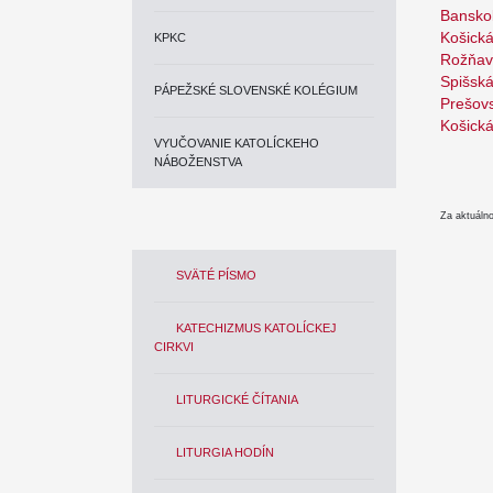
Banskob
Košická
KPKC
Rožňav
Spišská
PÁPEŽSKÉ SLOVENSKÉ KOLÉGIUM
Prešovs
Košická
VYUČOVANIE KATOLÍCKEHO
NÁBOŽENSTVA
Za aktuáln
SVÄTÉ PÍSMO
KATECHIZMUS KATOLÍCKEJ
CIRKVI
LITURGICKÉ ČÍTANIA
LITURGIA HODÍN