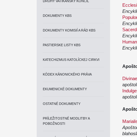
DRUHÝ VATIKÁNSKY KONCIL
Eccles
Encykli
DOKUMENTY KBS
Populo
Encykli
Sacerdo
DOKUMENTY KOMISIÍ A RÁD KBS
Encykl
Humana
PASTIERSKE LISTY KBS
Encykl
KATECHIZMUS KATOLÍCKEJ CIRKVI
Apošto
KÓDEX KÁNONICKÉHO PRÁVA
Divina
apoštol
EKUMENICKÉ DOKUMENTY
Indulge
apoštol
OSTATNÉ DOKUMENTY
Apošto
PRÍLEŽITOSTNÉ MODLITBY A
Mariali
POBOŽNOSTI
Apoštol
blahos