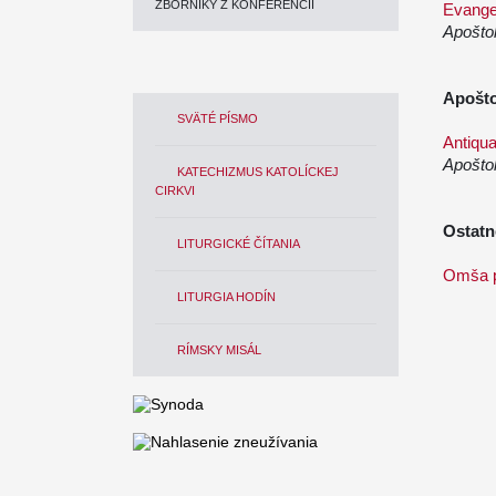
ZBORNÍKY Z KONFERENCIÍ
Evangel
Apoštol
Apošto
SVÄTÉ PÍSMO
Antiqua
Apoštol
KATECHIZMUS KATOLÍCKEJ
CIRKVI
Ostat
LITURGICKÉ ČÍTANIA
Omša p
LITURGIA HODÍN
RÍMSKY MISÁL