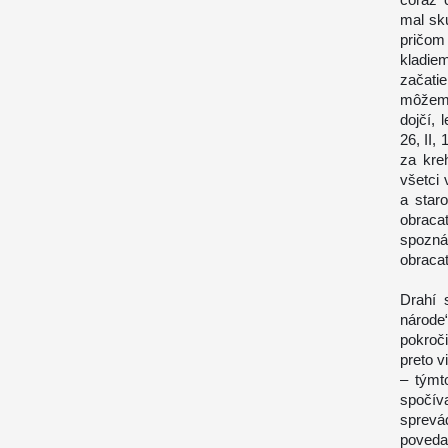
mal sk
pričom
kladie
začati
môžeme 
dojčí, 
26
, II
za kre
všetci
a star
obraca
spozná
obracať
Drahí 
národe
pokroč
preto 
– týmt
spočív
sprevá
poveda