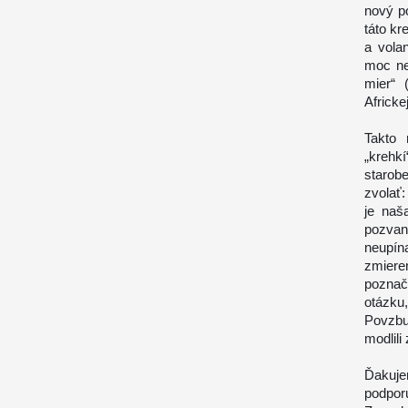
nový po
táto kr
a vola
moc ne
mier“ 
Africkej
Takto 
„krehk
starob
zvolať:
je naš
pozvan
neupín
zmier
poznač
otázku
Povzbu
modlili
Ďakuje
podpor