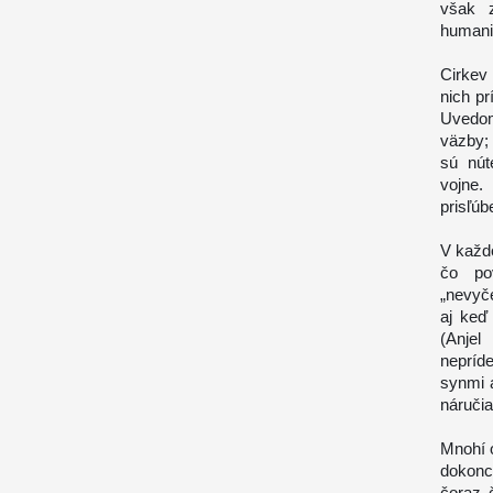
však z
humani
Cirkev 
nich p
Uvedom
väzby; 
sú nút
vojne.
prisľúb
V každo
čo po
„nevyč
aj keď
(
Anjel
nepríd
synmi a
náručia
Mnohí o
dokonca
čoraz 