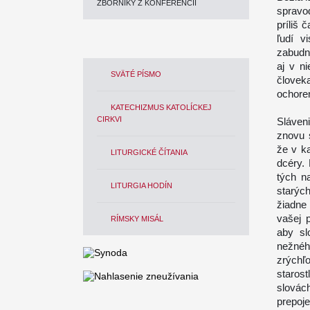
ZBORNÍKY Z KONFERENCIÍ
spravod
príliš 
ľudí v
zabudn
aj v n
SVÄTÉ PÍSMO
človek
ochoren
KATECHIZMUS KATOLÍCKEJ
CIRKVI
Sláveni
znovu 
že v k
LITURGICKÉ ČÍTANIA
dcéry.
tých n
LITURGIA HODÍN
starých
žiadne
vašej 
RÍMSKY MISÁL
aby sl
nežnéh
zrýchľ
staros
slovác
prepoje