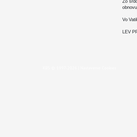
Zo srd
obnovuj
Vo Vati
LEV PP
KBS © 1997-2026 |
Nastavenie Cookies