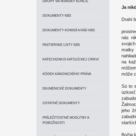
DRUHÝ VATIKÁNSKY KONCIL
Ja nik
DOKUMENTY KBS
Drahí b
DOKUMENTY KOMISIÍ A RÁD KBS
prostr
nás ni
svojich
PASTIERSKE LISTY KBS
matky 
nahliad
KATECHIZMUS KATOLÍCKEJ CIRKVI
na kaž
môžeme
môže cí
KÓDEX KÁNONICKÉHO PRÁVA
Sú to 
EKUMENICKÉ DOKUMENTY
úzkosť
zabudol
OSTATNÉ DOKUMENTY
Žalmoc
jeho ž
zabudn
PRÍLEŽITOSTNÉ MODLITBY A
staršíc
POBOŽNOSTI
Božia l