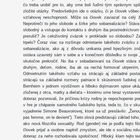
čo treba urobiť pre to, aby sme boli ľuďmi tým správnym s
zložité otázky. Predovšetkým ide o otázku, či je človek vôbe
vzťahovej neschopnosti. Môže sa človek zaviazať na celý ž
Neprotirečí to jeho slobode a šírke jeho sebarealizácie? St
slobodný a vstupuje do kontaktu s druhým iba prostredníctvom 
prerušiť? Je celoživotný zväzok v protiklade so slobodou? Za
trpelo? Čoraz viac sa rozširuje odmietanie takéhoto zväzku 
sebarealizácie, ako aj z dôvodu unikania pred trpezlivým z
ostáva uzavretý sám v sebe a v konečnom dôsledku si svoje „
skutočne prekročiť. No iba v sebadarovaní sa človek stáva
druhým, deťom, rodine, iba ak sa nechá formovať utrpením, 
Odmietnutím takéhoto vzťahu sa strácajú aj základné posta
strácajú sa základné rozmery patriace k skúsenosti ľudskej 
Bernheim v jednom výstižnom a hlboko dojímavom spise ukáza
zloženej z otca, matky a dieťaťa – ktorému sme teraz vystave
doteraz pozorovali, že príčinou krízy rodiny je nepochopenie po
v hre je chápanie samotného ľudského bytia, teda to, čo v sk
vyjadrenie Simone Beauvoirovej, ktoré sa už preslávilo: „Ženo
pas femme, on le devient”). Tieto slová predstavujú základ toh
ako nová filozofia sexuality. Rod (gender) nie je podľa tejto f
človek prijať a osobne naplniť zmyslom, ale ide o sociálnu rol
doteraz za neho rozhodovala spoločnosť. Hlboký klam tejto teór