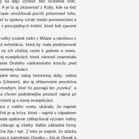
 sa dajú vyriešiť bez očistenia sŕdc,
 A je tu aj skúsenosť z Kuby, kde sa tiež
anie umožňovali pocítiť prítomnosť toho,
ájsť tu správny vzťah medzi povinnosťami a
rincipiálnych kritérií, ktoré boli zjavené
veľký sviatok rodín v Miláne a návštevu v
á exhortácia, ktorá by mala predstavovať
 na ich zložitej ceste k jednote a mieru.
j evanjelizácii, ktorá zároveň znamenala
enie Druhého vatikánskeho koncilu pred
enenej situácii.
ladné témy našej historickej doby: rodina
 (Libanon), ako aj ohlasovanie posolstva
aj mnohým, ktorí ho poznajú len „zvonka“, a
 chcem podrobnejšie pristaviť najmä pri
enil aj o novej evanjelizácii.
júce z celého sveta, ukázala, že napriek
eľná je aj kríza, ktorá – najmä v západnom
ynode opätovne zdôrazňoval význam rodiny
zdávajú aj všetky ďalšie základné formy
ne žije i trpí. Z toho je zrejmé, že otázka
tázkou o samotnom človeku – kto je človek a