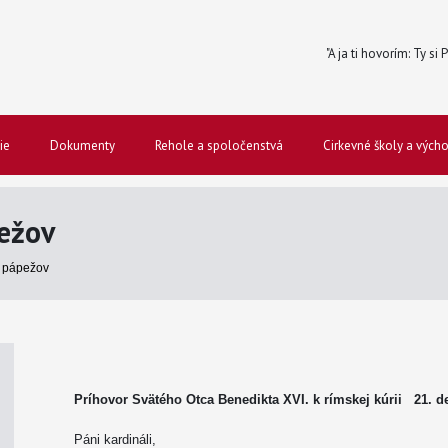
"A ja ti hovorím: Ty si
ie
Dokumenty
Rehole a spoločenstvá
Cirkevné školy a vých
ežov
 pápežov
Príhovor Svätého Otca Benedikta XVI. k rímskej kúrii 21. 
Páni kardináli,