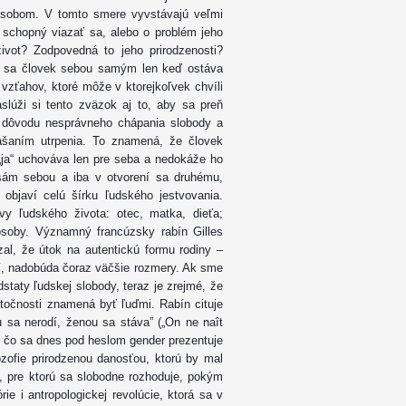
pôsobom. V tomto smere vyvstávajú veľmi
c schopný viazať sa, alebo o problém jeho
ivot? Zodpovedná to jeho prirodzenosti?
áva sa človek sebou samým len keď ostáva
vzťahov, ktoré môže v ktorejkoľvek chvíli
slúži si tento zväzok aj to, aby sa preň
z dôvodu nesprávneho chápania slobody a
nášaním utrpenia. To znamená, že človek
ja“ uchováva len pre seba a nedokáže ho
 sám sebou a iba v otvorení sa druhému,
objaví celú šírku ľudského jestvovania.
vy ľudského života: otec, matka, dieťa;
osoby. Významný francúzsky rabín Gilles
l, že útok na autentickú formu rodiny –
ní, nadobúda čoraz väčšie rozmery. Ak sme
dstaty ľudskej slobody, teraz je zrejmé, že
utočnosti znamená byť ľuďmi. Rabín cituje
u sa nerodí, ženou sa stáva” („On ne naît
o, čo sa dnes pod heslom gender prezentuje
ilozofie prirodzenou danosťou, ktorú by mal
u, pre ktorú sa slobodne rozhoduje, pokým
ie i antropologickej revolúcie, ktorá sa v