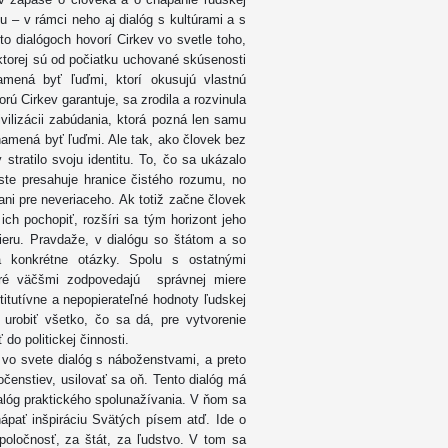
u – v rámci neho aj dialóg s kultúrami a s
o dialógoch hovorí Cirkev vo svetle toho,
 ktorej sú od počiatku uchované skúsenosti
amená byť ľuďmi, ktorí okusujú vlastnú
rú Cirkev garantuje, sa zrodila a rozvinula
vilizácii zabúdania, ktorá pozná len samu
znamená byť ľuďmi. Ale tak, ako človek bez
stratilo svoju identitu. To, čo sa ukázalo
ste presahuje hranice čistého rozumu, no
ani pre neveriaceho. Ak totiž začne človek
ch pochopiť, rozšíri sa tým horizont jeho
vieru. Pravdaže, v dialógu so štátom a so
 konkrétne otázky. Spolu s ostatnými
oré väčšmi zodpovedajú správnej miere
titutívne a nepopierateľné hodnoty ľudskej
urobiť všetko, čo sa dá, pre vytvorenie
do politickej činnosti.
 vo svete dialóg s náboženstvami, a preto
čenstiev, usilovať sa oň. Tento dialóg má
alóg praktického spolunažívania. V ňom sa
hápať inšpiráciu Svätých písem atď. Ide o
poločnosť, za štát, za ľudstvo. V tom sa