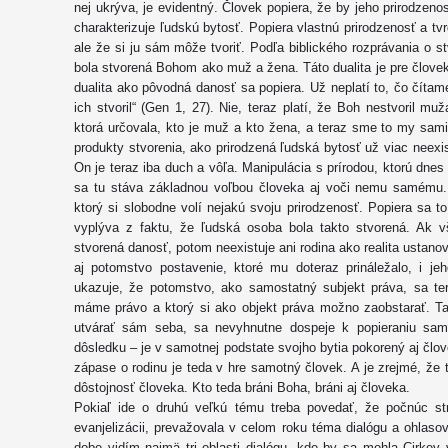
nej ukrýva, je evidentný. Človek popiera, že by jeho prirodzeno
charakterizuje ľudskú bytosť. Popiera vlastnú prirodzenosť a t
ale že si ju sám môže tvoriť. Podľa biblického rozprávania o st
bola stvorená Bohom ako muž a žena. Táto dualita je pre človeka
dualita ako pôvodná danosť sa popiera. Už neplatí to, čo čítam
ich stvoril“ (Gen 1, 27). Nie, teraz platí, že Boh nestvoril mu
ktorá určovala, kto je muž a kto žena, a teraz sme to my sa
produkty stvorenia, ako prirodzená ľudská bytosť už viac neexis
On je teraz iba duch a vôľa. Manipulácia s prírodou, ktorú dnes
sa tu stáva základnou voľbou človeka aj voči nemu samému. T
ktorý si slobodne volí nejakú svoju prirodzenosť. Popiera sa
vyplýva z faktu, že ľudská osoba bola takto stvorená. Ak 
stvorená danosť, potom neexistuje ani rodina ako realita ustan
aj potomstvo postavenie, ktoré mu doteraz prináležalo, i je
ukazuje, že potomstvo, ako samostatný subjekt práva, sa te
máme právo a ktorý si ako objekt práva možno zaobstarať. T
utvárať sám seba, sa nevyhnutne dospeje k popieraniu sam
dôsledku – je v samotnej podstate svojho bytia pokorený aj člo
zápase o rodinu je teda v hre samotný človek. A je zrejmé, že 
dôstojnosť človeka. Kto teda bráni Boha, bráni aj človeka.
Pokiaľ ide o druhú veľkú tému treba povedať, že počnúc st
evanjelizácii, prevažovala v celom roku téma dialógu a ohlaso
dobe vidím najmä tri oblasti dialógu, kde by sa mohla Cirkev