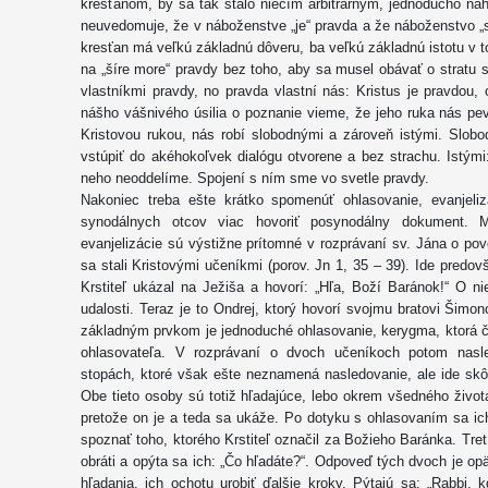
kresťanom, by sa tak stalo niečím arbitrárnym, jednoducho ná
neuvedomuje, že v náboženstve „je“ pravda a že náboženstvo „
kresťan má veľkú základnú dôveru, ba veľkú základnú istotu v t
na „šíre more“ pravdy bez toho, aby sa musel obávať o stratu sv
vlastníkmi pravdy, no pravda vlastní nás: Kristus je pravdou
nášho vášnivého úsilia o poznanie vieme, že jeho ruka nás pe
Kristovou rukou, nás robí slobodnými a zároveň istými. Slo
vstúpiť do akéhokoľvek dialógu otvorene a bez strachu. Istým
neho neoddelíme. Spojení s ním sme vo svetle pravdy.
Nakoniec treba ešte krátko spomenúť ohlasovanie, evanjeli
synodálnych otcov viac hovoriť posynodálny dokument. 
evanjelizácie sú výstižne prítomné v rozprávaní sv. Jána o pov
sa stali Kristovými učeníkmi (porov. Jn 1, 35 – 39). Ide predo
Krstiteľ ukázal na Ježiša a hovorí: „Hľa, Boží Baránok!“ O ni
udalosti. Teraz je to Ondrej, ktorý hovorí svojmu bratovi Šimo
základným prvkom je jednoduché ohlasovanie, kerygma, ktorá č
ohlasovateľa. V rozprávaní o dvoch učeníkoch potom nasle
stopách, ktoré však ešte neznamená nasledovanie, ale ide skô
Obe tieto osoby sú totiž hľadajúce, lebo okrem všedného život
pretože on je a teda sa ukáže. Po dotyku s ohlasovaním sa ic
spoznať toho, ktorého Krstiteľ označil za Božieho Baránka. Tre
obráti a opýta sa ich: „Čo hľadáte?“. Odpoveď tých dvoch je op
hľadania, ich ochotu urobiť ďalšie kroky. Pýtajú sa: „Rabbi,