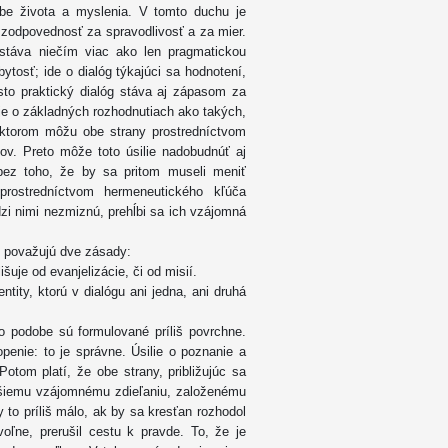
obe života a myslenia. V tomto duchu je
 zodpovednosť za spravodlivosť a za mier.
stáva niečím viac ako len pragmatickou
bytosť; ide o dialóg týkajúci sa hodnotení,
sto praktický dialóg stáva aj zápasom za
je o základných rozhodnutiach ako takých,
 ktorom môžu obe strany prostredníctvom
jov. Preto môže toto úsilie nadobudnúť aj
bez toho, že by sa pritom museli meniť
prostredníctvom hermeneutického kľúča
dzi nimi nezmiznú, prehĺbi sa ich vzájomná
 považujú dve zásady:
šuje od evanjelizácie, či od misií.
tity, ktorú v dialógu ani jedna, ani druhá
o podobe sú formulované príliš povrchne.
penie: to je správne. Úsilie o poznanie a
otom platí, že obe strany, približujúc sa
nšiemu vzájomnému zdieľaniu, založenému
y to príliš málo, ak by sa kresťan rozhodol
voľne, prerušil cestu k pravde. To, že je