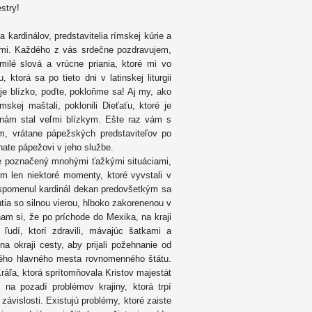
stry!
 kardinálov, predstavitelia rímskej kúrie a
cami. Každého z vás srdečne pozdravujem,
lé slová a vrúcne priania, ktoré mi vo
torá sa po tieto dni v latinskej liturgii
je blízko, poďte, pokloňme sa! Aj my, ako
kej maštali, poklonili Dieťaťu, ktoré je
nám stal veľmi blízkym. Ešte raz vám s
m, vrátane pápežských predstaviteľov po
hate pápežovi v jeho službe.
vete poznačený mnohými ťažkými situáciami,
 len niektoré momenty, ktoré vyvstali v
ž spomenul kardinál dekan predovšetkým sa
tia so silnou vierou, hlboko zakorenenou v
nam si, že po príchode do Mexika, na kraji
 ľudí, ktorí zdravili, mávajúc šatkami a
 okraji cesty, aby prijali požehnanie od
ného hlavného mesta rovnomenného štátu.
Kráľa, ktorá sprítomňovala Kristov majestát
 na pozadí problémov krajiny, ktorá trpí
vislosti. Existujú problémy, ktoré zaiste