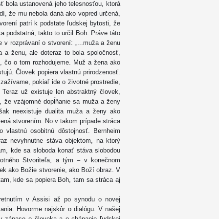
sť bola ustanovená jeho telesnosťou, ktorá
vrdí, že mu nebola daná ako vopred určená,
vorení patrí k podstate ľudskej bytosti, že
 podstatná, takto to určil Boh. Práve táto
e v rozprávaní o stvorení: „...muža a ženu
ža a ženu, ale doteraz to bola spoločnosť,
mi, čo o tom rozhodujeme. Muž a žena ako
tujú. Človek popiera vlastnú prirodzenosť.
 zažívame, pokiaľ ide o životné prostredie,
eraz už existuje len abstraktný človek,
 to, že vzájomné dopĺňanie sa muža a ženy
však neexistuje dualita muža a ženy ako
ovená stvorením. No v takom prípade stráca
ho vlastnú osobitnú dôstojnosť. Bernheim
raz nevyhnutne stáva objektom, na ktorý
am, kde sa sloboda konať stáva slobodou
otného Stvoriteľa, a tým – v konečnom
vek ako Božie stvorenie, ako Boží obraz. V
tam, kde sa popiera Boh, tam sa stráca aj
retnutím v Assisi až po synodu o novej
vania. Hovorme najskôr o dialógu. V našej
 v zápase o človeka a o chápanie ľudskej