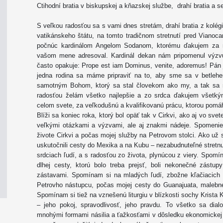
Ctihodní bratia v biskupskej a kňazskej službe, drahí bratia a se
S veľkou radosťou sa s vami dnes stretám, drahí bratia z kolégia
vatikánskeho štátu, na tomto tradičnom stretnutí pred Viano
počnúc kardinálom Angelom Sodanom, ktorému ďakujem za mi
vašom mene adresoval. Kardinál dekan nám pripomenul výzvu, k
často opakuje: Prope est iam Dominus, venite, adoremus! Pán 
jedna rodina sa máme pripraviť na to, aby sme sa v betlehems
samotným Bohom, ktorý sa stal človekom ako my, a tak sa 
radosťou želám všetko najlepšie a zo srdca ďakujem všetký
celom svete, za veľkodušnú a kvalifikovanú prácu, ktorou pomá
Blíži sa koniec roka, ktorý bol opäť tak v Cirkvi, ako aj vo s
veľkými otázkami a výzvami, ale aj znakmi nádeje. Spomeniem
živote Cirkvi a počas mojej služby na Petrovom stolci. Ako u
uskutočnili cesty do Mexika a na Kubu – nezabudnuteľné stretnu
srdciach ľudí, a s radosťou zo života, plynúcou z viery. Spomí
dlhej cesty, ktorú bolo treba prejsť, boli nekonečné zástupy
zástavami. Spomínam si na mladých ľudí, zbožne kľačiacich na
Petrovho nástupcu, počas mojej cesty do Guanajuata, maleb
Spomínam si tiež na vznešenú liturgiu v blízkosti sochy Krista 
– jeho pokoj, spravodlivosť, jeho pravdu. To všetko sa dialo
mnohými formami násilia a ťažkosťami v dôsledku ekonomickej zá