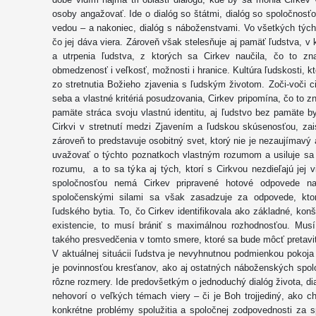
osoby angažovať. Ide o dialóg so štátmi, dialóg so spoločnosťo
vedou – a nakoniec, dialóg s náboženstvami. Vo všetkých týcht
čo jej dáva viera. Zároveň však stelesňuje aj pamäť ľudstva, v
a utrpenia ľudstva, z ktorých sa Cirkev naučila, čo to zn
obmedzenosť i veľkosť, možnosti i hranice. Kultúra ľudskosti, kto
zo stretnutia Božieho zjavenia s ľudským životom. Zoči-voči ci
seba a vlastné kritériá posudzovania, Cirkev pripomína, čo to 
pamäte stráca svoju vlastnú identitu, aj ľudstvo bez pamäte by 
Cirkvi v stretnutí medzi Zjavením a ľudskou skúsenosťou, zai
zároveň to predstavuje osobitný svet, ktorý nie je nezaujímavý 
uvažovať o týchto poznatkoch vlastným rozumom a usiluje sa i
rozumu, a to sa týka aj tých, ktorí s Cirkvou nezdieľajú jej 
spoločnosťou nemá Cirkev pripravené hotové odpovede na
spoločenskými silami sa však zasadzuje za odpovede, kt
ľudského bytia. To, čo Cirkev identifikovala ako základné, konš
existencie, to musí brániť s maximálnou rozhodnosťou. Musí 
takého presvedčenia v tomto smere, ktoré sa bude môcť pretaviť 
V aktuálnej situácii ľudstva je nevyhnutnou podmienkou pokoja
je povinnosťou kresťanov, ako aj ostatných náboženských spolo
rôzne rozmery. Ide predovšetkým o jednoduchý dialóg života, di
nehovorí o veľkých témach viery – či je Boh trojjediný, ako c
konkrétne problémy spolužitia a spoločnej zodpovednosti za s