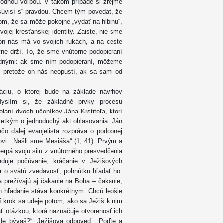
hodnou voľbou. V takom prípade si zrejme
súvisí s“ pravdou. Chcem tým povedať, že
om, že sa môže pokojne „vydať na hlbinu“,
ojej kresťanskej identity. Zaiste, nie sme
, on nás má vo svojich rukách, a na ceste
vne drží. To, že sme vnútorne podopieraní
bodnými: ak sme ním podopieraní, môžeme
i: pretože on nás neopustí, ak sa sami od
záciu, o ktorej bude na základe návrhov
Myslím si, že základné prvky procesu
olaní dvoch učeníkov Jána Krstiteľa, ktorí
všetkým o jednoduchý akt ohlasovania. Ján
ečo ďalej evanjelista rozpráva o podobnej
novi: „Našli sme Mesiáša“ (1, 41). Prvým a
erpá svoju silu z vnútorného presvedčenia
duje počúvanie, kráčanie v Ježišových
r o svätú zvedavosť, pohnútku hľadať ho.
a prežívajú aj čakanie na Boha – čakanie,
h hľadanie stáva konkrétnym. Chcú lepšie
tí krok sa udeje potom, ako sa Ježiš k nim
äť otázkou, ktorá naznačuje otvorenosť ich
 kde bývaš?“. Ježišova odpoveď: „Poďte a