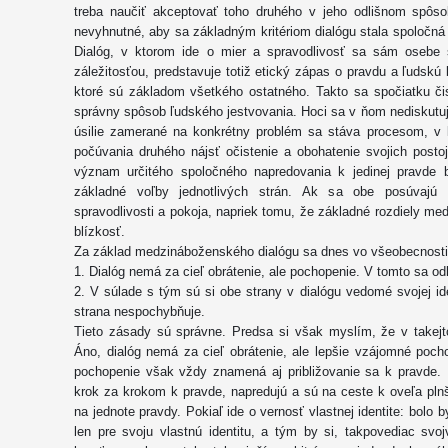
treba naučiť akceptovať toho druhého v jeho odlišnom spôs
nevyhnutné, aby sa základným kritériom dialógu stala spoločná
Dialóg, v ktorom ide o mier a spravodlivosť sa sám osebe 
záležitosťou, predstavuje totiž etický zápas o pravdu a ľudskú 
ktoré sú základom všetkého ostatného. Takto sa spočiatku či
správny spôsob ľudského jestvovania. Hoci sa v ňom nediskutu
úsilie zamerané na konkrétny problém sa stáva procesom, v
počúvania druhého nájsť očistenie a obohatenie svojich posto
význam určitého spoločného napredovania k jedinej pravde 
základné voľby jednotlivých strán. Ak sa obe posúvajú 
spravodlivosti a pokoja, napriek tomu, že základné rozdiely me
blízkosť.
Za základ medzináboženského dialógu sa dnes vo všeobecnosti
1. Dialóg nemá za cieľ obrátenie, ale pochopenie. V tomto sa odli
2. V súlade s tým sú si obe strany v dialógu vedomé svojej iden
strana nespochybňuje.
Tieto zásady sú správne. Predsa si však myslím, že v takejt
Áno, dialóg nemá za cieľ obrátenie, ale lepšie vzájomné pocho
pochopenie však vždy znamená aj približovanie sa k pravde. P
krok za krokom k pravde, napredujú a sú na ceste k oveľa pl
na jednote pravdy. Pokiaľ ide o vernosť vlastnej identite: bolo b
len pre svoju vlastnú identitu, a tým by si, takpovediac svoj