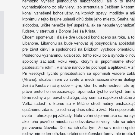
nemožno vyriešiť jednoducho nábožnosťou, ale o to menej
vychádzajúceho zo sily viery, zo stretnutia s Ježišom Kristom.
konali vznešené bohoslužby, na ktorých spevy, modlitby a mlč
ktorému v tejto krajine upierali dlhú dobu jeho miesto. Snaha n
slobodou, určite nemôže byť úspešná, ak sa nebude vychádzať z p
ľudstvu v stretnutí s Bohom Ježiša Krista.
Chcem spomenúť i ďalšie dve udalosti končiaceho sa roku, a to 
Libanone. Libanonu sa bude venovať aj posynodálna apoštolsk
pre život cirkví a spoločností na Blízkom východe orientáciu
Poslednou významnou udalosťou tohto roku bola synoda o nove
spoločný začiatok Roku viery, ktorým si pripomíname otvor
päťdesiatimi rokmi, v snahe nanovo ho pochopiť a aplikovať v zm
Pri všetkých týchto príležitostiach sa spomínali viaceré zák
(Miláno), služba mieru vo svete a medzináboženskému dialógu
Ježiša Krista v našej dobe – tým, ktorí ho ešte nestretli, ale 
práve preto ho nespoznávajú. Spomedzi týchto veľkých tém sa
téme rodiny a pri povahe dialógu, aby som sa napokon stručne zmi
Veľká radosť, s ktorou sa v Miláne stretli rodiny prichádza
opačnému zdaniu, je rodina aj dnes silná a živá. No nepopierat
svete – ohrozuje jej základy. Bolo veľmi dojemné ako sa na s
ako toho pravého miesta na odovzdávanie viery, kde sa odov
jestvovania človeka. Deti sa ich učia tým, že sa v rodine spoloč
rodiny, nie je len otázkou určitej spoločenskej formy, ale je o