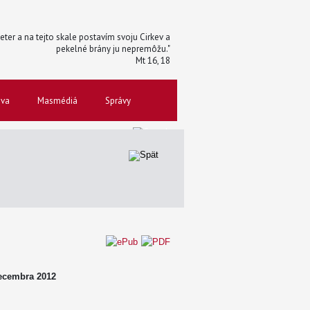
 Peter a na tejto skale postavím svoju Cirkev a
pekelné brány ju nepremôžu."
Mt 16, 18
ova
Masmédiá
Správy
decembra 2012