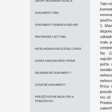
DRUHÝ VATIKÁNSKY KONCIL
Táto nó
koment
DOKUMENTY KBS
venova
použív
DOKUMENTY KOMISIÍ A RÁD KBS
1. Man
dispo
základ
PASTIERSKE LISTY KBS
malo p
verejn
KATECHIZMUS KATOLÍCKEJ CIRKVI
Na Zá
najváž
KÓDEX KÁNONICKÉHO PRÁVA
počtu 
nestál
EKUMENICKÉ DOKUMENTY
nehovor
nehovo
OSTATNÉ DOKUMENTY
Kríza 
posudz
mu už 
PRÍLEŽITOSTNÉ MODLITBY A
POBOŽNOSTI
Predst
zatemň