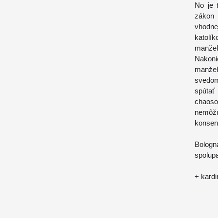
No je 
zákon 
vhodne
katolí
manžel
Nakoni
manžel
svedom
spúta
chaoso
nemôžu
konsenz
Bologn
spolup
+ kardi