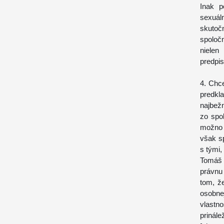
Inak p
sexuál
skutočn
spoloč
nielen
predpis
4. Chc
predkl
najbež
zo spo
možno 
však s
s tými,
Tomáš 
právnu 
tom, ž
osobne
vlastn
prinál