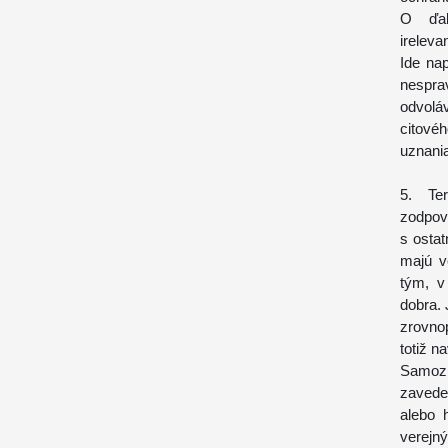
O ďal
ireleva
Ide na
nespr
odvolá
citové
uznani
5. Te
zodpov
s osta
majú v
tým, v
dobra.
zrovno
totiž n
Samozr
zavede
alebo 
verejn