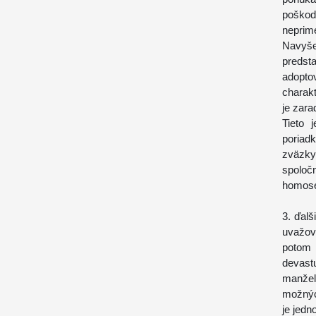
poško
neprime
Navyše
predst
adopto
charak
je zara
Tieto 
poriad
zväzky
spolo
homose
3. ďalš
uvažov
potom 
devast
manže
možnýc
je jedn