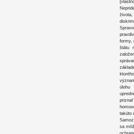
[vlastn
Neprid
života
diskri
Spravo
pravdi
formy,
štátu 
založe
správa
základ
ktoréh
význam
úlohu
upredn
prizna
homose
takúto 
Samozr
sa môž
ochranu