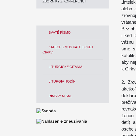
ZBORNÍKY Z KONFERENCIÍ
„intele
alebo 
zrovno
vrátane
Bez ohľ
SVÄTÉ PÍSMO
i keď 
vážnu 
KATECHIZMUS KATOLÍCKEJ
sme si
CIRKVI
katolík
aby nep
LITURGICKÉ ČÍTANIA
k Cirkvi
LITURGIA HODÍN
2. Zro
akejko
deklar
RÍMSKY MISÁL
prežíva
rovnak
ženou 
detí) 
osebe z
ponúka