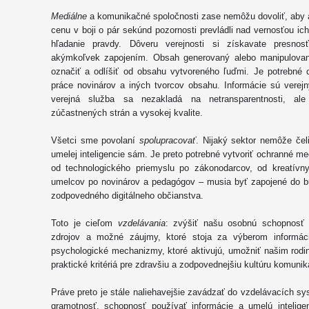
Mediálne
a komunikačné spoločnosti zase nemôžu dovoliť, aby 
cenu v boji o pár sekúnd pozornosti prevládli nad vernosťou 
hľadanie pravdy. Dôveru verejnosti si získavate presnos
akýmkoľvek zapojením. Obsah generovaný alebo manipulovaný
označiť a odlíšiť od obsahu vytvoreného ľuďmi. Je potrebné c
práce novinárov a iných tvorcov obsahu. Informácie sú verej
verejná služba sa nezakladá na netransparentnosti, ale 
zúčastnených strán a vysokej kvalite.
Všetci sme povolaní
spolupracovať
. Nijaký sektor nemôže čeli
umelej inteligencie sám. Je preto potrebné vytvoriť ochranné m
od technologického priemyslu po zákonodarcov, od kreatívn
umelcov po novinárov a pedagógov – musia byť zapojené do 
zodpovedného digitálneho občianstva.
Toto je cieľom
vzdelávania
: zvýšiť našu osobnú schopnosť kr
zdrojov a možné záujmy, ktoré stoja za výberom informáci
psychologické mechanizmy, ktoré aktivujú, umožniť našim rod
praktické kritériá pre zdravšiu a zodpovednejšiu kultúru komunik
Práve preto je stále naliehavejšie zavádzať do vzdelávacích s
gramotnosť, schopnosť používať informácie a umelú inteligen