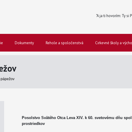
"A ja ti hovorím: Ty si
ie
Dokumenty
Rehole a spoločenstvá
Cirkevné školy a vých
ežov
 pápežov
Posolstvo Svätého Otca Leva XIV.
k 60. svetovému dňu spo
prostriedkov