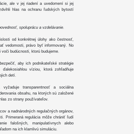
cie, ale v jej riadení a uvedomení si jej
vihli hlas na ochranu ľudských bytostí
ovednosť, spoluprácu a vzdelávanie.
slosti od konkrétnej úlohy ako čestnosť,
ľať vedomosti, právo byť informovaný. No
 voči budúcnosti, ktorú budujeme.
bezpečiť, aby ich podnikateľské stratégie
j ďalekosiahlou víziou, ktorá zohľadňuje
jich detí.
 vyžaduje transparentnosť a sociálna
derovania obsahu, na ktorých sú založené
hlas zo strany používateľov.
cov a nadnárodných regulačných orgánov,
ti. Primeraná regulácia môže chrániť ľudí
ie falošných, manipulatívnych alebo
hľadom na ich klamlivú simuláciu.