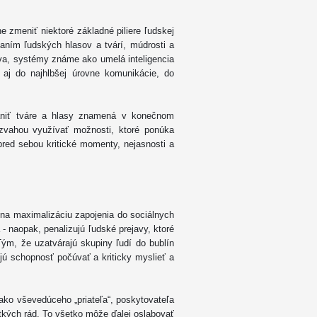
e zmeniť niektoré základné piliere ľudskej
aním ľudských hlasov a tvárí, múdrosti a
tva, systémy známe ako umelá inteligencia
 aj do najhlbšej úrovne komunikácie, do
hrániť tváre a hlasy znamená v konečnom
vahou využívať možnosti, ktoré ponúka
pred sebou kritické momenty, nejasnosti a
 na maximalizáciu zapojenia do sociálnych
- naopak, penalizujú ľudské prejavy, ktoré
Tým, že uzatvárajú skupiny ľudí do bublín
ujú schopnosť počúvať a kriticky myslieť a
 ako vševedúceho „priateľa“, poskytovateľa
tkých rád. To všetko môže ďalej oslabovať