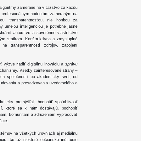
algoritmy zamerané na víťazstvo za každú
ich profesionálnym hodnotám zameraným na
ťou, transparentnosťou, nie honbou za
 umelou inteligenciou je potrebné jasne
hrániť autorstvo a suverénne vlastníctvo
ným statkom. Konštruktívna a zmysluplná
na transparentnosti zdrojov, zapojení
ť výzve riadiť digitálnu inováciu a
správu
echanizmy. Všetky zainteresované strany –
ych spoločností po akademický svet, od
budovania a presadzovania uvedomelého a
iticky premýšľať, hodnotiť spoľahlivosť
í, ktoré sa k nám dostávajú, pochopiť
inám, komunitám a združeniam vypracovať
ácie.
ystémov na všetkých úrovniach aj mediálnu
ciu, čo už niektoré občianske inštitúcie