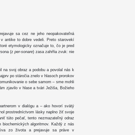
prejavuje sa cez ne jeho neopakovateľná
v antike to dobre vedeli. Preto starovekí
ktoré etymologicky označuje to, čo je pred
rsona (z
per-sonare
) zasa zahŕňa zvuk: nie
il na svoj obraz a podobu a povolal nás k
ajprv po stáročia znelo v hlasoch prorokov
ie komunikovanie o sebe samom – sme mohli
ám zjavilo v hlase a tvári Ježiša, Božieho
partnerom v dialógu a – ako hovorí svätý
hol prostredníctvom lásky naplno žiť svoje
niť túto pečať, tento nezmazateľný odraz
h biochemických algoritmov. Každý z nás
lýva zo života a prejavuje sa práve v