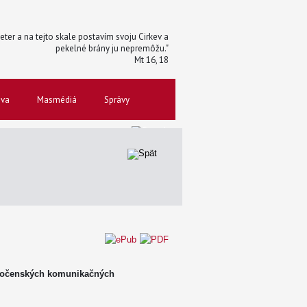
 Peter a na tejto skale postavím svoju Cirkev a
pekelné brány ju nepremôžu."
Mt 16, 18
ova
Masmédiá
Správy
ločenských komunikačných