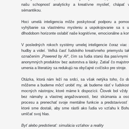
našu schopnosť analyticky a kreatívne myslieť, chápať 
sémantikou.
Hoci umelá inteligencia môže poskytovať podporu a pomo
vyhýbanie sa vlastnému mysleniu a uspokojovanie sa s u
dlhodobom horizonte oslabiť naše kognitívne, emocionálne a k
V posledných rokoch systémy umelej inteligencie čoraz viac p
hudby a videí. Veľká časť ľudského kreatívneho priemyslu ta
označením „
Powered by AI
“, čím sa ľudia stanú iba pasívnym
anonymných produktov bez autorstva a lásky. Zatiaľ čo majstrov
umenia a literatúry sa redukujú na obyčajné cvičisko pre stroje.
Otázka, ktorá nám leží na srdci, sa však netýka toho, čo do
môžeme a budeme môcť urobiť my, ak budeme rásť v ľudskost
mocných nástrojov, ktoré máme k dispozícii. Človek bol vždy 
bez námahy a vlastnej angažovanosti, bez skúmania a osob
procesu a prenechať svoje mentálne funkcie a predstavivosť
ktoré sme dostali, aby sme rástli ako ľudia vo vzťahu k Boh
umlčať svoj hlas.
Byť alebo predstierať: simulácia vzťahov a reality