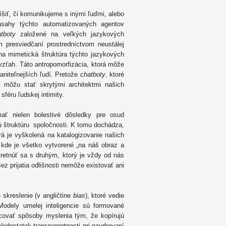
zlíšiť, či komunikujeme s inými ľuďmi, alebo
zásahy týchto automatizovaných agentov
tboty
založené na veľkých jazykových
 presviedčaní prostredníctvom neustálej
vna mimetická štruktúra týchto jazykových
vzťah. Táto antropomorfizácia, ktorá môže
aniteľnejších ľudí. Pretože
chatboty
, ktoré
a môžu stať skrytými architektmi našich
éru ľudskej intimity.
ať nielen bolestivé dôsledky pre osud
ckú štruktúru spoločnosti. K tomu dochádza,
rá je vyškolená na katalogizovanie našich
 kde je všetko vytvorené „na náš obraz a
etnúť sa s druhým, ktorý je vždy od nás
 prijatia odlišnosti nemôže existovať ani
 skreslenie (v angličtine
bias
), ktoré vedie
Modely umelej inteligencie sú formované
covať spôsoby myslenia tým, že kopírujú
Nedostatok transparentnosti pri navrhovaní