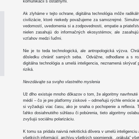
komunikácii s ostatnými.
Ak zlyháme v tejto ochrane, digitálna technológia môže radikáln
civilizácie, ktoré niekedy považujeme za samozrejmé. Simulov
vedomostí, uvedomenia si a zodpovednosti, empatie a priateľs
nielen zasahujú do informačných ekosystémov, ale zasahujú
vzťahov medzi ľuďmi.
Nie je to teda technologická, ale antropologická výzva. C
dôsledku chrániť samých seba. Odvážne, odhodlane a s roz
digitálna technológia a umelá inteligencia, neznamená skrývať 
riziká.
Nevzdávajte sa svojho vlastného myslenia
Už dlho existuje mnoho dôkazov o tom, že algoritmy navrhnuté
médií – čo je pre platformy ziskové – odmeňujú rýchle emócie a 
si vyžadujú viac času, ako je snaha o pochopenie a reflexia. 
ľahko dosiahnutého súhlasu či pobúrenia, tieto algoritmy oslab
zvyšujú sociálnu polarizáciu.
K tomu sa pridala naivná nekritická dôvera v umelú inteligenciu
všetkých informácií, archívu všetkých spomienok, „orákula“ vše