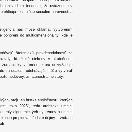
ajoch vedie k tendencii, že uviazneme v
prehlbujú existujúce sociálne nerovnosti a
nteligencia nás môže oklamať vytvorením
me ponorení do multidimenzionality, kde je
dávajú štatistickú pravdepodobnosť za
pravdy, ktoré sú niekedy v skutočnosti
 žurnalistiky v teréne, ktorá si vyžaduje
kde sa udalosti odohrávajú, môže vytvárať
citu nedôvery, zmätenosti a neistoty.
kých, stojí len hŕstka spoločností, ktorých
osti roka 2025“, teda architekti umelej
kontroly algoritmických systémov a umelej
okonca prepisovať ľudské dejiny – vrátane
li.