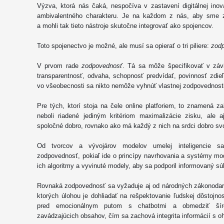
Výzva, ktorá nás čaká, nespočíva v zastavení digitálnej inová
ambivalentného charakteru. Je na každom z nás, aby sme zd
a mohli tak tieto nástroje skutočne integrovať ako spojencov.
Toto spojenectvo je možné, ale musí sa opierať o tri piliere:
zodp
V prvom rade
zodpovednosť
. Tá sa môže špecifikovať v závi
transparentnosť, odvaha, schopnosť predvídať, povinnosť zdie
vo všeobecnosti sa nikto nemôže vyhnúť vlastnej zodpovednosti
Pre tých, ktorí stoja na čele online platforiem, to znamená za
neboli riadené jediným kritériom maximalizácie zisku, ale a
spoločné dobro, rovnako ako má každý z nich na srdci dobro svo
Od tvorcov a vývojárov modelov umelej inteligencie sa
zodpovednosť, pokiaľ ide o princípy navrhovania a systémy mo
ich algoritmy a vyvinuté modely, aby sa podporil informovaný sú
Rovnaká zodpovednosť sa vyžaduje aj od národných zákonodar
ktorých úlohou je dohliadať na rešpektovanie ľudskej dôstojnos
pred emocionálnym putom s chatbotmi a obmedziť šíren
zavádzajúcich obsahov, čím sa zachová integrita informácií s o