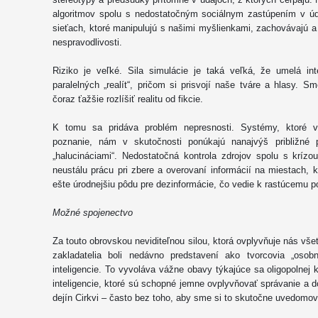
algoritmov spolu s nedostatočným sociálnym zastúpením v úd
sieťach, ktoré manipulujú s našimi myšlienkami, zachovávajú a 
nespravodlivosti.
Riziko je veľké. Sila simulácie je taká veľká, že umelá i
paralelných „realít“, pričom si prisvojí naše tváre a hlasy. S
čoraz ťažšie rozlíšiť realitu od fikcie.
K tomu sa pridáva problém nepresnosti. Systémy, ktoré vy
poznanie, nám v skutočnosti ponúkajú nanajvýš približné 
„halucináciami“. Nedostatočná kontrola zdrojov spolu s krízou
neustálu prácu pri zbere a overovaní informácií na miestach, 
ešte úrodnejšiu pôdu pre dezinformácie, čo vedie k rastúcemu po
Možné spojenectvo
Za touto obrovskou neviditeľnou silou, ktorá ovplyvňuje nás všet
zakladatelia boli nedávno predstavení ako tvorcovia „osobn
inteligencie. To vyvoláva vážne obavy týkajúce sa oligopolnej 
inteligencie, ktoré sú schopné jemne ovplyvňovať správanie a d
dejín Cirkvi – často bez toho, aby sme si to skutočne uvedomova