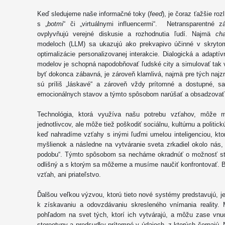
Keď sledujeme naše informačné toky (
feed
), je čoraz ťažšie ro
s „
botmi
“ či „virtuálnymi influencermi“. Netransparentné 
ovplyvňujú verejné diskusie a rozhodnutia ľudí. Najmä
cha
modeloch (LLM) sa ukazujú ako prekvapivo účinné v skrytom
optimalizácie personalizovanej interakcie. Dialogická a adaptí
modelov je schopná napodobňovať ľudské city a simulovať tak 
byť dokonca zábavná, je zároveň klamlivá, najmä pre tých najzr
sú príliš „láskavé“ a zároveň vždy prítomné a dostupné, s
emocionálnych stavov a týmto spôsobom narúšať a obsadzovať sf
Technológia, ktorá využíva našu potrebu vzťahov, môže m
jednotlivcov, ale môže tiež poškodiť sociálnu, kultúrnu a politi
keď nahradíme vzťahy s inými ľuďmi umelou inteligenciou, kto
myšlienok a následne na vytváranie sveta zrkadiel okolo nás,
podobu“. Týmto spôsobom sa necháme okradnúť o možnosť str
odlišný a s ktorým sa môžeme a musíme naučiť konfrontovať. Bez
vzťah, ani priateľstvo.
Ďalšou veľkou výzvou, ktorú tieto nové systémy predstavujú, je
k získavaniu a odovzdávaniu skresleného vnímania reality. 
pohľadom na svet tých, ktorí ich vytvárajú, a môžu zase vnu
stereotypy a predsudky prítomné v údajoch, z ktorých čerpajú. 