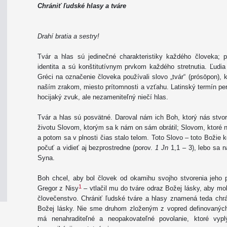
Chrániť ľudské hlasy a tváre
Drahí bratia a sestry!
Tvár a hlas sú jedinečné charakteristiky každého človeka; 
identita a sú konštitutívnym prvkom každého stretnutia. Ľudia 
Gréci na označenie človeka používali slovo „tvár“ (prósōpon), 
naším zrakom, miesto prítomnosti a vzťahu. Latinský termín pe
hocijaký zvuk, ale nezameniteľný niečí hlas.
Tvár a hlas sú posvätné. Daroval nám ich Boh, ktorý nás stvor
životu Slovom, ktorým sa k nám on sám obrátil; Slovom, ktoré n
a potom sa v plnosti čias stalo telom. Toto Slovo – toto Bož
počuť a vidieť aj bezprostredne (porov.
1 Jn
1,1 – 3), lebo sa n
Syna.
Boh chcel, aby bol človek od okamihu svojho stvorenia jeho 
1
Gregor z Nisy
– vtlačil mu do tváre odraz Božej lásky, aby mo
človečenstvo. Chrániť ľudské tváre a hlasy znamená teda chrá
Božej lásky. Nie sme druhom zloženým z vopred definovanýc
má nenahraditeľné a neopakovateľné povolanie, ktoré vyp