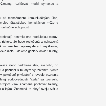
významy, rozlišovať medzi syntaxou a
c pri manažmente komunikačných úloh,
melou štatistickou kompiláciou môže v
omunikačné schopnosti.
reberajú kontrolu nad produkciou textov,
k riskuje, že bude rozložená a nahradená
i konzumentmi nepremyslených myšlienok,
ské diela ľudského génia v oblasti hudby,
káže alebo nedokáže stroj, ale toho, čo
i a poznaní s múdrym využívaním týchto
v pokušení privlastniť si ovocie poznania
nej zodpovednosti. Vzdať sa tvorivého
 strojom však znamená pochovať talenty,
u a iným. Znamená to skryť svoju tvár a