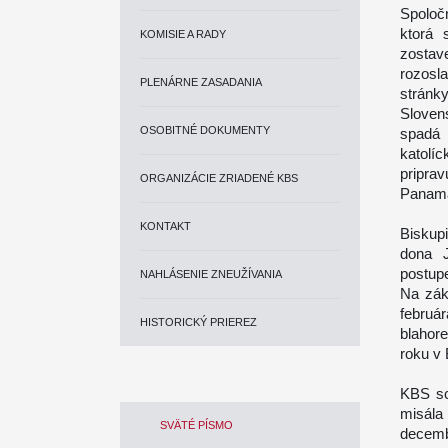
Spoloč
ktorá 
KOMISIE A RADY
zostav
rozosla
PLENÁRNE ZASADANIA
stránk
Sloven
OSOBITNÉ DOKUMENTY
spadá 
katolí
pripra
ORGANIZÁCIE ZRIADENÉ KBS
Panama
KONTAKT
Biskup
dona J
postup
NAHLÁSENIE ZNEUŽÍVANIA
Na zák
februá
HISTORICKÝ PRIEREZ
blahor
roku v 
KBS sc
misála 
SVÄTÉ PÍSMO
decemb