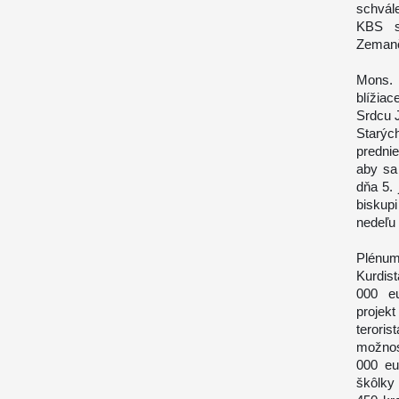
schvál
KBS s
Zemanč
Mons. 
blížia
Srdcu 
Starýc
predni
aby sa 
dňa 5. 
biskupi
nedeľu 
Plénum
Kurdis
000 eu
projek
teroris
možnos
000 eu
škôlky