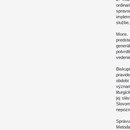
ordin
sprav
implem
službe,
Mons. 
predst
generá
potvrd
vedenie
Biskup
pravid
období
význam
liturgi
jej sl
Slovom
nepozn
Správu
Metoda