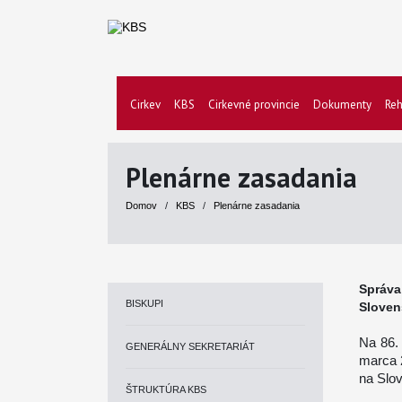
Cirkev
KBS
Cirkevné provincie
Dokumenty
Reh
Plenárne zasadania
Domov
/
KBS
/
Plenárne zasadania
Správ
BISKUPI
Sloven
Na 86.
GENERÁLNY SEKRETARIÁT
marca 2
na Slo
ŠTRUKTÚRA KBS