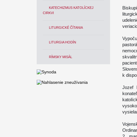
Biskup
KATECHIZMUS KATOLÍCKEJ
CIRKVI
liturgi
udelen
veriaci
LITURGICKÉ ČÍTANIA
Vypoču
LITURGIA HODÍN
pastor
nemoc
skvalit
RÍMSKY MISÁL
pacien
Sloven
k dispo
Jozef 
konate
katolí
vysoko
vysiela
Vojens
Ordinar
2. mar