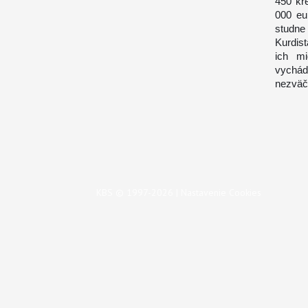
450 kre
000 eu
studne
Kurdist
ich mi
vychád
nezväčš
KBS © 1997-2026 |
Nastavenie Cookies